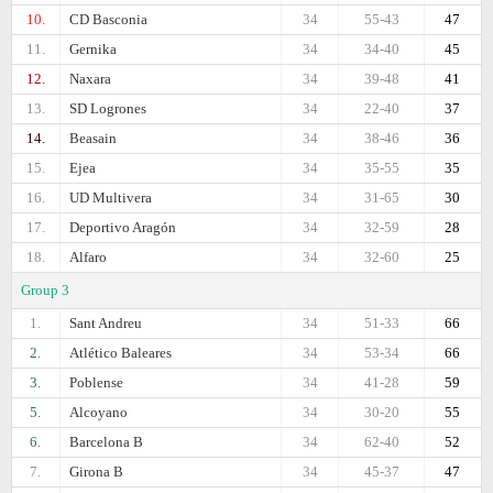
10.
CD Basconia
34
55-43
47
11.
Gernika
34
34-40
45
12.
Naxara
34
39-48
41
13.
SD Logrones
34
22-40
37
14.
Beasain
34
38-46
36
15.
Ejea
34
35-55
35
16.
UD Multivera
34
31-65
30
17.
Deportivo Aragón
34
32-59
28
18.
Alfaro
34
32-60
25
Group 3
1.
Sant Andreu
34
51-33
66
2.
Atlético Baleares
34
53-34
66
3.
Poblense
34
41-28
59
5.
Alcoyano
34
30-20
55
6.
Barcelona B
34
62-40
52
7.
Girona B
34
45-37
47