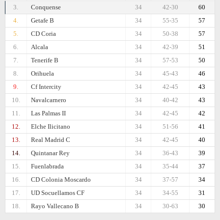
3.
Conquense
34
42-30
60
4.
Getafe B
34
55-35
57
5.
CD Coria
34
50-38
57
6.
Alcala
34
42-39
51
7.
Tenerife B
34
57-53
50
8.
Orihuela
34
45-43
46
9.
Cf Intercity
34
42-45
43
10.
Navalcarnero
34
40-42
43
11.
Las Palmas II
34
42-45
42
12.
Elche Ilicitano
34
51-56
41
13.
Real Madrid C
34
42-45
40
14.
Quintanar Rey
34
36-43
39
15.
Fuenlabrada
34
35-44
37
16.
CD Colonia Moscardo
34
37-57
34
17.
UD Socuellamos CF
34
34-55
31
18.
Rayo Vallecano B
34
30-63
30