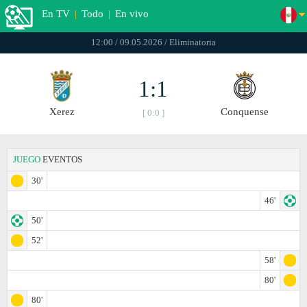
En TV
|
Todo
|
En vivo
12:00 / 09.05.2026 / Eliminatoria
1:1
Xerez
Conquense
[ 0:0 ]
JUEGO
EVENTOS
30'
46'
50'
52'
58'
80'
80'