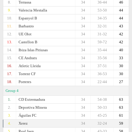
8.
Terrassa
34
36-44
46
9.
Valencia Mestalla
34
53-50
44
10.
Espanyol B
34
34-35
44
11.
Barbastro
34
32-31
43
12.
UE Olot
34
31-32
42
13.
Castellon B
34
59-72
42
14.
Ibiza Islas Pitiusas
34
35-44
40
15.
CE Andratx
34
35-56
33
16.
Atletic Lleida
34
37-51
30
17.
Torrent CF
34
36-53
30
18.
Porreres
34
22-44
27
Group 4
1.
CD Extremadura
34
54-38
63
2.
Deportiva Minera
34
50-33
63
3.
Águilas FC
34
45-25
61
4.
Xerez
34
32-24
59
5.
Real Jaen
34
43-33
58