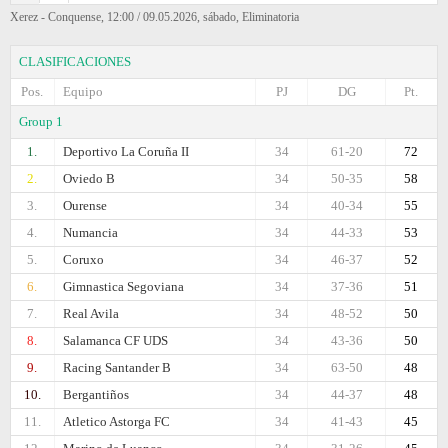
Xerez - Conquense, 12:00 / 09.05.2026, sábado, Eliminatoria
CLASIFICACIONES
Pos.
Equipo
PJ
DG
Pt.
Group 1
1.
Deportivo La Coruña II
34
61-20
72
2.
Oviedo B
34
50-35
58
3.
Ourense
34
40-34
55
4.
Numancia
34
44-33
53
5.
Coruxo
34
46-37
52
6.
Gimnastica Segoviana
34
37-36
51
7.
Real Avila
34
48-52
50
8.
Salamanca CF UDS
34
43-36
50
9.
Racing Santander B
34
63-50
48
10.
Bergantiños
34
44-37
48
11.
Atletico Astorga FC
34
41-43
45