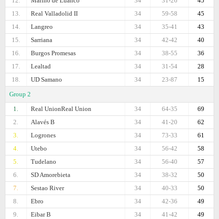
12.
Marino de Luanco
34
31-26
45
13.
Real Valladolid II
34
59-58
45
14.
Langreo
34
35-41
43
15.
Sarriana
34
42-42
40
16.
Burgos Promesas
34
38-55
36
17.
Lealtad
34
31-54
28
18.
UD Samano
34
23-87
15
Group 2
1.
Real UnionReal Union
34
64-35
69
2.
Alavés B
34
41-20
62
3.
Logrones
34
73-33
61
4.
Utebo
34
56-42
58
5.
Tudelano
34
56-40
57
6.
SD Amorebieta
34
38-32
50
7.
Sestao River
34
40-33
50
8.
Ebro
34
42-36
49
9.
Eibar B
34
41-42
49