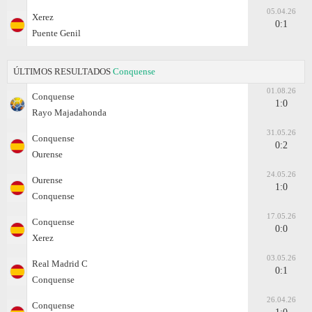
05.04.26
Xerez
0:1
Puente Genil
ÚLTIMOS RESULTADOS
Conquense
01.08.26
Conquense
1:0
Rayo Majadahonda
31.05.26
Conquense
0:2
Ourense
24.05.26
Ourense
1:0
Conquense
17.05.26
Conquense
0:0
Xerez
03.05.26
Real Madrid C
0:1
Conquense
26.04.26
Conquense