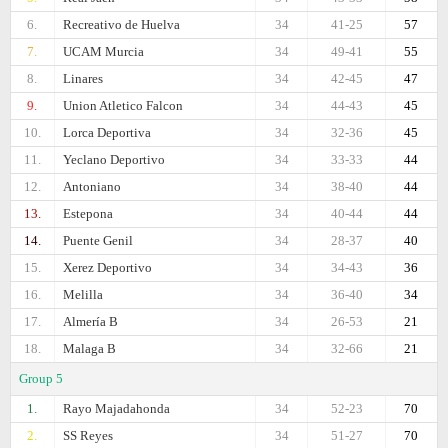
6.
Recreativo de Huelva
34
41-25
57
7.
UCAM Murcia
34
49-41
55
8.
Linares
34
42-45
47
9.
Union Atletico Falcon
34
44-43
45
10.
Lorca Deportiva
34
32-36
45
11.
Yeclano Deportivo
34
33-33
44
12.
Antoniano
34
38-40
44
13.
Estepona
34
40-44
44
14.
Puente Genil
34
28-37
40
15.
Xerez Deportivo
34
34-43
36
16.
Melilla
34
36-40
34
17.
Almería B
34
26-53
21
18.
Malaga B
34
32-66
21
Group 5
1.
Rayo Majadahonda
34
52-23
70
2.
SS Reyes
34
51-27
70