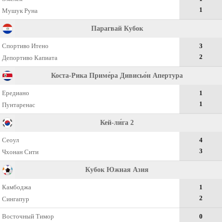
1
Мушук Руна
Парагвай Кубок
Спортиво Итено
3
2
Депортиво Капиата
Коста-Рика Приме́ра Дивисьо́н Апертура
Ередиано
1
1
Пунтаренас
Кей-ли́га 2
Сеоул
4
3
Чхонан Сити
Кубок Южная Азия
Камбоджа
1
2
Сингапур
Восточный Тимор
0