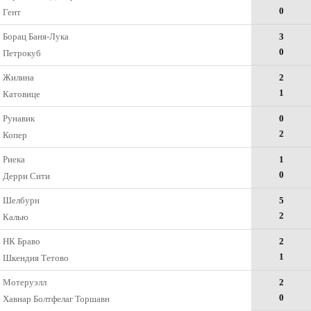
0
Гент
Борац Баня-Лука
3
0
Петрокуб
Жилина
2
1
Катовице
Рунавик
0
2
Копер
Риека
1
0
Дерри Сити
Шелбурн
5
2
Калью
НК Браво
2
1
Шкендия Тетово
Мотеруэлл
2
0
Хавнар Болтфелаг Торшавн