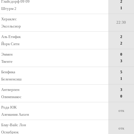
Глайсдорф 09 09
2
1
Штурм 2
Хераклес
22:30
Эксельсиор
Аль Етифак
2
2
Йорк Сити
Эммен
0
3
Твенте
Бенфика
5
1
Белененсиш
Антверпен
3
0
Олимпиакос
Рода ЮК
отк
Алемания Аахен
Блау-Вайс Лон
отк
Оснабрюк