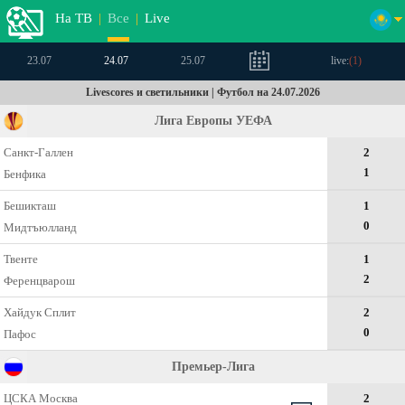
На ТВ
|
Все
|
Live
23.07
24.07
25.07
live:
(
1
)
Livescores и светильники | Футбол на 24.07.2026
Лига Европы УЕФА
Санкт-Галлен
2
1
Бенфика
Бешикташ
1
0
Мидтъюлланд
Твенте
1
2
Ференцварош
Хайдук Сплит
2
0
Пафос
Премьер-Лига
ЦСКА Москва
2