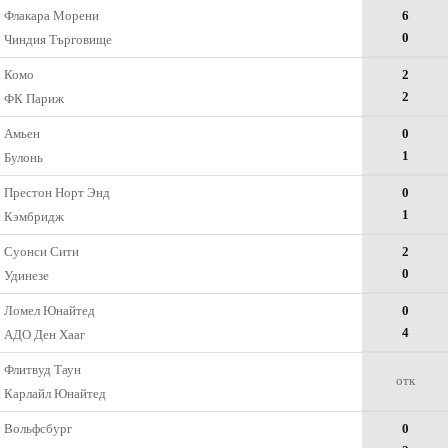
Флакара Морени
6
0
Чиндия Търговище
Комо
2
2
ФК Париж
Амьен
0
1
Булонь
Престон Норт Энд
0
1
Кэмбридж
Суонси Сити
2
0
Удинезе
Ломел Юнайтед
0
4
АДО Ден Хааг
Флитвуд Таун
отк
Карлайл Юнайтед
Вольфсбург
0