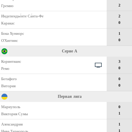
2
Гремио
Индепендье́нте Са́нта-Фе
2
0
Каракас
Бока Хуниорс
1
0
О'Хиггинс
Серие А
Коринтианс
3
0
Ремо
Ботафого
0
0
Витория
Первая лига
Мариуполь
0
1
Виктория Сумы
Александрия
1
1
Нива Тернополь