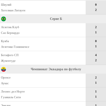
Шяуляй
0
2
Хегелман Литауен
Серие Б
Атлетик Клуб
2
1
Сао Бернардо
Куяба
0
1
Атлетико Гоияниенсе
Ботафого СП
4
2
Жувентуде
Чемпионат Эквадора по футболу
Оренсе
2
1
Аукас
Леонес дел Норте
1
1
Гуаякиль Сити
Эмелек
1