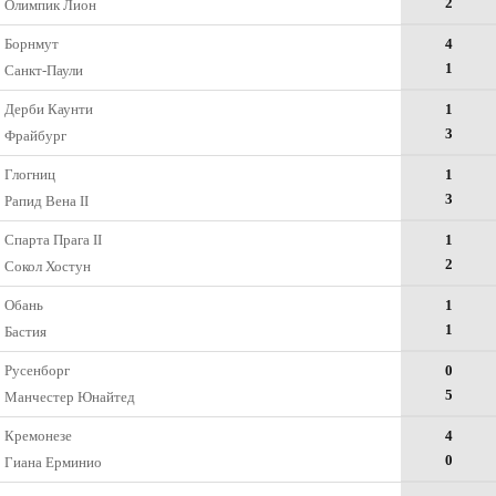
2
Олимпик Лион
Борнмут
4
1
Санкт-Паули
Дерби Каунти
1
3
Фрайбург
Глогниц
1
3
Рапид Вена II
Спарта Прага II
1
2
Сокол Хостун
Обань
1
1
Бастия
Русенборг
0
5
Манчестер Юнайтед
Кремонезе
4
0
Гиана Ерминио