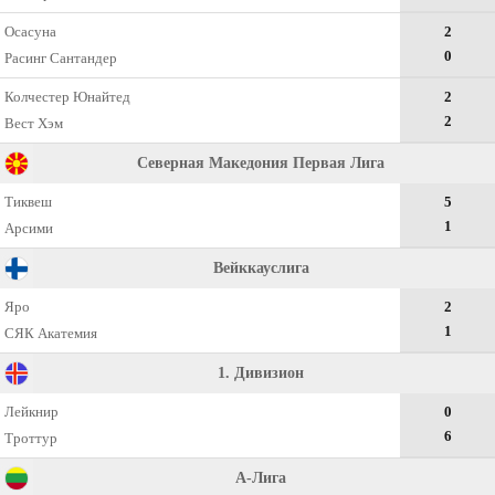
Осасуна
2
0
Расинг Сантандер
Колчестер Юнайтед
2
2
Вест Хэм
Северная Македония Первая Лига
Тиквеш
5
1
Арсими
Вейккауслига
Яро
2
1
СЯК Акатемия
1. Дивизион
Лейкнир
0
6
Троттур
А-Лига