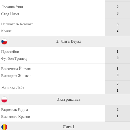
Лозанна Уши
2
0
Стад Нион
Невшатель Ксамакс
3
2
Кринс
2. Лига Beyaz
Простейов
1
0
Футбол Тринец
Высочина Йиглава
1
0
Виктория Жижков
2
Усти над Лабе
1
Экстракласа
Радомиак Радом
2
1
Виежиста Краков
Лига I