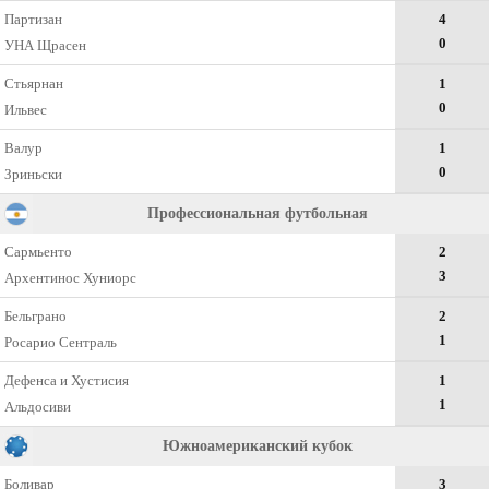
Партизан
4
0
УНА Щрасен
Стьярнан
1
0
Ильвес
Валур
1
0
Зриньски
Профессиональная футбольная
Сармьенто
2
3
Архентинос Хуниорс
Бельграно
2
1
Росарио Сентраль
Дефенса и Хустисия
1
1
Альдосиви
Южноамериканский кубок
Боливар
3