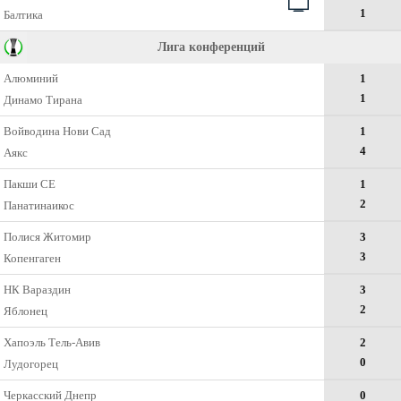
1
Балтика
Лига конференций
Алюминий
1
1
Динамо Тирана
Войводина Нови Сад
1
4
Аякс
Пакши СЕ
1
2
Панатинаикос
Полися Житомир
3
3
Копенгаген
НК Вараздин
3
2
Яблонец
Хапоэль Тель-Авив
2
0
Лудогорец
Черкасский Днепр
0