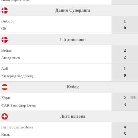
Дания Суперлига
Виборг
1
0
ОБ
1-й дивизион
Вейле
2
2
Академиск
АаБ
1
0
Хилерод Фодболд
Кубок
Хорн
2
ПЕН
4
ФАК Тим фюр Вена
Лига вызова
Рапперсвиль-Йона
4
5
Виль