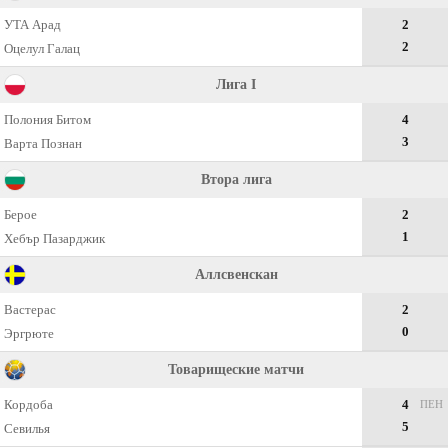
УТА Арад
2
2
Оцелул Галац
Лига I
Полония Битом
4
3
Варта Познан
Втора лига
Берое
2
1
Хебър Пазарджик
Аллсвенскан
Вастерас
2
0
Эргрюте
Товарищеские матчи
Кордоба
4
ПЕН
5
Севилья