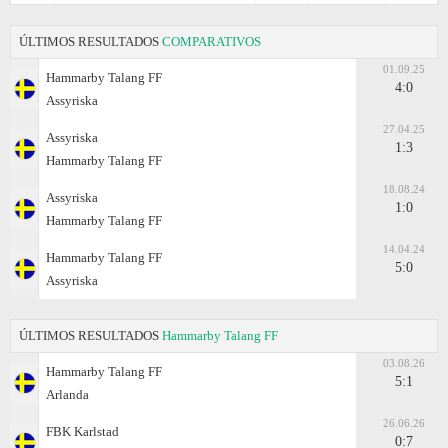
ÚLTIMOS RESULTADOS
COMPARATIVOS
01.09.25
Hammarby Talang FF
4:0
Assyriska
27.04.25
Assyriska
1:3
Hammarby Talang FF
18.08.24
Assyriska
1:0
Hammarby Talang FF
14.04.24
Hammarby Talang FF
5:0
Assyriska
ÚLTIMOS RESULTADOS
Hammarby Talang FF
03.08.26
Hammarby Talang FF
5:1
Arlanda
26.06.26
FBK Karlstad
0:7