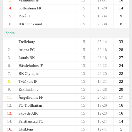
12.
Vasalunds IF
15
21-31
16
14.
Sollentuna FK
15
13-20
14
15.
Piteå IF
15
16-34
9
16.
IFK Stocksund
15
28-38
8
Sodra
1.
Trelleborg
15
35-14
33
2.
Ariana FC
15
30-18
28
3.
Lunds BK
15
28-18
27
6.
Hässleholms IF
15
29-22
24
7.
BK Olympic
15
25-25
22
8.
Tvååkers IF
15
19-21
22
9.
Eskilsminne
15
25-28
20
11.
Ängelholms FF
15
24-24
17
12.
FC Trollhattan
15
19-26
16
13.
Skovde AIK
15
12-23
16
14.
Kristianstad FC
15
16-24
14
16.
Utsiktens
15
12-41
5