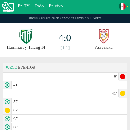
En TV
|
Todo
|
En vivo
08:00 / 09.05.2026 / Sweden Division 1 Norra
4:0
Hammarby Talang FF
Assyriska
[ 1:0 ]
JUEGO
EVENTOS
6'
41'
41'
57'
62'
65'
68'