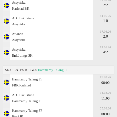
21.06.26
Assyriska
2:2
Karlstad BK
14.06.26
AFC Eskilstuna
1:0
Assyriska
07.06.26
Arlanda
2:0
Assyriska
02.06.26
Assyriska
4:2
Enköpings SK
SIGUIENTES JUEGOS
Hammarby Talang FF
09.08.26
Hammarby Talang FF
08:00
FBK Karlstad
14.08.26
AFC Eskilstuna
11:00
Hammarby Talang FF
23.08.26
Hammarby Talang FF
08:00
Piteå IF