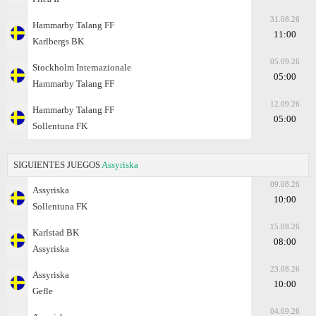
31.08.26
Hammarby Talang FF
11:00
Karlbergs BK
05.09.26
Stockholm Internazionale
05:00
Hammarby Talang FF
12.09.26
Hammarby Talang FF
05:00
Sollentuna FK
SIGUIENTES JUEGOS
Assyriska
09.08.26
Assyriska
10:00
Sollentuna FK
15.08.26
Karlstad BK
08:00
Assyriska
23.08.26
Assyriska
10:00
Gefle
04.09.26