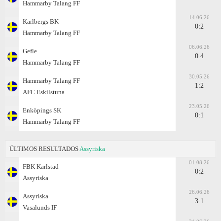
Hammarby Talang FF
14.06.26
Karlbergs BK
0:2
Hammarby Talang FF
06.06.26
Gefle
0:4
Hammarby Talang FF
30.05.26
Hammarby Talang FF
1:2
AFC Eskilstuna
23.05.26
Enköpings SK
0:1
Hammarby Talang FF
ÚLTIMOS RESULTADOS
Assyriska
01.08.26
FBK Karlstad
0:2
Assyriska
26.06.26
Assyriska
3:1
Vasalunds IF