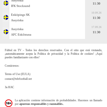
Assyriska
11:30
IFK Stocksund
10.09.26
Enköpings SK
11:30
Assyriska
17.09.26
Assyriska
11:30
AFC Eskilstuna
Fútbol en TV - Todos los derechos reservados. Con el sitio que está visitando,
¡automáticamente acepta la Política de privacidad y la Política de cookies! ¡Aquí
puedes familiarizarte con ellos!
Contáctenos:
Terms of Use (EULA)
contact@telefootball.net
За НАС
La aplicación contiene información de probabilidades. Hacemos un llamado
por
apuestas responsables y razonables.
.