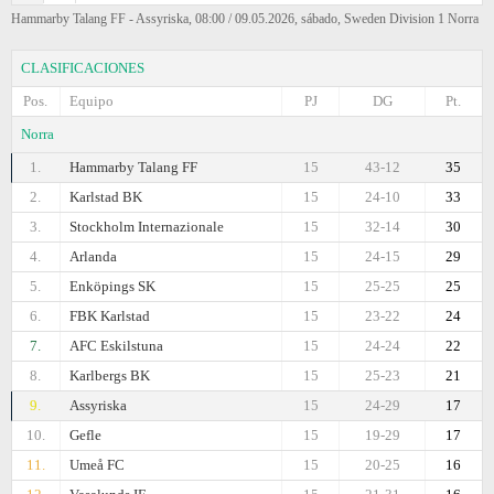
Hammarby Talang FF - Assyriska, 08:00 / 09.05.2026, sábado, Sweden Division 1 Norra
CLASIFICACIONES
Pos.
Equipo
PJ
DG
Pt.
Norra
1.
Hammarby Talang FF
15
43-12
35
2.
Karlstad BK
15
24-10
33
3.
Stockholm Internazionale
15
32-14
30
4.
Arlanda
15
24-15
29
5.
Enköpings SK
15
25-25
25
6.
FBK Karlstad
15
23-22
24
7.
AFC Eskilstuna
15
24-24
22
8.
Karlbergs BK
15
25-23
21
9.
Assyriska
15
24-29
17
10.
Gefle
15
19-29
17
11.
Umeå FC
15
20-25
16