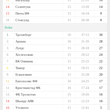
12.
Васалундс
15
21-31
16
14.
Солентуна
15
13-20
14
15.
Питеа ИФ
15
16-34
9
16.
Стоксунд
15
28-38
8
Sodra
1.
Треллеборг
16
37-15
36
2.
Ариана
16
31-20
28
3.
Лундс
15
28-18
27
6.
Хеслехольмс
15
29-22
24
7.
ВК Олимпик
15
25-25
22
8.
Твакер
15
19-21
22
9.
Ескилсмине
15
25-28
20
11.
Енгелхолмс ФФ
16
24-25
17
12.
Кристианстад ФК
16
17-24
17
13.
ФК Тролхетан
15
19-26
16
14.
Шьовде АИК
15
12-23
16
16.
Утсиктен
15
12-41
5