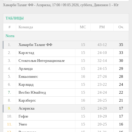
Хамарби Таланг ФФ - Асириска, 17:00 / 09.05.2026, суббота, Дивизион 1 - Юг
ТАБЛИЦЫ
#
Команда
МС
РМ
Оч.
Norra
1.
Хамарби Таланг ФФ
15
43-12
35
2.
Карлстад
15
24-10
33
3.
Стокгольм Интернационале
15
32-14
30
4.
Арланда
15
24-15
29
5.
Енкьопингс
16
27-26
28
6.
Карлщад
15
23-22
24
7.
Весбю Юнайтед
15
24-24
22
8.
Карлбергс
16
26-25
21
9.
Асириска
15
24-29
17
10.
Гефле
15
19-29
17
11.
Умео
15
20-25
16