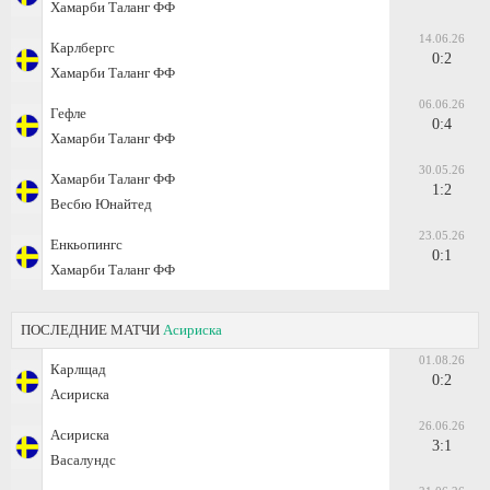
Хамарби Таланг ФФ
14.06.26
Карлбергс
0:2
Хамарби Таланг ФФ
06.06.26
Гефле
0:4
Хамарби Таланг ФФ
30.05.26
Хамарби Таланг ФФ
1:2
Весбю Юнайтед
23.05.26
Енкьопингс
0:1
Хамарби Таланг ФФ
ПОСЛЕДНИЕ МАТЧИ
Асириска
01.08.26
Карлщад
0:2
Асириска
26.06.26
Асириска
3:1
Васалундс