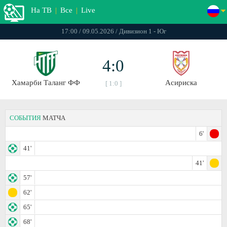
На ТВ
|
Все
|
Live
17:00 / 09.05.2026 / Дивизион 1 - Юг
4:0
Хамарби Таланг ФФ
Асириска
[ 1:0 ]
СОБЫТИЯ
МАТЧА
6'
41'
41'
57'
62'
65'
68'