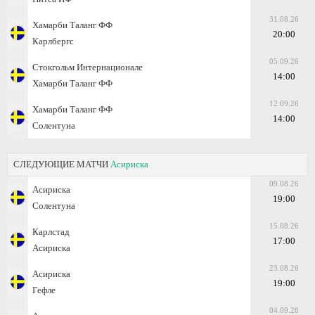
31.08.26
Хамарби Таланг ФФ
20:00
Карлбергс
05.09.26
Стокгольм Интернационале
14:00
Хамарби Таланг ФФ
12.09.26
Хамарби Таланг ФФ
14:00
Солентуна
СЛЕДУЮЩИЕ МАТЧИ
Асириска
09.08.26
Асириска
19:00
Солентуна
15.08.26
Карлстад
17:00
Асириска
23.08.26
Асириска
19:00
Гефле
04.09.26