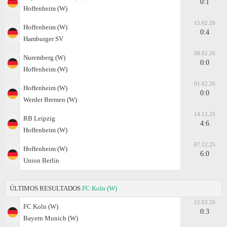
0:1
Hoffenheim (W)
15.02.26
Hoffenheim (W)
0:4
Hamburger SV
08.02.26
Nuremberg (W)
0:0
Hoffenheim (W)
01.02.26
Hoffenheim (W)
0:0
Werder Bremen (W)
14.12.25
RB Leipzig
4:6
Hoffenheim (W)
07.12.25
Hoffenheim (W)
6:0
Union Berlin
ÚLTIMOS RESULTADOS
FC Koln (W)
15.03.26
FC Koln (W)
0:3
Bayern Munich (W)