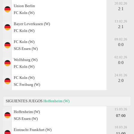
20.02.26
Union Berlin
2:1
FC Koln (W)
13.02.26
Bayer Leverkusen (W)
2:1
FC Koln (W)
09.02.26
FC Koln (W)
0:0
SGS Essen (W)
02.02.26
Wolfsburg (W)
0:0
FC Koln (W)
24.01.26
FC Koln (W)
2:0
SC Freiburg (W)
SIGUIENTES JUEGOS
Hoffenheim (W)
15.03.26
Hoffenheim (W)
07:00
SGS Essen (W)
18.03.26
Eintracht Frankfurt (W)
11:00