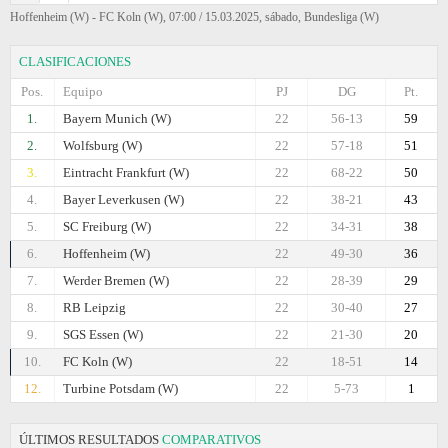
Hoffenheim (W) - FC Koln (W), 07:00 / 15.03.2025, sábado, Bundesliga (W)
CLASIFICACIONES
Pos.
Equipo
PJ
DG
Pt.
1.
Bayern Munich (W)
22
56-13
59
2.
Wolfsburg (W)
22
57-18
51
3.
Eintracht Frankfurt (W)
22
68-22
50
4.
Bayer Leverkusen (W)
22
38-21
43
5.
SC Freiburg (W)
22
34-31
38
6.
Hoffenheim (W)
22
49-30
36
7.
Werder Bremen (W)
22
28-39
29
8.
RB Leipzig
22
30-40
27
9.
SGS Essen (W)
22
21-30
20
10.
FC Koln (W)
22
18-51
14
12.
Turbine Potsdam (W)
22
5-73
1
ÚLTIMOS RESULTADOS
COMPARATIVOS