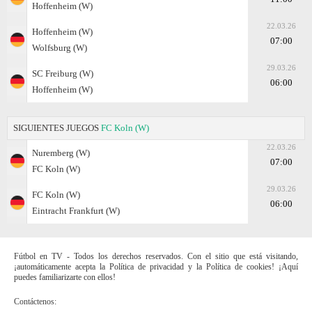
Hoffenheim (W)
22.03.26
Hoffenheim (W)
07:00
Wolfsburg (W)
29.03.26
SC Freiburg (W)
06:00
Hoffenheim (W)
SIGUIENTES JUEGOS
FC Koln (W)
22.03.26
Nuremberg (W)
07:00
FC Koln (W)
29.03.26
FC Koln (W)
06:00
Eintracht Frankfurt (W)
Fútbol en TV - Todos los derechos reservados. Con el sitio que está visitando,
¡automáticamente acepta la Política de privacidad y la Política de cookies! ¡Aquí
puedes familiarizarte con ellos!
Contáctenos: