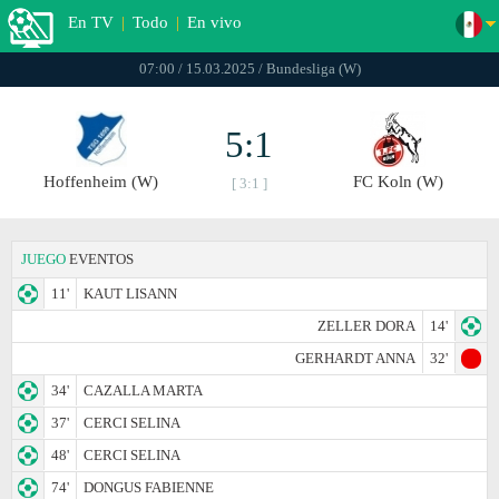
En TV
|
Todo
|
En vivo
07:00 / 15.03.2025 / Bundesliga (W)
5:1
Hoffenheim (W)
FC Koln (W)
[ 3:1 ]
JUEGO
EVENTOS
11'
KAUT LISANN
ZELLER DORA
14'
GERHARDT ANNA
32'
34'
CAZALLA MARTA
37'
CERCI SELINA
48'
CERCI SELINA
74'
DONGUS FABIENNE