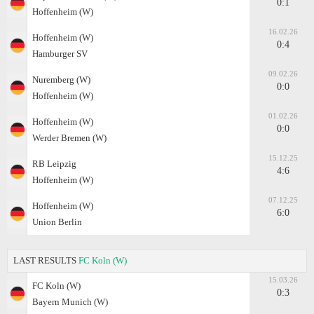
0:1
Hoffenheim (W)
16.02.26
Hoffenheim (W)
0:4
Hamburger SV
09.02.26
Nuremberg (W)
0:0
Hoffenheim (W)
01.02.26
Hoffenheim (W)
0:0
Werder Bremen (W)
15.12.25
RB Leipzig
4:6
Hoffenheim (W)
07.12.25
Hoffenheim (W)
6:0
Union Berlin
LAST RESULTS
FC Koln (W)
15.03.26
FC Koln (W)
0:3
Bayern Munich (W)