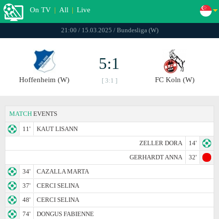
On TV
|
All
|
Live
21:00 / 15.03.2025 / Bundesliga (W)
5:1
Hoffenheim (W)
FC Koln (W)
[ 3:1 ]
MATCH
EVENTS
11'
KAUT LISANN
ZELLER DORA
14'
GERHARDT ANNA
32'
34'
CAZALLA MARTA
37'
CERCI SELINA
48'
CERCI SELINA
74'
DONGUS FABIENNE