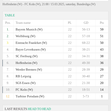
Hoffenheim (W) - FC Koln (W), 21:00 / 15.03.2025, saturday, Bundesliga (W)
TABLE
Pos.
Team name
PL
GD
Pts
1.
Bayern Munich (W)
22
56-13
59
2.
Wolfsburg (W)
22
57-18
51
3.
Eintracht Frankfurt (W)
22
68-22
50
4.
Bayer Leverkusen (W)
22
38-21
43
5.
SC Freiburg (W)
22
34-31
38
6.
Hoffenheim (W)
22
49-30
36
7.
Werder Bremen (W)
22
28-39
29
8.
RB Leipzig
22
30-40
27
9.
SGS Essen (W)
22
21-30
20
10.
FC Koln (W)
22
18-51
14
12.
Turbine Potsdam (W)
22
5-73
1
LAST RESULTS
HEAD TO HEAD