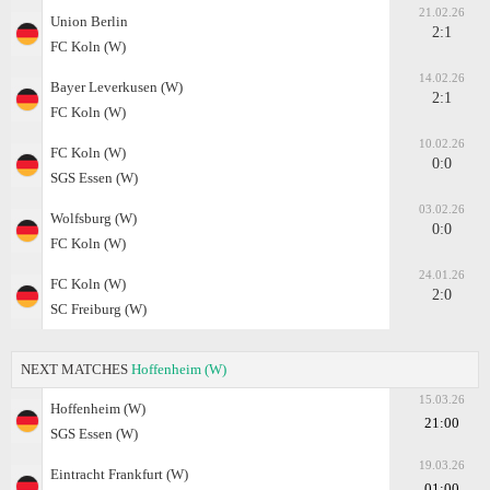
21.02.26
Union Berlin
2:1
FC Koln (W)
14.02.26
Bayer Leverkusen (W)
2:1
FC Koln (W)
10.02.26
FC Koln (W)
0:0
SGS Essen (W)
03.02.26
Wolfsburg (W)
0:0
FC Koln (W)
24.01.26
FC Koln (W)
2:0
SC Freiburg (W)
NEXT MATCHES
Hoffenheim (W)
15.03.26
Hoffenheim (W)
21:00
SGS Essen (W)
19.03.26
Eintracht Frankfurt (W)
01:00