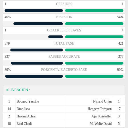
1
OFFSIDES
1
46%
POSESIÓN
54%
1
GOALKEEPER SAVES
4
379
TOTAL PASE
421
337
PASSES ACCURATE
377
89%
PORCENTAJE ACIERTO PASE
90%
ALINEACIÓN
:
1
Bounou Yassine
Nyland Orjan
1
14
Diop Issa
Heggem Torbjorn
17
2
Hakimi Achraf
Ajer Kristoffer
3
18
Riad Chadi
M. Wolfe David
5