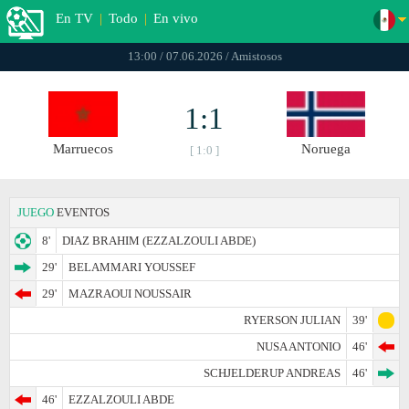
En TV
|
Todo
|
En vivo
13:00 / 07.06.2026 / Amistosos
1:1
Marruecos
Noruega
[ 1:0 ]
JUEGO
EVENTOS
8'
DIAZ BRAHIM (EZZALZOULI ABDE)
29'
BELAMMARI YOUSSEF
29'
MAZRAOUI NOUSSAIR
RYERSON JULIAN
39'
NUSA ANTONIO
46'
SCHJELDERUP ANDREAS
46'
46'
EZZALZOULI ABDE