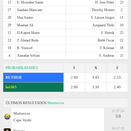
15
E. Mourabet Samir
H. Jens Petter
23
27
Saadane Marwane
Thorsby Morten
2
28
Sbai Amine
S. Larsen Jorgen
11
29
Maamar Ali
Aasgaard Thelo
19
12
El Kajoui Munir
F. Henrik
25
22
T. Ahmed Reda
Bobb Oscar
22
19
B. Youssef
T. Kristian
18
4
Amrabat Sofyan
S. Andreas
21
PROBABILIDADES
1
X
2
BETHUB
2.90
3.45
2.33
bet365
2.90
3.30
2.40
ÚLTIMOS RESULTADOS
Marruecos
21.07.26
Marruecos
5:0
Cape Verde
09.07.26
Francia