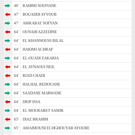
46'
RAHIMI SOUFIANE
47'
BOUADDI AYYOUB
47'
AMRABAT SOFYAN
64'
OUNAHI AZZEDINE
64'
EL KHANNOUSS BILAL
64'
HAKIMI ACHRAF
64'
EL-OUADI ZAKARIA
64'
EL AYNAOUI NEIL
64'
RIAD CHADI
64'
HALHAL REDOUANE
64'
SAADANE MARWANE
64'
DIOP ISSA
64'
EL MOURABET SAMIR
65'
DIAZ BRAHIM
65'
AMAIMOUNI ECHGHOUYAB AYOUBE