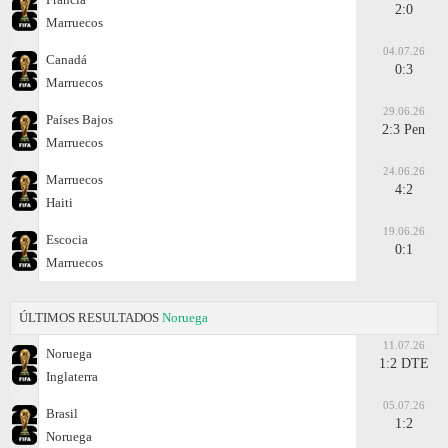
2:0
Marruecos
04.07.26
Canadá
0:3
Marruecos
29.06.26
Países Bajos
2:3 Pen
Marruecos
24.06.26
Marruecos
4:2
Haiti
19.06.26
Escocia
0:1
Marruecos
ÚLTIMOS RESULTADOS
Noruega
11.07.26
Noruega
1:2 DTE
Inglaterra
05.07.26
Brasil
1:2
Noruega