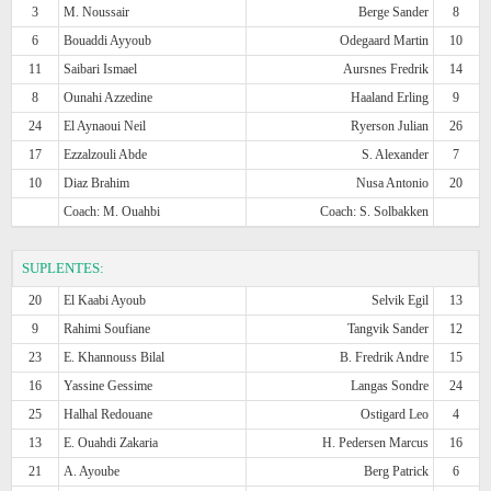
3
M. Noussair
Berge Sander
8
6
Bouaddi Ayyoub
Odegaard Martin
10
11
Saibari Ismael
Aursnes Fredrik
14
8
Ounahi Azzedine
Haaland Erling
9
24
El Aynaoui Neil
Ryerson Julian
26
17
Ezzalzouli Abde
S. Alexander
7
10
Diaz Brahim
Nusa Antonio
20
Coach: M. Ouahbi
Coach: S. Solbakken
SUPLENTES:
20
El Kaabi Ayoub
Selvik Egil
13
9
Rahimi Soufiane
Tangvik Sander
12
23
E. Khannouss Bilal
B. Fredrik Andre
15
16
Yassine Gessime
Langas Sondre
24
25
Halhal Redouane
Ostigard Leo
4
13
E. Ouahdi Zakaria
H. Pedersen Marcus
16
21
A. Ayoube
Berg Patrick
6