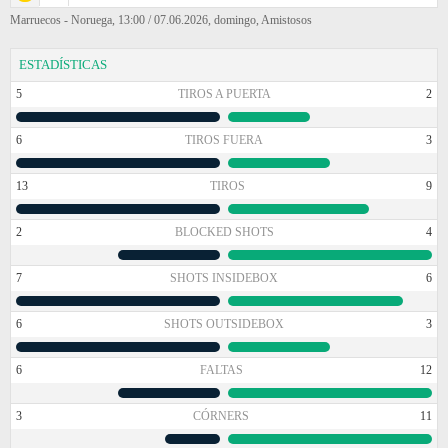
Marruecos - Noruega, 13:00 / 07.06.2026, domingo, Amistosos
ESTADÍSTICAS
5
TIROS A PUERTA
2
6
TIROS FUERA
3
13
TIROS
9
2
BLOCKED SHOTS
4
7
SHOTS INSIDEBOX
6
6
SHOTS OUTSIDEBOX
3
6
FALTAS
12
3
CÓRNERS
11