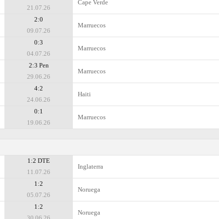
Cape Verde
21.07.26
2:0
Marruecos
09.07.26
0:3
Marruecos
04.07.26
2:3 Pen
Marruecos
29.06.26
4:2
Haiti
24.06.26
0:1
Marruecos
19.06.26
1:2 DTE
Inglaterra
11.07.26
1:2
Noruega
05.07.26
1:2
Noruega
30.06.26