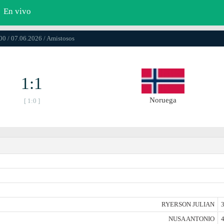
En vivo
00 / 07.06.2026 / Amistosos
1:1
Noruega
[ 1:0 ]
RYERSON JULIAN
3
NUSA ANTONIO
4