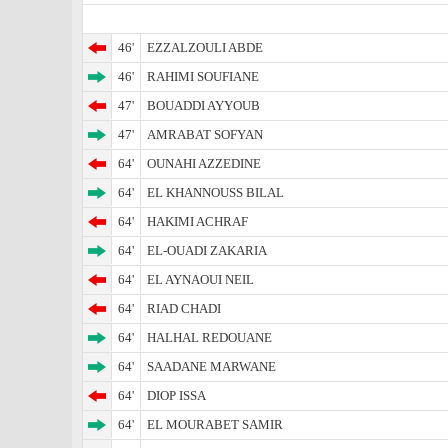
46'
EZZALZOULI ABDE
46'
RAHIMI SOUFIANE
47'
BOUADDI AYYOUB
47'
AMRABAT SOFYAN
64'
OUNAHI AZZEDINE
64'
EL KHANNOUSS BILAL
64'
HAKIMI ACHRAF
64'
EL-OUADI ZAKARIA
64'
EL AYNAOUI NEIL
64'
RIAD CHADI
64'
HALHAL REDOUANE
64'
SAADANE MARWANE
64'
DIOP ISSA
64'
EL MOURABET SAMIR