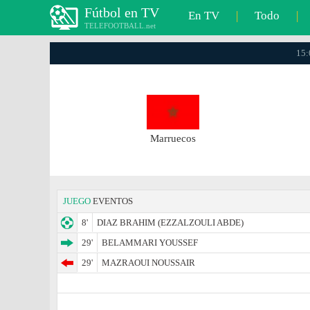
Fútbol en TV
En TV
|
Todo
|
TELEFOOTBALL.net
15:
Marruecos
JUEGO
EVENTOS
8'
DIAZ BRAHIM (EZZALZOULI ABDE)
29'
BELAMMARI YOUSSEF
29'
MAZRAOUI NOUSSAIR