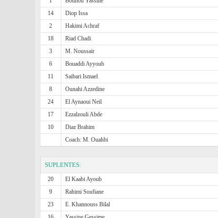
1
Bounou Yassine
14
Diop Issa
2
Hakimi Achraf
18
Riad Chadi
3
M. Noussair
6
Bouaddi Ayyoub
11
Saibari Ismael
8
Ounahi Azzedine
24
El Aynaoui Neil
17
Ezzalzouli Abde
10
Diaz Brahim
Coach: M. Ouahbi
SUPLENTES:
20
El Kaabi Ayoub
9
Rahimi Soufiane
23
E. Khannouss Bilal
16
Yassine Gessime