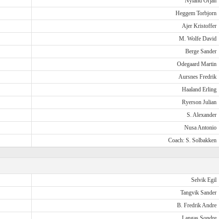
Nyland Orjan
Heggem Torbjorn
Ajer Kristoffer
M. Wolfe David
Berge Sander
Odegaard Martin
Aursnes Fredrik
Haaland Erling
Ryerson Julian
S. Alexander
Nusa Antonio
Coach: S. Solbakken
Selvik Egil
Tangvik Sander
B. Fredrik Andre
Langas Sondre