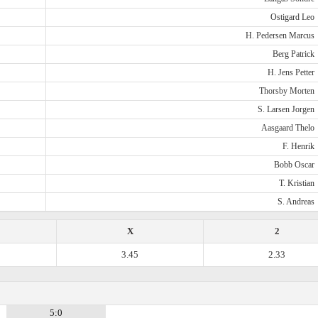
Ostigard Leo
H. Pedersen Marcus
Berg Patrick
H. Jens Petter
Thorsby Morten
S. Larsen Jorgen
Aasgaard Thelo
F. Henrik
Bobb Oscar
T. Kristian
S. Andreas
X
2
3.45
2.33
5:0