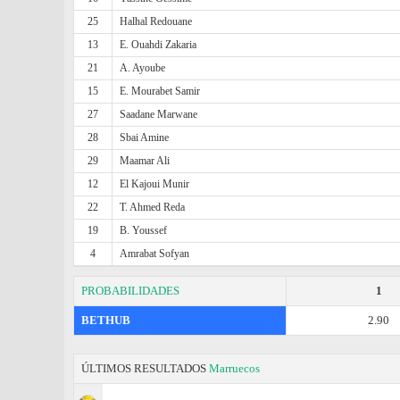
25
Halhal Redouane
13
E. Ouahdi Zakaria
21
A. Ayoube
15
E. Mourabet Samir
27
Saadane Marwane
28
Sbai Amine
29
Maamar Ali
12
El Kajoui Munir
22
T. Ahmed Reda
19
B. Youssef
4
Amrabat Sofyan
PROBABILIDADES
1
BETHUB
2.90
ÚLTIMOS RESULTADOS
Marruecos