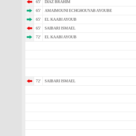
65'
DIAZ BRAHIM
65'
AMAIMOUNI ECHGHOUYAB AYOUBE
65'
EL KAABI AYOUB
65'
SAIBARI ISMAEL
72'
EL KAABI AYOUB
72'
SAIBARI ISMAEL