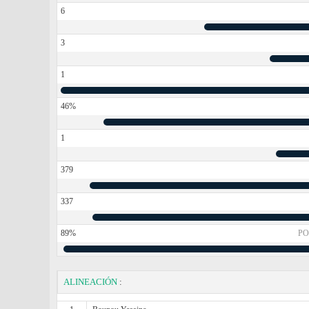
6
3
1
46%
1
379
337
89%
PO
ALINEACIÓN
: