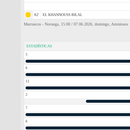
82'
EL KHANNOUSS BILAL
Marruecos - Noruega, 15:00 / 07.06.2026, domingo, Amistosos
ESTADÍSTICAS
5
6
13
2
7
6