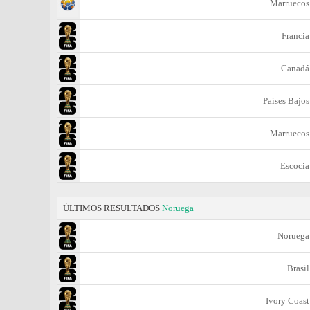
Marruecos
Francia
Canadá
Países Bajos
Marruecos
Escocia
ÚLTIMOS RESULTADOS
Noruega
Noruega
Brasil
Ivory Coast