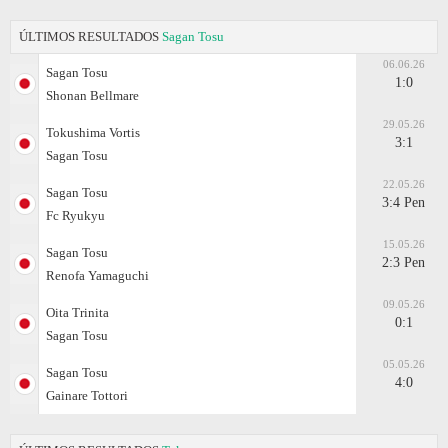
ÚLTIMOS RESULTADOS
Sagan Tosu
06.06.26
Sagan Tosu
1:0
Shonan Bellmare
29.05.26
Tokushima Vortis
3:1
Sagan Tosu
22.05.26
Sagan Tosu
3:4 Pen
Fc Ryukyu
15.05.26
Sagan Tosu
2:3 Pen
Renofa Yamaguchi
09.05.26
Oita Trinita
0:1
Sagan Tosu
05.05.26
Sagan Tosu
4:0
Gainare Tottori