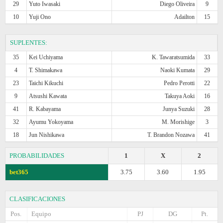
29
Yuto Iwasaki
Diego Oliveira
9
10
Yuji Ono
Adailton
15
SUPLENTES:
35
Kei Uchiyama
K. Tawaratsumida
33
4
T. Shimakawa
Naoki Kumata
29
23
Taichi Kikuchi
Pedro Perotti
22
9
Atsushi Kawata
Takuya Aoki
16
41
R. Kabayama
Junya Suzuki
28
32
Ayumu Yokoyama
M. Morishige
3
18
Jun Nishikawa
T. Brandon Nozawa
41
PROBABILIDADES
1
X
2
bet365
3.75
3.60
1.95
CLASIFICACIONES
Pos.
Equipo
PJ
DG
Pt.