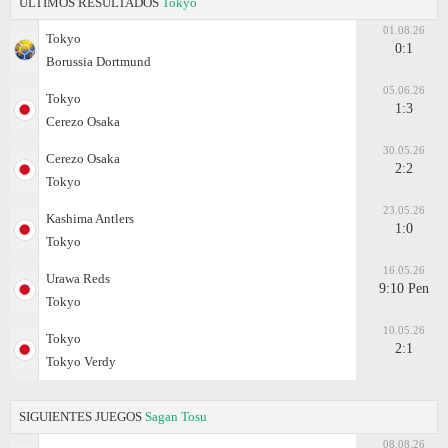
ÚLTIMOS RESULTADOS
Tokyo
01.08.26
Tokyo
0:1
Borussia Dortmund
05.06.26
Tokyo
1:3
Cerezo Osaka
30.05.26
Cerezo Osaka
2:2
Tokyo
23.05.26
Kashima Antlers
1:0
Tokyo
16.05.26
Urawa Reds
9:10 Pen
Tokyo
10.05.26
Tokyo
2:1
Tokyo Verdy
SIGUIENTES JUEGOS
Sagan Tosu
08.08.26