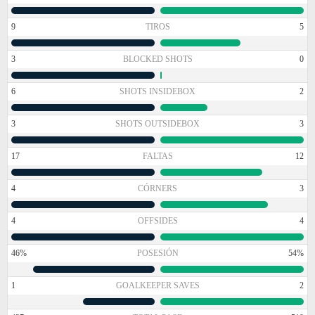
9
TIROS
5
3
BLOCKED SHOTS
0
6
SHOTS INSIDEBOX
2
3
SHOTS OUTSIDEBOX
3
17
FALTAS
12
4
CÓRNERS
3
4
OFFSIDES
4
46%
POSESIÓN
54%
1
GOALKEEPER SAVES
2