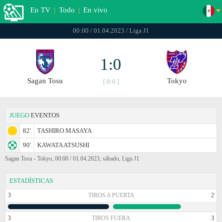
En TV
|
Todo
|
En vivo
00:00 / 01.04.2023 / Liga J1
1:0
Sagan Tosu
Tokyo
[ 0:0 ]
JUEGO
EVENTOS
82'
TASHIRO MASAYA
90'
KAWATA ATSUSHI
Sagan Tosu - Tokyo, 00:00 / 01.04.2023, sábado, Liga J1
ESTADÍSTICAS
3
TIROS A PUERTA
2
3
TIROS FUERA
3