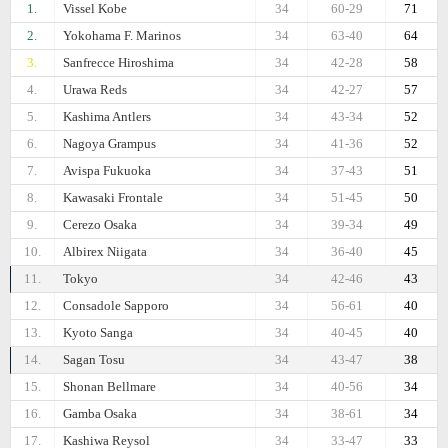
1.
Vissel Kobe
34
60-29
71
2.
Yokohama F. Marinos
34
63-40
64
3.
Sanfrecce Hiroshima
34
42-28
58
4.
Urawa Reds
34
42-27
57
5.
Kashima Antlers
34
43-34
52
6.
Nagoya Grampus
34
41-36
52
7.
Avispa Fukuoka
34
37-43
51
8.
Kawasaki Frontale
34
51-45
50
9.
Cerezo Osaka
34
39-34
49
10.
Albirex Niigata
34
36-40
45
11.
Tokyo
34
42-46
43
12.
Consadole Sapporo
34
56-61
40
13.
Kyoto Sanga
34
40-45
40
14.
Sagan Tosu
34
43-47
38
15.
Shonan Bellmare
34
40-56
34
16.
Gamba Osaka
34
38-61
34
17.
Kashiwa Reysol
34
33-47
33