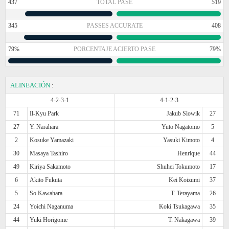
437
TOTAL PASE
519
345
PASSES ACCURATE
408
79%
PORCENTAJE ACIERTO PASE
79%
ALINEACIÓN
:
4-2-3-1
4-1-2-3
71
Il-Kyu Park
Jakub Slowik
27
27
Y. Narahara
Yuto Nagatomo
5
2
Kosuke Yamazaki
Yasuki Kimoto
4
30
Masaya Tashiro
Henrique
44
49
Kiriya Sakamoto
Shuhei Tokumoto
17
6
Akito Fukuta
Kei Koizumi
37
5
So Kawahara
T. Terayama
26
24
Yoichi Naganuma
Koki Tsukagawa
35
44
Yuki Horigome
T. Nakagawa
39