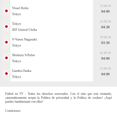
15.08.26
Vissel Kobe
04:00
Tokyo
21.08.26
Tokyo
04:30
JEF United Chiba
29.08.26
V-Varen Nagasaki
03:30
Tokyo
02.09.26
Shimizu S-Pulse
04:00
Tokyo
12.09.26
Gamba Osaka
04:00
Tokyo
Fútbol en TV - Todos los derechos reservados. Con el sitio que está visitando,
¡automáticamente acepta la Política de privacidad y la Política de cookies! ¡Aquí
puedes familiarizarte con ellos!
Contáctenos: