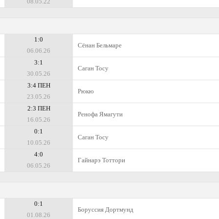
08.05.22
1:0
Сёнан Бельмаре
06.06.26
3:1
Саган Тосу
30.05.26
3:4 ПЕН
Рюкю
23.05.26
2:3 ПЕН
Ренофа Ямагути
16.05.26
0:1
Саган Тосу
10.05.26
4:0
Гайнарэ Тоттори
06.05.26
0:1
Боруссия Дортмунд
01.08.26