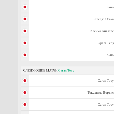
Токио
Середзо Осака
Касима Антлерс
Урава Редз
Токио
СЛЕДУЮЩИЕ МАТЧИ
Саган Тосу
Саган Тосу
Токушима Вортис
Саган Тосу