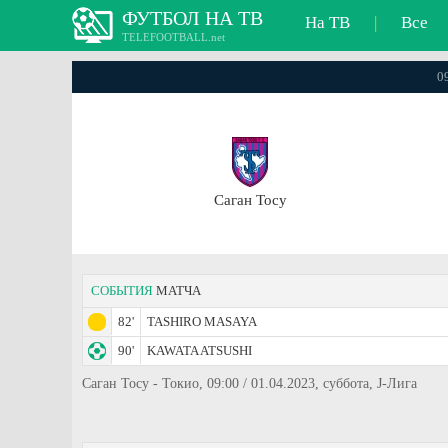
ФУТБОЛ НА ТВ
На ТВ
|
Все
TELEFOOTBALL.net
0
Саган Тосу
СОБЫТИЯ
МАТЧА
82'
TASHIRO MASAYA
90'
KAWATA ATSUSHI
Саган Тосу - Токио, 09:00 / 01.04.2023, суббота, J-Лига