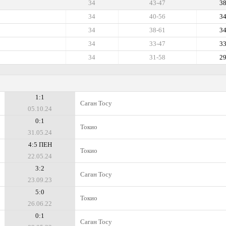
34
43-47
3
34
40-56
3
34
38-61
3
34
33-47
3
34
31-58
2
1:1
Саган Тосу
05.10.24
0:1
Токио
31.05.24
4:5 ПЕН
Токио
22.05.24
3:2
Саган Тосу
23.09.23
5:0
Токио
26.06.22
0:1
Саган Тосу