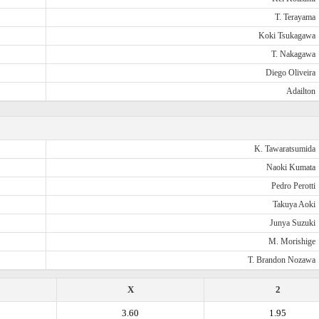
T. Terayama
Koki Tsukagawa
T. Nakagawa
Diego Oliveira
Adailton
K. Tawaratsumida
Naoki Kumata
Pedro Perotti
Takuya Aoki
Junya Suzuki
M. Morishige
T. Brandon Nozawa
X
2
3.60
1.95