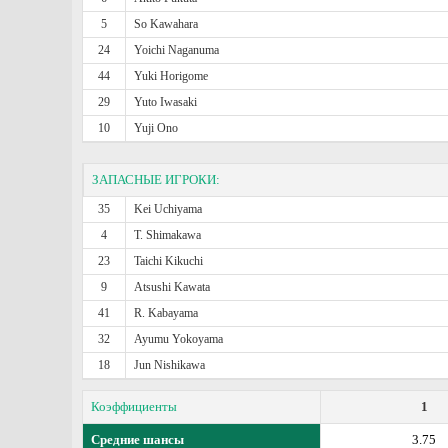
5
So Kawahara
24
Yoichi Naganuma
44
Yuki Horigome
29
Yuto Iwasaki
10
Yuji Ono
ЗАПАСНЫЕ ИГРОКИ:
35
Kei Uchiyama
4
T. Shimakawa
23
Taichi Kikuchi
9
Atsushi Kawata
41
R. Kabayama
32
Ayumu Yokoyama
18
Jun Nishikawa
Коэффициенты
1
Средние шансы
3.75