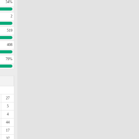
54%
2
519
408
79%
27
5
4
44
17
37