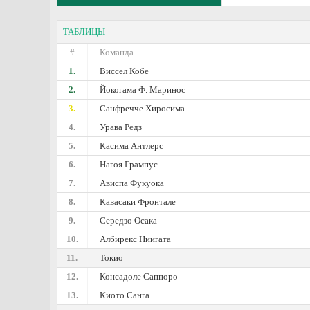
ТАБЛИЦЫ
#
Команда
1.
Виссел Кобе
2.
Йокогама Ф. Маринос
3.
Санфречче Хиросима
4.
Урава Редз
5.
Касима Антлерс
6.
Нагоя Грампус
7.
Ависпа Фукуока
8.
Кавасаки Фронтале
9.
Середзо Осака
10.
Албирекс Ниигата
11.
Токио
12.
Консадоле Саппоро
13.
Киото Санга