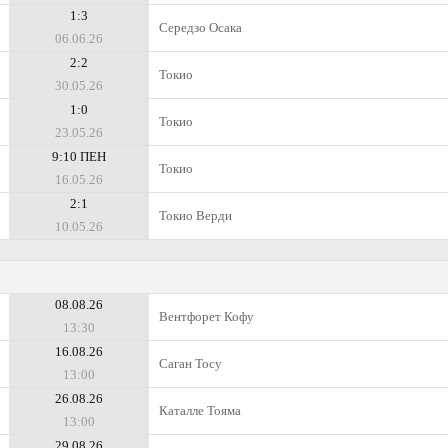
1:3
Середзо Осака
06.06.26
2:2
Токио
30.05.26
1:0
Токио
23.05.26
9:10 ПЕН
Токио
16.05.26
2:1
Токио Верди
10.05.26
08.08.26
Вентфорет Кофу
13:30
16.08.26
Саган Тосу
13:00
26.08.26
Каталле Тояма
13:00
29.08.26