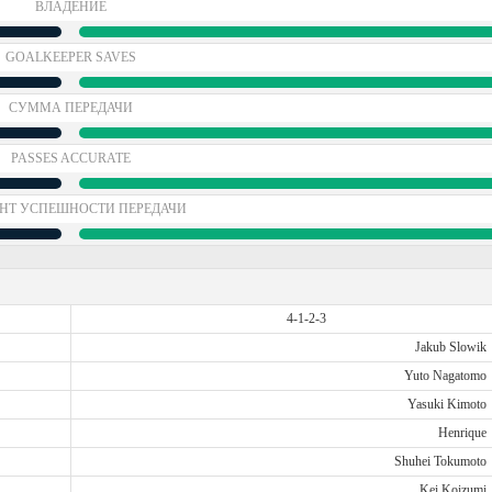
ВЛАДЕНИЕ
GOALKEEPER SAVES
СУММА ПЕРЕДАЧИ
PASSES ACCURATE
НТ УСПЕШНОСТИ ПЕРЕДАЧИ
4-1-2-3
Jakub Slowik
Yuto Nagatomo
Yasuki Kimoto
Henrique
Shuhei Tokumoto
Kei Koizumi