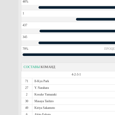
46%
1
437
345
79%
ПРОЦЕ
СОСТАВЫ
КОМАНД
4-2-3-1
71
Il-Kyu Park
27
Y. Narahara
2
Kosuke Yamazaki
30
Masaya Tashiro
49
Kiriya Sakamoto
6
Akito Fukuta