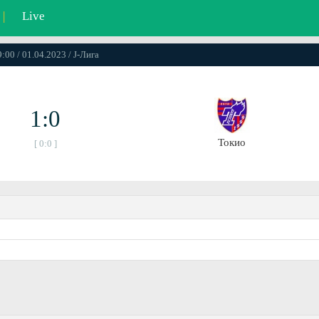
|
Live
9:00 / 01.04.2023 / J-Лига
1:0
Токио
[ 0:0 ]