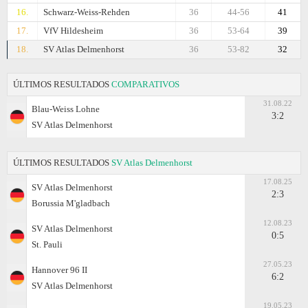
16.
Schwarz-Weiss-Rehden
36
44-56
41
17.
VfV Hildesheim
36
53-64
39
18.
SV Atlas Delmenhorst
36
53-82
32
ÚLTIMOS RESULTADOS
COMPARATIVOS
31.08.22
Blau-Weiss Lohne
3:2
SV Atlas Delmenhorst
ÚLTIMOS RESULTADOS
SV Atlas Delmenhorst
17.08.25
SV Atlas Delmenhorst
2:3
Borussia M'gladbach
12.08.23
SV Atlas Delmenhorst
0:5
St. Pauli
27.05.23
Hannover 96 II
6:2
SV Atlas Delmenhorst
19.05.23