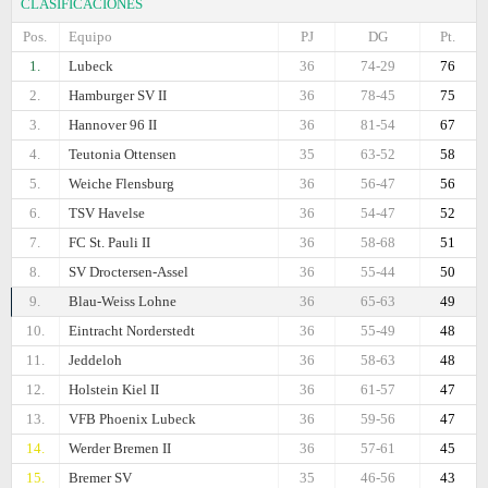
CLASIFICACIONES
Pos.
Equipo
PJ
DG
Pt.
1.
Lubeck
36
74-29
76
2.
Hamburger SV II
36
78-45
75
3.
Hannover 96 II
36
81-54
67
4.
Teutonia Ottensen
35
63-52
58
5.
Weiche Flensburg
36
56-47
56
6.
TSV Havelse
36
54-47
52
7.
FC St. Pauli II
36
58-68
51
8.
SV Droctersen-Assel
36
55-44
50
9.
Blau-Weiss Lohne
36
65-63
49
10.
Eintracht Norderstedt
36
55-49
48
11.
Jeddeloh
36
58-63
48
12.
Holstein Kiel II
36
61-57
47
13.
VFB Phoenix Lubeck
36
59-56
47
14.
Werder Bremen II
36
57-61
45
15.
Bremer SV
35
46-56
43