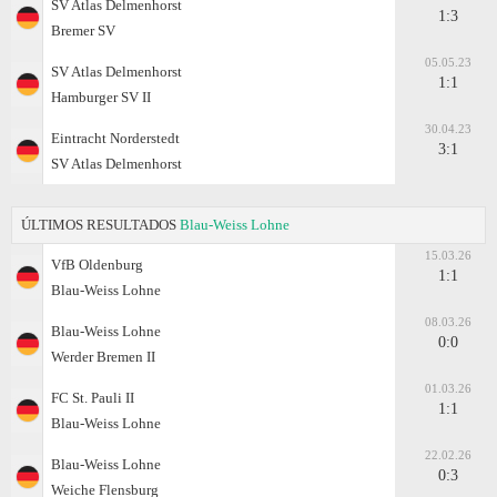
SV Atlas Delmenhorst
1:3
Bremer SV
05.05.23
SV Atlas Delmenhorst
1:1
Hamburger SV II
30.04.23
Eintracht Norderstedt
3:1
SV Atlas Delmenhorst
ÚLTIMOS RESULTADOS
Blau-Weiss Lohne
15.03.26
VfB Oldenburg
1:1
Blau-Weiss Lohne
08.03.26
Blau-Weiss Lohne
0:0
Werder Bremen II
01.03.26
FC St. Pauli II
1:1
Blau-Weiss Lohne
22.02.26
Blau-Weiss Lohne
0:3
Weiche Flensburg