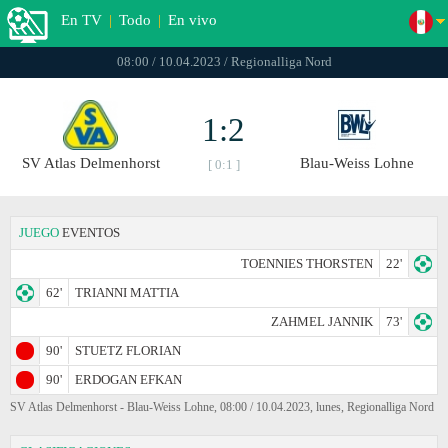
En TV
|
Todo
|
En vivo
08:00 / 10.04.2023 / Regionalliga Nord
1:2
SV Atlas Delmenhorst
Blau-Weiss Lohne
[ 0:1 ]
JUEGO
EVENTOS
TOENNIES THORSTEN
22'
62'
TRIANNI MATTIA
ZAHMEL JANNIK
73'
90'
STUETZ FLORIAN
90'
ERDOGAN EFKAN
SV Atlas Delmenhorst - Blau-Weiss Lohne, 08:00 / 10.04.2023, lunes, Regionalliga Nord