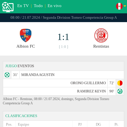
En TV
|
Todo
|
En vivo
08:00 / 21.07.2024 / Segunda Division Torneo Competencia Group A
1:1
Albion FC
Rentistas
[ 1:0 ]
JUEGO
EVENTOS
31'
MIRANDA AGUSTIN
ORONO GUILLERMO
72'
RAMIREZ KEVIN
90'
Albion FC - Rentistas, 08:00 / 21.07.2024, domingo, Segunda Division Torneo
Competencia Group A
CLASIFICACIONES
Pos.
Equipo
PJ
DG
Pt.