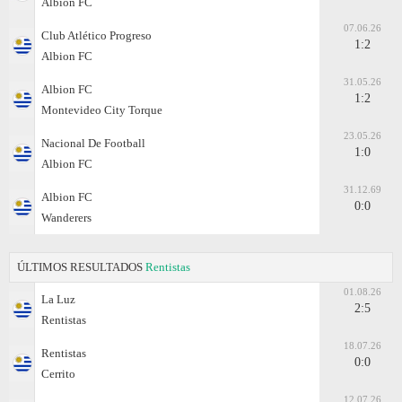
Albion FC
07.06.26
Club Atlético Progreso
1:2
Albion FC
31.05.26
Albion FC
1:2
Montevideo City Torque
23.05.26
Nacional De Football
1:0
Albion FC
31.12.69
Albion FC
0:0
Wanderers
ÚLTIMOS RESULTADOS
Rentistas
01.08.26
La Luz
2:5
Rentistas
18.07.26
Rentistas
0:0
Cerrito
12.07.26