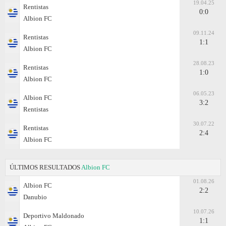
19.04.25
Rentistas
0:0
Albion FC
09.11.24
Rentistas
1:1
Albion FC
28.08.23
Rentistas
1:0
Albion FC
06.05.23
Albion FC
3:2
Rentistas
30.07.22
Rentistas
2:4
Albion FC
ÚLTIMOS RESULTADOS
Albion FC
01.08.26
Albion FC
2:2
Danubio
10.07.26
Deportivo Maldonado
1:1