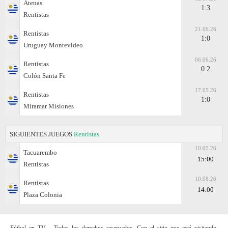
Atenas
1:3
Rentistas
21.06.26
Rentistas
1:0
Uruguay Montevideo
06.06.26
Rentistas
0:2
Colón Santa Fe
17.05.26
Rentistas
1:0
Miramar Misiones
SIGUIENTES JUEGOS
Rentistas
10.05.26
Tacuarembo
15:00
Rentistas
10.08.26
Rentistas
14:00
Plaza Colonia
Fútbol en TV - Todos los derechos reservados. Con el sitio que está visitando,