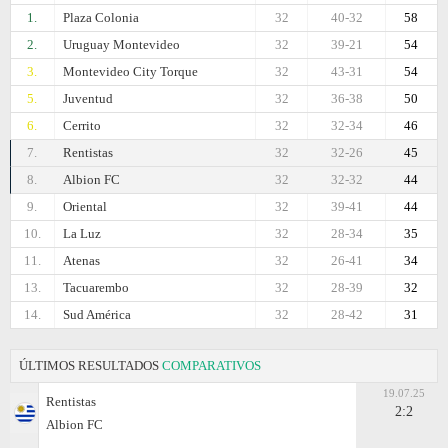
1.
Plaza Colonia
32
40-32
58
2.
Uruguay Montevideo
32
39-21
54
3.
Montevideo City Torque
32
43-31
54
5.
Juventud
32
36-38
50
6.
Cerrito
32
32-34
46
7.
Rentistas
32
32-26
45
8.
Albion FC
32
32-32
44
9.
Oriental
32
39-41
44
10.
La Luz
32
28-34
35
11.
Atenas
32
26-41
34
13.
Tacuarembo
32
28-39
32
14.
Sud América
32
28-42
31
ÚLTIMOS RESULTADOS
COMPARATIVOS
19.07.25
Rentistas
2:2
Albion FC