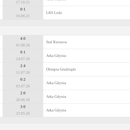
17.10.21
0:1
LKS Lodz
16.06.21
4:0
Stal Rzeszow
01.08.26
0:1
Arka Gdynia
24.07.26
2:4
Olimpia Grudziądz
11.07.26
0:2
Arka Gdynia
03.07.26
2:0
Arka Gdynia
28.06.26
3:0
Arka Gdynia
23.05.26