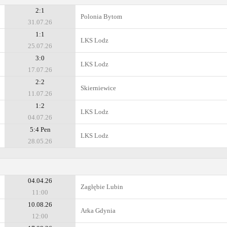
2:1
Polonia Bytom
31.07.26
1:1
LKS Lodz
25.07.26
3:0
LKS Lodz
17.07.26
2:2
Skierniewice
11.07.26
1:2
LKS Lodz
04.07.26
5:4 Pen
LKS Lodz
28.05.26
04.04.26
Zagłębie Lubin
11:00
10.08.26
Arka Gdynia
12:00