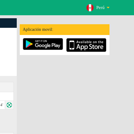
Perú
Aplicación movil:
4'