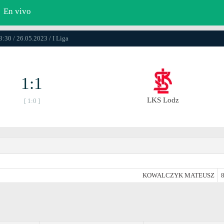
En vivo
3:30 / 26.05.2023 / I Liga
1:1
LKS Lodz
[ 1:0 ]
KOWALCZYK MATEUSZ
8