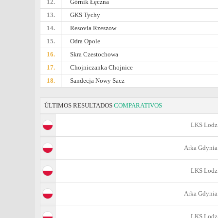
12.
Górnik Łęczna
13.
GKS Tychy
14.
Resovia Rzeszow
15.
Odra Opole
16.
Skra Czestochowa
17.
Chojniczanka Chojnice
18.
Sandecja Nowy Sacz
ÚLTIMOS RESULTADOS
COMPARATIVOS
LKS Lodz
Arka Gdynia
LKS Lodz
Arka Gdynia
LKS Lodz