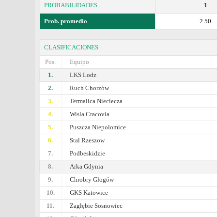
PROBABILIDADES
1
Prob. promedio
2.50
CLASIFICACIONES
Pos.
Equipo
1.
LKS Lodz
2.
Ruch Chorzów
3.
Termalica Nieciecza
4.
Wisla Cracovia
5.
Puszcza Niepolomice
6.
Stal Rzeszow
7.
Podbeskidzie
8.
Arka Gdynia
9.
Chrobry Głogów
10.
GKS Katowice
11.
Zagłębie Sosnowiec