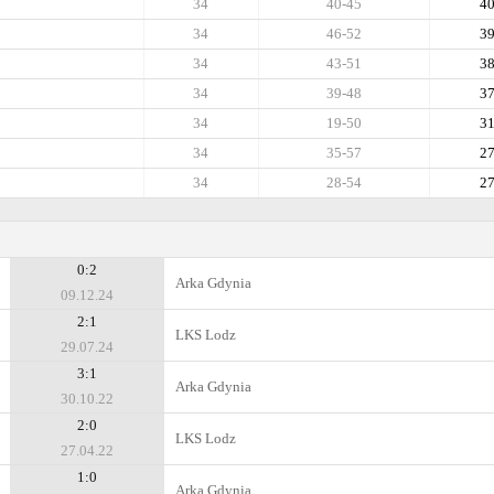
34
40-45
4
34
46-52
3
34
43-51
3
34
39-48
3
34
19-50
3
34
35-57
2
34
28-54
2
0:2
Arka Gdynia
09.12.24
2:1
LKS Lodz
29.07.24
3:1
Arka Gdynia
30.10.22
2:0
LKS Lodz
27.04.22
1:0
Arka Gdynia