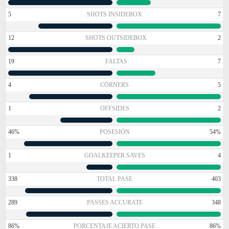
5
SHOTS INSIDEBOX
7
12
SHOTS OUTSIDEBOX
2
19
FALTAS
7
4
CÓRNERS
5
1
OFFSIDES
2
46%
POSESIÓN
54%
1
GOALKEEPER SAVES
4
338
TOTAL PASE
403
289
PASSES ACCURATE
348
86%
PORCENTAJE ACIERTO PASE
86%