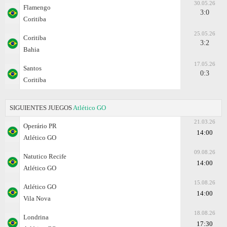
30.05.26
Flamengo
3:0
Coritiba
25.05.26
Coritiba
3:2
Bahia
17.05.26
Santos
0:3
Coritiba
SIGUIENTES JUEGOS
Atlético GO
21.03.26
Operário PR
14:00
Atlético GO
09.08.26
Natutico Recife
14:00
Atlético GO
15.08.26
Atlético GO
14:00
Vila Nova
18.08.26
Londrina
17:30