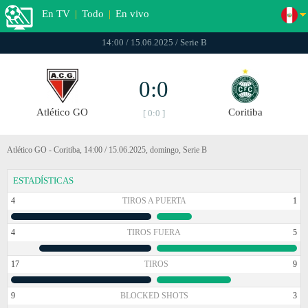
En TV
|
Todo
|
En vivo
14:00 / 15.06.2025 / Serie B
0:0
Atlético GO
Coritiba
[ 0:0 ]
Atlético GO - Coritiba, 14:00 / 15.06.2025, domingo, Serie B
ESTADÍSTICAS
4
TIROS A PUERTA
1
4
TIROS FUERA
5
17
TIROS
9
9
BLOCKED SHOTS
3