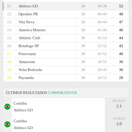
11.
Atlético GO
38
39-38
52
12.
Operário PR
38
40-44
48
13.
Vila Nova
38
40-44
47
14.
Amеrica Mineiro
38
41-44
46
15.
Athletic Club
38
43-53
44
16.
Botafogo SP
38
32-52
42
17.
Ferroviaria
38
43-52
40
18.
Amazonas
38
38-55
36
19.
Volta Redonda
38
26-43
36
20.
Paysandu
38
36-52
28
ÚLTIMOS RESULTADOS
COMPARATIVOS
09.10.25
Coritiba
2:1
Atlético GO
11.09.22
Coritiba
2:0
Atlético GO