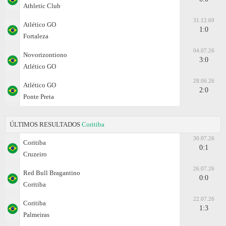
Athletic Club
31.12.69
Atlético GO
1:0
Fortaleza
04.07.26
Novorizontiono
3:0
Atlético GO
28.06.26
Atlético GO
2:0
Ponte Preta
ÚLTIMOS RESULTADOS
Coritiba
30.07.26
Coritiba
0:1
Cruzeiro
26.07.26
Red Bull Bragantino
0:0
Coritiba
22.07.26
Coritiba
1:3
Palmeiras