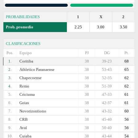
PROBABILIDADES
1
X
2
Prob. promedio
2.25
3.00
3.50
CLASIFICACIONES
Pos.
Equipo
PJ
DG
Pt.
1.
Coritiba
38
39-23
68
2.
Athletico Paranaense
38
53-43
65
3.
Chapecoense
38
52-35
62
4.
Remo
38
51-39
62
5.
Criciuma
38
47-33
61
6.
Goias
38
42-37
61
7.
Novorizontiono
38
43-32
60
8.
CRB
38
45-40
56
9.
Avaí
38
50-40
56
10.
Cuiaba
38
43-44
54