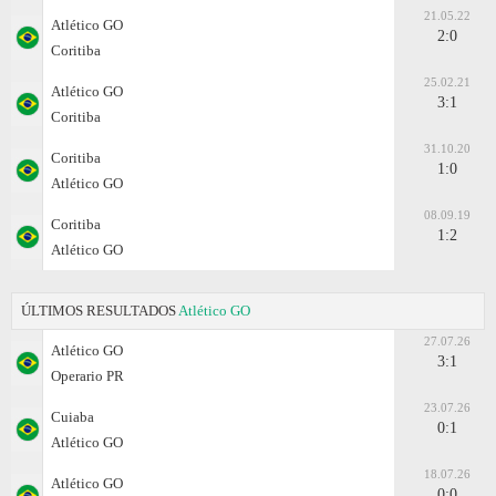
21.05.22
Atlético GO
2:0
Coritiba
25.02.21
Atlético GO
3:1
Coritiba
31.10.20
Coritiba
1:0
Atlético GO
08.09.19
Coritiba
1:2
Atlético GO
ÚLTIMOS RESULTADOS
Atlético GO
27.07.26
Atlético GO
3:1
Operario PR
23.07.26
Cuiaba
0:1
Atlético GO
18.07.26
Atlético GO
0:0