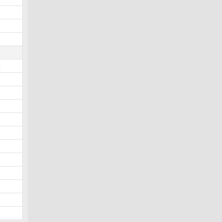
6
5
5
4
4
2
0
0
0
0
9
8
7
5
5
2