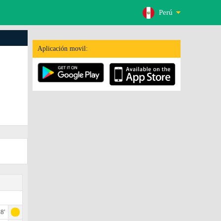
Perú
Aplicación movil:
8'