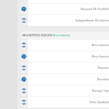
Nacional De Football
Independiente Rivadavia
SIGUIENTES JUEGOS
Boca Juniors
Boca Juniors
Boca Juniors
Platense
Recoleta
Racing Club
Vélez Sarsfield