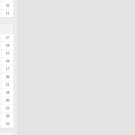
32
11
27
19
15
10
17
36
21
18
30
22
29
33