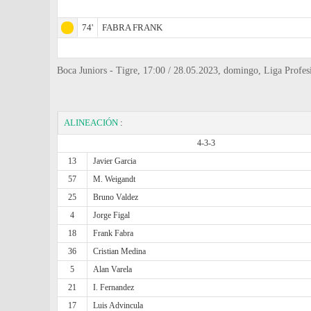
74'
FABRA FRANK
Boca Juniors - Tigre, 17:00 / 28.05.2023, domingo, Liga Profesi
ALINEACIÓN
:
4-3-3
13
Javier Garcia
57
M. Weigandt
25
Bruno Valdez
4
Jorge Figal
18
Frank Fabra
36
Cristian Medina
5
Alan Varela
21
I. Fernandez
17
Luis Advincula