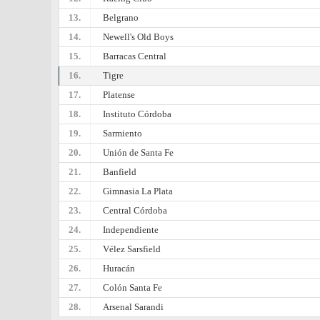
13.
Belgrano
14.
Newell's Old Boys
15.
Barracas Central
16.
Tigre
17.
Platense
18.
Instituto Córdoba
19.
Sarmiento
20.
Unión de Santa Fe
21.
Banfield
22.
Gimnasia La Plata
23.
Central Córdoba
24.
Independiente
25.
Vélez Sarsfield
26.
Huracán
27.
Colón Santa Fe
28.
Arsenal Sarandi