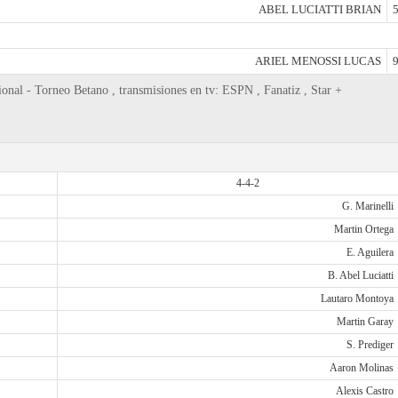
ABEL LUCIATTI BRIAN
5
ARIEL MENOSSI LUCAS
9
onal - Torneo Betano , transmisiones en tv: ESPN , Fanatiz , Star +
4-4-2
G. Marinelli
Martin Ortega
E. Aguilera
B. Abel Luciatti
Lautaro Montoya
Martin Garay
S. Prediger
Aaron Molinas
Alexis Castro