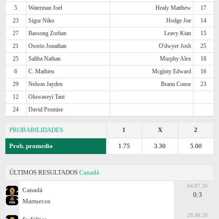
5
Waterman Joel
Healy Matthew
17
23
Sigur Niko
Hodge Joe
14
27
Bassong Zorhan
Leavy Kian
15
21
Osorio Jonathan
O'dwyer Josh
25
25
Saliba Nathan
Murphy Alex
18
6
C. Mathieu
Mcginty Edward
16
29
Nelson Jayden
Brann Conor
23
12
Oluwaseyi Tani
24
David Promise
PROBABILIDADES
1
X
2
Prob. promedio
1.75
3.30
5.00
ÚLTIMOS RESULTADOS
Canadá
04.07.26
Canadá
0:3
Marruecos
28.06.26