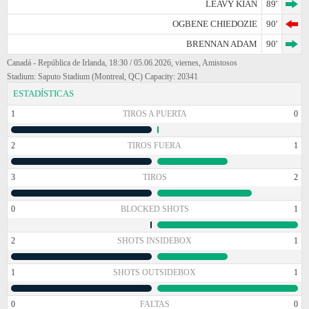
LEAVY KIAN
89'
OGBENE CHIEDOZIE
90'
BRENNAN ADAM
90'
Canadá - República de Irlanda, 18:30 / 05.06.2026, viernes, Amistosos
Stadium: Saputo Stadium (Montreal, QC) Capacity: 20341
ESTADÍSTICAS
1
TIROS A PUERTA
0
2
TIROS FUERA
1
3
TIROS
2
0
BLOCKED SHOTS
1
2
SHOTS INSIDEBOX
1
1
SHOTS OUTSIDEBOX
1
0
FALTAS
0