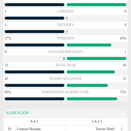
1
CÓRNERS
0
1
OFFSIDES
0
57%
POSESIÓN
43%
0
GOALKEEPER SAVES
1
53
TOTAL PASE
43
45
PASSES ACCURATE
31
85%
PORCENTAJE ACIERTO PASE
72%
ALINEACIÓN
:
4-4-2
3-4-2-1
16
Crepeau Maxime
Travers Mark
1