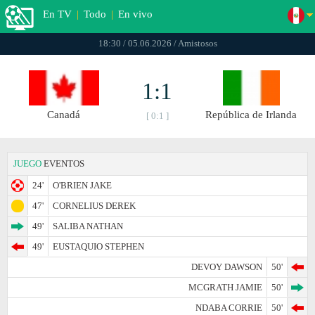
En TV
|
Todo
|
En vivo
18:30 / 05.06.2026 / Amistosos
1:1
Canadá
República de Irlanda
[ 0:1 ]
JUEGO
EVENTOS
24'
O'BRIEN JAKE
47'
CORNELIUS DEREK
49'
SALIBA NATHAN
49'
EUSTAQUIO STEPHEN
DEVOY DAWSON
50'
MCGRATH JAMIE
50'
NDABA CORRIE
50'