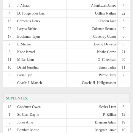
2
J. Alistair
Abankwah James
4
4
D. Fougerolles Luc
Collins Nathan
22
13
Cornelius Derek
O'brien Jake
5
22
Laryea Richie
Coleman Seamus
2
17
Buchanan Tajon
Coventry Conor
6
7
E. Stephen
Devoy Dawson
8
8
Kone Ismael
Ndaba Corrie
21
11
Millar Liam
O. Chiedozie
20
10
David Jonathan
Umeh Jaden
11
9
Larin Cyle
Parrott Troy
7
Coach: J. Marsch
Coach: H. Hallgrimsson
SUPLENTES:
18
Goodman Owen
Scales Liam
3
1
St. Clair Dayne
P. Killian
12
3
Jones Alfie
Brennan Adam
19
15
Bombito Moise
Mcgrath Jamie
10