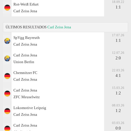
18.09.22
Rot-Weiß Erfurt
1:1
Carl Zeiss Jena
ÚLTIMOS RESULTADOS
Carl Zeiss Jena
17.07.26
SpVgg Bayreuth
1:1
Carl Zeiss Jena
12.07.26
Carl Zeiss Jena
2:0
Union Berlin
22.03.26
Chemnitzer FC
4:1
Carl Zeiss Jena
15.03.26
Carl Zeiss Jena
1:2
ZFC Meuselwitz
08.03.26
Lokomotive Leipzig
1:2
Carl Zeiss Jena
03.03.26
Carl Zeiss Jena
0:0