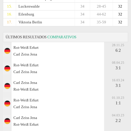
15.
Luckenwalde
34
28-45
32
16.
Eilenburg
34
44-62
32
17.
Viktoria Berlin
34
35-59
32
ÚLTIMOS RESULTADOS
COMPARATIVOS
28.11.25
Rot-Weiß Erfurt
6:2
Carl Zeiss Jena
08.04.25
Rot-Weiß Erfurt
3:1
Carl Zeiss Jena
16.03.24
Carl Zeiss Jena
3:1
Rot-Weiß Erfurt
01.10.23
Rot-Weiß Erfurt
1:1
Carl Zeiss Jena
04.03.23
Carl Zeiss Jena
2:2
Rot-Weiß Erfurt