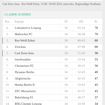
Carl Zeiss Jena - Rot-Weiß Erfurt, 12:00 / 04.09.2024, miercoles, Regionalliga Northeast
CLASIFICACIONES
Pos.
Equipo
PJ
DG
Pt.
1.
Lokomotive Leipzig
34
65-24
76
2.
Hallescher FC
34
56-28
70
3.
Rot-Weiß Erfurt
34
60-43
60
4.
Zwickau
34
47-46
60
5.
Carl Zeiss Jena
34
71-45
58
6.
Greifswalder
34
53-34
55
7.
Chemnitzer FC
34
38-25
50
8.
Dynamo Berlin
34
52-45
49
9.
Altglienicke
34
42-35
47
10.
Hertha Berlin II
34
55-63
45
11.
ZFC Meuselwitz
34
41-57
43
13.
Babelsberg 03
34
46-57
37
14.
BSG Chemie Leipzig
34
33-59
34