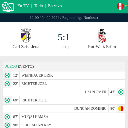
En TV
|
Todo
|
En vivo
12:00 / 04.09.2024 / Regionalliga Northeast
5:1
Carl Zeiss Jena
Rot-Weiß Erfurt
[ 2:1 ]
JUEGO
EVENTOS
12'
WEINHAUER ERIK
22'
RICHTER JOEL
UZUN OMER
45'
69'
RICHTER JOEL
DUNCAN DOMINIC
80'
87'
MUQAJ HAMZA
90'
SEIDEMANN KAY