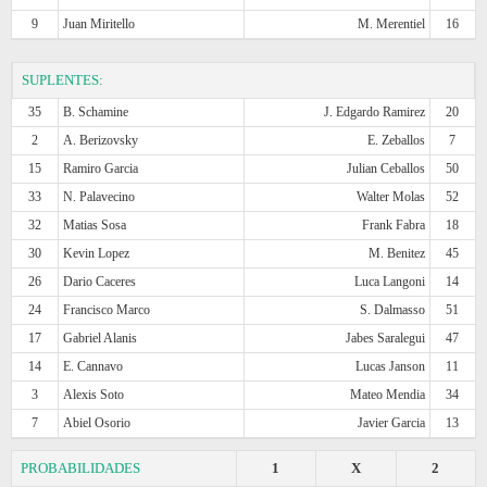
9
Juan Miritello
M. Merentiel
16
SUPLENTES:
35
B. Schamine
J. Edgardo Ramirez
20
2
A. Berizovsky
E. Zeballos
7
15
Ramiro Garcia
Julian Ceballos
50
33
N. Palavecino
Walter Molas
52
32
Matias Sosa
Frank Fabra
18
30
Kevin Lopez
M. Benitez
45
26
Dario Caceres
Luca Langoni
14
24
Francisco Marco
S. Dalmasso
51
17
Gabriel Alanis
Jabes Saralegui
47
14
E. Cannavo
Lucas Janson
11
3
Alexis Soto
Mateo Mendia
34
7
Abiel Osorio
Javier Garcia
13
PROBABILIDADES
1
X
2