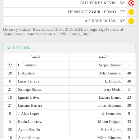
GUTIERREZ KEVIN
52'
FERNANDEZ GUILLERMO
77'
AGUIRRE BRIAN
82'
Defensa y Justicia - Boca Juniors, 18:00 / 21.07.2024, domingo, Liga Profesional -
Torneo Betano , transmisiones en tv: ESPN , Fanatiz , Star +
ALINEACIÓN
:
3-4-2-1
4-4-2
22
C. Fiermarin
Sergio Romero
1
28
E. Aguilera
Dylan Gorosito
48
6
Lucas Ferreira
L. Di Lollo
40
21
Santiago Ramos
Gary Medel
5
18
Ignacio Galvan
Lautaro Blanco
23
27
Luciano Herrera
Tomas Belmonte
30
8
J. Alejo Lopez
G. Fernandez
8
5
Kevin Gutierrez
Milton Delgado
43
20
Ayrton Portillo
Brian Aguirre
33
16
Aaron Molinas
Milton Gimenez
9