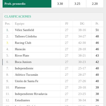
Prob. promedio
3.30
3.25
2.20
CLASIFICACIONES
Pos.
Equipo
PJ
DG
Pt.
1.
Vélez Sarsfield
27
38-16
51
2.
Talleres Córdoba
27
34-27
48
3.
Racing Club
27
42-30
46
4.
Huracán
27
28-18
46
5.
River Plate
27
38-21
43
6.
Boca Juniors
27
30-23
42
7.
Independiente
27
25-17
40
8.
Atlético Tucumán
27
28-27
40
9.
Unión de Santa Fe
27
27-26
40
10.
Platense
27
20-18
39
11.
Independiente Rivadavia
27
23-25
38
12.
Estudiantes
27
36-34
36