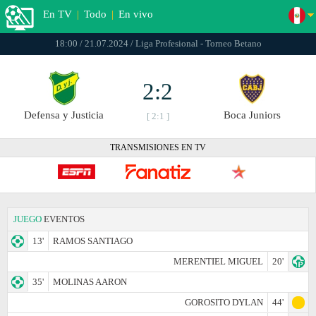
En TV
|
Todo
|
En vivo
18:00 / 21.07.2024 / Liga Profesional - Torneo Betano
2:2
Defensa y Justicia
Boca Juniors
[ 2:1 ]
TRANSMISIONES EN TV
JUEGO
EVENTOS
13'
RAMOS SANTIAGO
MERENTIEL MIGUEL
20'
35'
MOLINAS AARON
GOROSITO DYLAN
44'