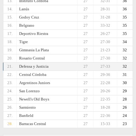
13.
Instituto Córdoba
27
32-31
36
14.
Lanús
27
28-31
36
15.
Godoy Cruz
27
31-28
35
16.
Belgrano
27
33-32
35
17.
Deportivo Riestra
27
26-27
35
18.
Tigre
27
27-30
34
19.
Gimnasia La Plata
27
21-23
32
20.
Rosario Central
27
27-30
32
21.
Defensa y Justicia
27
27-33
32
22.
Central Córdoba
27
29-36
31
23.
Argentinos Juniors
27
22-28
30
24.
San Lorenzo
27
20-26
29
25.
Newell's Old Boys
27
22-35
28
26.
Sarmiento
27
18-28
26
27.
Banfield
27
22-36
24
28.
Barracas Central
27
15-33
23