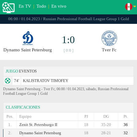
En TV
|
Todo
|
En vivo
06:00 / 01.04.2023 / Russian Professional Football League Group 1 Gold
1:0
Dynamo Saint Petersburg
Tver Fc
[ 0:0 ]
JUEGO
EVENTOS
74'
KALISTRATOV TIMOFEY
Dynamo Saint Petersburg - Tver Fc, 06:00 / 01.04.2023, sábado, Russian Professional
Football League Group 1 Gold
CLASIFICACIONES
Pos.
Equipo
PJ
DG
Pt.
1.
Zenit St. Petersburgo II
18
35-20
36
2.
Dynamo Saint Petersburg
18
28-21
32