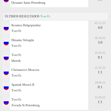
Dynamo Saint Petersburg
ÚLTIMOS RESULTADOS
Tver Fc
02.11.25
Kosmos Dolgoprudny
4:0
Tver Fc
26.10.25
Dinamo Vologda
3:0
Tver Fc
19.10.25
Tver Fc
0:1
Irkutsk
12.10.25
Chertanovo Moscow
1:1
Tver Fc
28.09.25
Spartak Moscú II
0:1
Tver Fc
21.09.25
Tver Fc
1:1
Zvezda St Petersburg