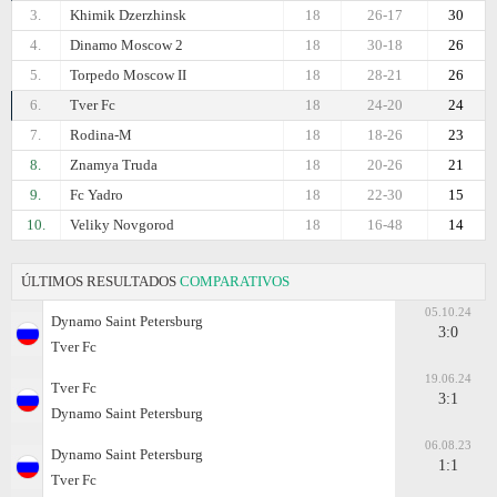
3.
Khimik Dzerzhinsk
18
26-17
30
4.
Dinamo Moscow 2
18
30-18
26
5.
Torpedo Moscow II
18
28-21
26
6.
Tver Fc
18
24-20
24
7.
Rodina-M
18
18-26
23
8.
Znamya Truda
18
20-26
21
9.
Fc Yadro
18
22-30
15
10.
Veliky Novgorod
18
16-48
14
ÚLTIMOS RESULTADOS
COMPARATIVOS
05.10.24
Dynamo Saint Petersburg
3:0
Tver Fc
19.06.24
Tver Fc
3:1
Dynamo Saint Petersburg
06.08.23
Dynamo Saint Petersburg
1:1
Tver Fc