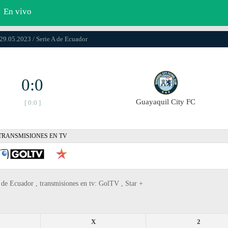
En vivo
 29.05.2023 / Serie A de Ecuador
0:0
Guayaquil City FC
[ 0:0 ]
TRANSMISIONES EN TV
 de Ecuador , transmisiones en tv: GolTV , Star +
X
2