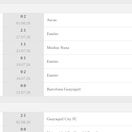
0:2
Aucas
01.08.26
2:1
Emelec
27.07.26
1:1
Mushuc Runa
23.07.26
6:1
Emelec
19.07.26
0:2
Emelec
16.07.26
0:0
Barcelona Guayaquil
12.07.26
2:1
Guayaquil City FC
02.08.26
0:0