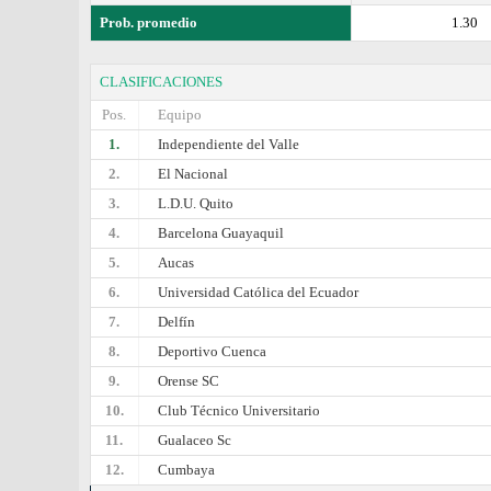
Prob. promedio
1.30
CLASIFICACIONES
Pos.
Equipo
1.
Independiente del Valle
2.
El Nacional
3.
L.D.U. Quito
4.
Barcelona Guayaquil
5.
Aucas
6.
Universidad Católica del Ecuador
7.
Delfín
8.
Deportivo Cuenca
9.
Orense SC
10.
Club Técnico Universitario
11.
Gualaceo Sc
12.
Cumbaya