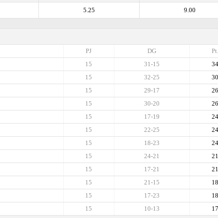
5.25
9.00
PJ
DG
Pt
15
31-15
3
15
32-25
3
15
29-17
2
15
30-20
2
15
17-19
2
15
22-25
2
15
18-23
2
15
24-21
2
15
17-21
2
15
21-15
1
15
17-23
1
15
10-13
1