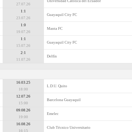
Universidad Católica del Ecuador
27.07.26
1:1
Guayaquil City FC
23.07.26
1:0
Manta FC
19.07.26
1:1
Guayaquil City FC
15.07.26
2:1
Delfín
11.07.26
16.03.25
L.D.U. Quito
18:00
12.07.26
Barcelona Guayaquil
15:00
09.08.26
Emelec
19:00
16.08.26
Club Técnico Universitario
16:15