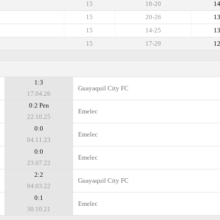
15
18-20
1
15
20-26
1
15
14-25
1
15
17-29
1
1:3
Guayaquil City FC
17.04.26
0:2 Pen
Emelec
22.10.25
0:0
Emelec
04.11.23
0:0
Emelec
23.07.22
2:2
Guayaquil City FC
04.03.22
0:1
Emelec
30.10.21