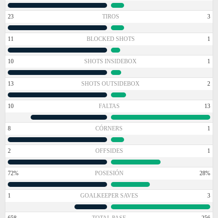
23
TIROS
3
11
BLOCKED SHOTS
1
10
SHOTS INSIDEBOX
1
13
SHOTS OUTSIDEBOX
2
10
FALTAS
13
8
CÓRNERS
1
2
OFFSIDES
1
72%
POSESIÓN
28%
1
GOALKEEPER SAVES
3
658
TOTAL PASE
256