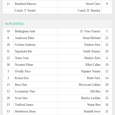
11
Rashford Marcus
Wood Chris
9
Coach: T. Tuchel
Coach: D. Bazeley
SUPLENTES:
10
Bellingham Jude
D. Vries Francis
3
8
Anderson Elliot
Woud Michael
22
18
Gordon Anthony
Paulsen Alex
12
31
Ngumoha Rio
Smith Tommy
26
22
Toney Ivan
Bindon Tyler
4
30
Nwaneri Ethan
Elliot Callan
24
3
O'reilly Nico
Pijnaker Nando
15
2
Konsa Ezri
Rufer Alex
14
15
Burn Dan
Mccowatt Callum
20
12
Livramento Tino
Old Ben
19
28
Scott Alex
Bayliss Lachlan
25
23
Trafford James
Waine Ben
18
13
Henderson Dean
Randall Jesse
21