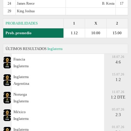
24
James Reece
B. Kosta
17
29
King Joshua
PROBABILIDADES
1
X
2
Prob. promedio
1.12
10.00
15.00
ÚLTIMOS RESULTADOS
Inglaterra
18.07.26
Francia
4:6
Inglaterra
15.07.26
Inglaterra
1:2
Argentina
11.07.26
Noruega
1:2 DTE
Inglaterra
05.07.26
México
2:3
Inglaterra
01.07.26
Inglaterra