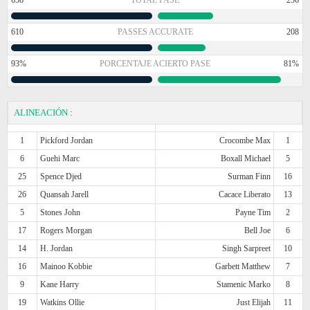
610
PASSES ACCURATE
208
93%
PORCENTAJE ACIERTO PASE
81%
ALINEACIÓN
:
1
Pickford Jordan
Crocombe Max
1
6
Guehi Marc
Boxall Michael
5
25
Spence Djed
Surman Finn
16
26
Quansah Jarell
Cacace Liberato
13
5
Stones John
Payne Tim
2
17
Rogers Morgan
Bell Joe
6
14
H. Jordan
Singh Sarpreet
10
16
Mainoo Kobbie
Garbett Matthew
7
9
Kane Harry
Stamenic Marko
8
19
Watkins Ollie
Just Elijah
11