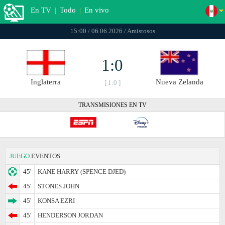
En TV
|
Todo
|
En vivo
15:00 / 06.06.2026 / Amistosos
1:0
Inglaterra
Nueva Zelanda
[ 1:0 ]
TRANSMISIONES EN TV
JUEGO
EVENTOS
45'
KANE HARRY (SPENCE DJED)
45'
STONES JOHN
45'
KONSA EZRI
45'
HENDERSON JORDAN