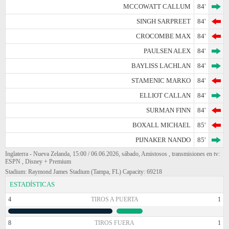
MCCOWATT CALLUM
84'
SINGH SARPREET
84'
CROCOMBE MAX
84'
PAULSEN ALEX
84'
BAYLISS LACHLAN
84'
STAMENIC MARKO
84'
ELLIOT CALLAN
84'
SURMAN FINN
84'
BOXALL MICHAEL
85'
PIJNAKER NANDO
85'
Inglaterra - Nueva Zelanda, 15:00 / 06.06.2026, sábado, Amistosos , transmisiones en tv:
ESPN , Disney + Premium
Stadium: Raymond James Stadium (Tampa, FL) Capacity: 69218
ESTADÍSTICAS
4
TIROS A PUERTA
1
8
TIROS FUERA
1