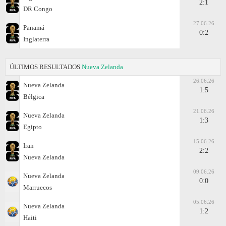
2:1
DR Congo
27.06.26
Panamá
0:2
Inglaterra
ÚLTIMOS RESULTADOS
Nueva Zelanda
26.06.26
Nueva Zelanda
1:5
Bélgica
21.06.26
Nueva Zelanda
1:3
Egipto
15.06.26
Iran
2:2
Nueva Zelanda
09.06.26
Nueva Zelanda
0:0
Marruecos
05.06.26
Nueva Zelanda
1:2
Haiti