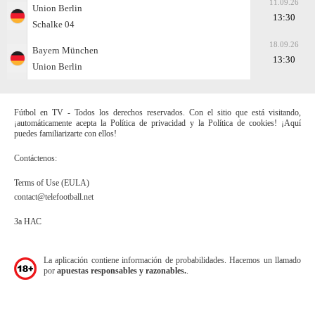
11.09.26
Union Berlin
13:30
Schalke 04
18.09.26
Bayern München
13:30
Union Berlin
Fútbol en TV - Todos los derechos reservados. Con el sitio que está visitando,
¡automáticamente acepta la Política de privacidad y la Política de cookies! ¡Aquí
puedes familiarizarte con ellos!
Contáctenos:
Terms of Use (EULA)
contact@telefootball.net
За НАС
La aplicación contiene información de probabilidades. Hacemos un llamado
por
apuestas responsables y razonables.
.