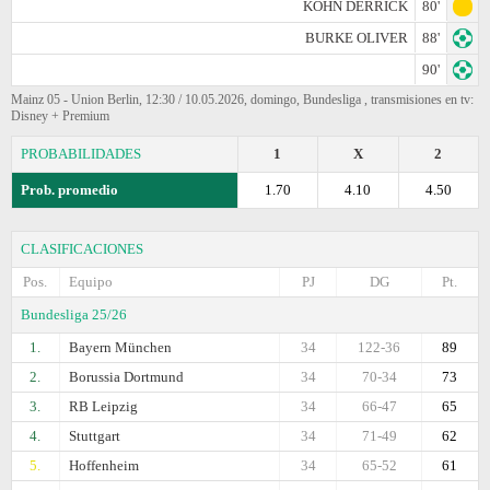
KOHN DERRICK
80'
BURKE OLIVER
88'
90'
Mainz 05 - Union Berlin, 12:30 / 10.05.2026, domingo, Bundesliga , transmisiones en tv:
Disney + Premium
PROBABILIDADES
1
X
2
Prob. promedio
1.70
4.10
4.50
CLASIFICACIONES
Pos.
Equipo
PJ
DG
Pt.
Bundesliga 25/26
1.
Bayern München
34
122-36
89
2.
Borussia Dortmund
34
70-34
73
3.
RB Leipzig
34
66-47
65
4.
Stuttgart
34
71-49
62
5.
Hoffenheim
34
65-52
61