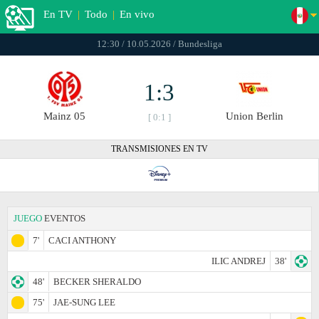
En TV
|
Todo
|
En vivo
12:30 / 10.05.2026 / Bundesliga
1:3
Mainz 05
Union Berlin
[ 0:1 ]
TRANSMISIONES EN TV
JUEGO
EVENTOS
7'
CACI ANTHONY
ILIC ANDREJ
38'
48'
BECKER SHERALDO
75'
JAE-SUNG LEE