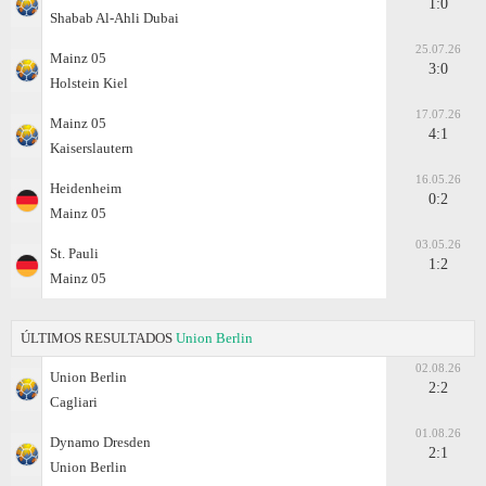
1:0
Shabab Al-Ahli Dubai
25.07.26
Mainz 05
3:0
Holstein Kiel
17.07.26
Mainz 05
4:1
Kaiserslautern
16.05.26
Heidenheim
0:2
Mainz 05
03.05.26
St. Pauli
1:2
Mainz 05
ÚLTIMOS RESULTADOS
Union Berlin
02.08.26
Union Berlin
2:2
Cagliari
01.08.26
Dynamo Dresden
2:1
Union Berlin