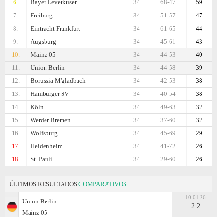
6.
Bayer Leverkusen
34
68-47
59
7.
Freiburg
34
51-57
47
8.
Eintracht Frankfurt
34
61-65
44
9.
Augsburg
34
45-61
43
10.
Mainz 05
34
44-53
40
11.
Union Berlin
34
44-58
39
12.
Borussia M'gladbach
34
42-53
38
13.
Hamburger SV
34
40-54
38
14.
Köln
34
49-63
32
15.
Werder Bremen
34
37-60
32
16.
Wolfsburg
34
45-69
29
17.
Heidenheim
34
41-72
26
18.
St. Pauli
34
29-60
26
ÚLTIMOS RESULTADOS
COMPARATIVOS
10.01.26
Union Berlin
2:2
Mainz 05