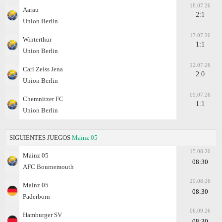
18.07.26
Aarau
2:1
Union Berlin
17.07.26
Winterthur
1:1
Union Berlin
12.07.26
Carl Zeiss Jena
2:0
Union Berlin
09.07.26
Chemnitzer FC
1:1
Union Berlin
SIGUIENTES JUEGOS
Mainz 05
15.08.26
Mainz 05
08:30
AFC Bournemouth
29.08.26
Mainz 05
08:30
Paderborn
06.09.26
Hamburger SV
08:30