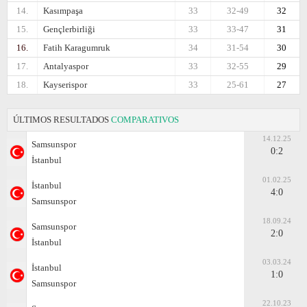
14.
Kasımpaşa
33
32-49
32
15.
Gençlerbirliği
33
33-47
31
16.
Fatih Karagumruk
34
31-54
30
17.
Antalyaspor
33
32-55
29
18.
Kayserispor
33
25-61
27
ÚLTIMOS RESULTADOS
COMPARATIVOS
14.12.25
Samsunspor
0:2
İstanbul
01.02.25
İstanbul
4:0
Samsunspor
18.09.24
Samsunspor
2:0
İstanbul
03.03.24
İstanbul
1:0
Samsunspor
22.10.23