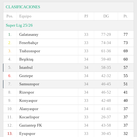
CLASIFICACIONES
Pos.
Equipo
PJ
DG
Pt.
Super Lig 25/26
1.
Galatasaray
33
77-29
77
2.
Fenerbahçe
33
74-34
73
3.
Trabzonspor
33
61-36
69
4.
Beşiktaş
34
59-40
60
5.
İstanbul
34
58-35
57
6.
Goztepe
34
42-32
55
7.
Samsunspor
34
46-45
51
8.
Rizespor
34
46-52
41
9.
Konyaspor
33
42-48
40
10.
Alanyaspor
34
41-41
37
11.
Kocaelispor
33
26-37
37
12.
Gaziantep FK
34
43-58
37
13.
Eyupspor
33
30-45
32