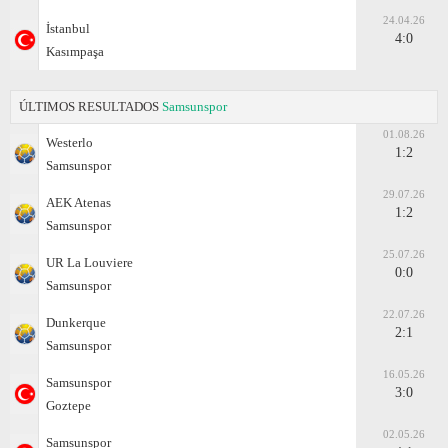
24.04.26
İstanbul
4:0
Kasımpaşa
ÚLTIMOS RESULTADOS
Samsunspor
01.08.26
Westerlo
1:2
Samsunspor
29.07.26
AEK Atenas
1:2
Samsunspor
25.07.26
UR La Louviere
0:0
Samsunspor
22.07.26
Dunkerque
2:1
Samsunspor
16.05.26
Samsunspor
3:0
Goztepe
02.05.26
Samsunspor