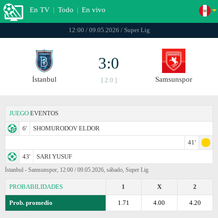
En TV
|
Todo
|
En vivo
12:00 / 09.05.2026 / Super Lig
3:0
İstanbul
Samsunspor
[ 2:0 ]
JUEGO
EVENTOS
6'
SHOMURODOV ELDOR
41'
43'
SARI YUSUF
İstanbul - Samsunspor, 12:00 / 09.05.2026, sábado, Super Lig
PROBABILIDADES
1
X
2
Prob. promedio
1.71
4.00
4.20