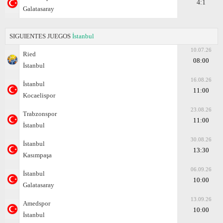
4:1
Galatasaray
SIGUIENTES JUEGOS
İstanbul
10.07.26
Ried
08:00
İstanbul
16.08.26
İstanbul
11:00
Kocaelispor
23.08.26
Trabzonspor
11:00
İstanbul
30.08.26
İstanbul
13:30
Kasımpaşa
06.09.26
İstanbul
10:00
Galatasaray
13.09.26
Amedspor
10:00
İstanbul