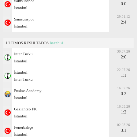
Samsunspor
0:0
İstanbul
29.01.12
Samsunspor
2:4
İstanbul
ÚLTIMOS RESULTADOS
İstanbul
30.07.26
Inter Turku
2:0
İstanbul
22.07.26
İstanbul
1:1
Inter Turku
16.07.26
Puskas Academy
0:2
İstanbul
16.05.26
Gaziantep FK
1:2
İstanbul
02.05.26
Fenerbahçe
3:1
İstanbul