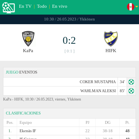
En TV
|
Todo
|
En vivo
10:30 / 26.05.2023 / Ykkönen
0:2
KaPa
HIFK
[ 0:1 ]
JUEGO
EVENTOS
COKER MUSTAPHA
34'
WAHLMAN ALEKSI
85'
KaPa - HIFK, 10:30 / 26.05.2023, viernes, Ykkönen
CLASIFICACIONES
Pos.
Equipo
PJ
DG
Pt.
1.
Ekenäs IF
22
38-18
48