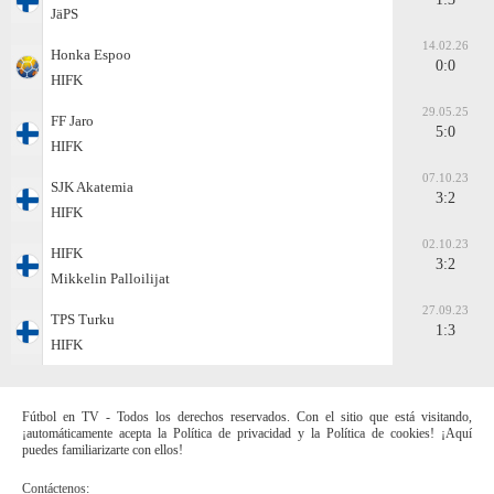
JäPS
14.02.26
Honka Espoo
0:0
HIFK
29.05.25
FF Jaro
5:0
HIFK
07.10.23
SJK Akatemia
3:2
HIFK
02.10.23
HIFK
3:2
Mikkelin Palloilijat
27.09.23
TPS Turku
1:3
HIFK
Fútbol en TV - Todos los derechos reservados. Con el sitio que está visitando,
¡automáticamente acepta la Política de privacidad y la Política de cookies! ¡Aquí
puedes familiarizarte con ellos!
Contáctenos: