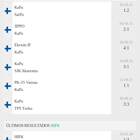
18.10.25
KaPa
1:2
SalPa
04.10.25
JIPPO
2:1
KaPa
26.09.25
Ekenäs IF
4:1
KaPa
19.09.25
KaPa
3:1
SJK Akatemia
12.09.25
PK-35 Vantaa
1:1
KaPa
30.08.25
KaPa
3:3
TPS Turku
ÚLTIMOS RESULTADOS
HIFK
13.05.26
HIFK
1:3