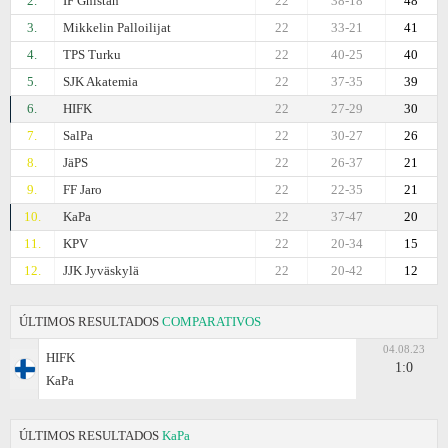
2.
IF Gnistan
22
38-18
48
3.
Mikkelin Palloilijat
22
33-21
41
4.
TPS Turku
22
40-25
40
5.
SJK Akatemia
22
37-35
39
6.
HIFK
22
27-29
30
7.
SalPa
22
30-27
26
8.
JäPS
22
26-37
21
9.
FF Jaro
22
22-35
21
10.
KaPa
22
37-47
20
11.
KPV
22
20-34
15
12.
JJK Jyväskylä
22
20-42
12
ÚLTIMOS RESULTADOS
COMPARATIVOS
04.08.23
HIFK
1:0
KaPa
ÚLTIMOS RESULTADOS
KaPa