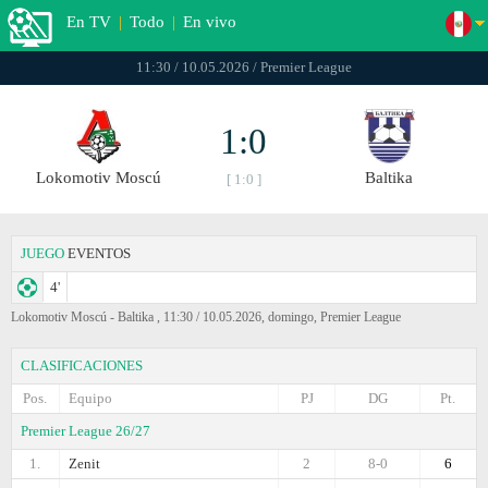
En TV
|
Todo
|
En vivo
11:30 / 10.05.2026 / Premier League
1:0
Lokomotiv Moscú
Baltika
[ 1:0 ]
JUEGO
EVENTOS
4'
Lokomotiv Moscú - Baltika , 11:30 / 10.05.2026, domingo, Premier League
CLASIFICACIONES
Pos.
Equipo
PJ
DG
Pt.
Premier League 26/27
1.
Zenit
2
8-0
6