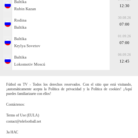
Baltika
12:30
Rubin Kazan
30.08.26
Rodina
07:00
Baltika
01.09.26
Baltika
07:00
Krylya Sovetov
06.09.26
Baltika
12:45
Lokomotiv Moscú
Fútbol en TV - Todos los derechos reservados. Con el sitio que está visitando,
¡automáticamente acepta la Política de privacidad y la Política de cookies! ¡Aquí
puedes familiarizarte con ellos!
Contáctenos:
Terms of Use (EULA)
contact@telefootball.net
За НАС