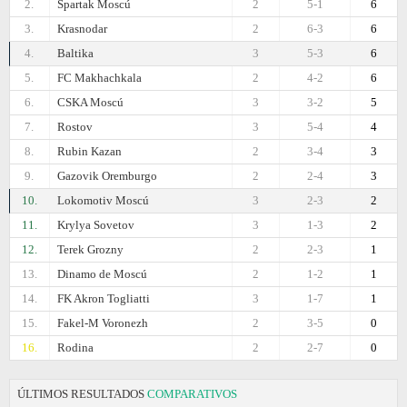
2.
Spartak Moscú
2
5-1
6
3.
Krasnodar
2
6-3
6
4.
Baltika
3
5-3
6
5.
FC Makhachkala
2
4-2
6
6.
CSKA Moscú
3
3-2
5
7.
Rostov
3
5-4
4
8.
Rubin Kazan
2
3-4
3
9.
Gazovik Oremburgo
2
2-4
3
10.
Lokomotiv Moscú
3
2-3
2
11.
Krylya Sovetov
3
1-3
2
12.
Terek Grozny
2
2-3
1
13.
Dinamo de Moscú
2
1-2
1
14.
FK Akron Togliatti
3
1-7
1
15.
Fakel-M Voronezh
2
3-5
0
16.
Rodina
2
2-7
0
ÚLTIMOS RESULTADOS
COMPARATIVOS