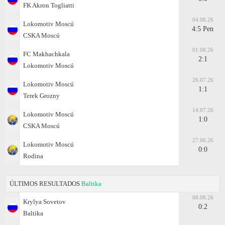
FK Akron Togliatti
04.08.26
Lokomotiv Moscú
4:5 Pen
CSKA Moscú
01.08.26
FC Makhachkala
2:1
Lokomotiv Moscú
26.07.26
Lokomotiv Moscú
1:1
Terek Grozny
14.07.26
Lokomotiv Moscú
1:0
CSKA Moscú
27.06.26
Lokomotiv Moscú
0:0
Rodina
ÚLTIMOS RESULTADOS
Baltika
08.08.26
Krylya Sovetov
0:2
Baltika