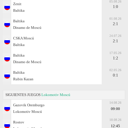
05.08.26
Zenit
1:0
Baltika
01.08.26
Baltika
2:1
Dinamo de Moscú
24.07.26
CSKA Moscú
2:1
Baltika
17.05.26
Baltika
1:2
Dinamo de Moscú
02.05.26
Baltika
0:1
Rubin Kazan
SIGUIENTES JUEGOS
Lokomotiv Moscú
14.08.26
Gazovik Oremburgo
09:00
Lokomotiv Moscú
18.08.26
Rostov
12:45