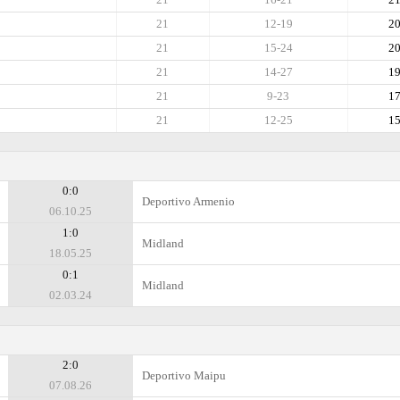
21
12-19
2
21
15-24
2
21
14-27
1
21
9-23
1
21
12-25
1
0:0
Deportivo Armenio
06.10.25
1:0
Midland
18.05.25
0:1
Midland
02.03.24
2:0
Deportivo Maipu
07.08.26