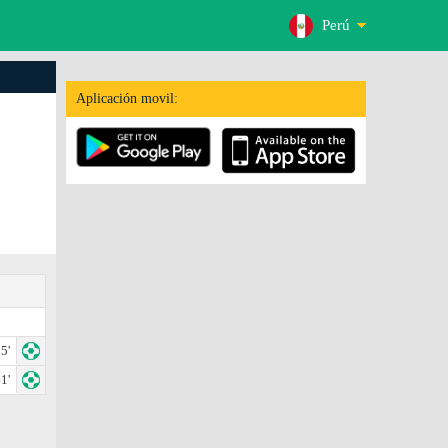
Perú
Aplicación movil:
5'
1'