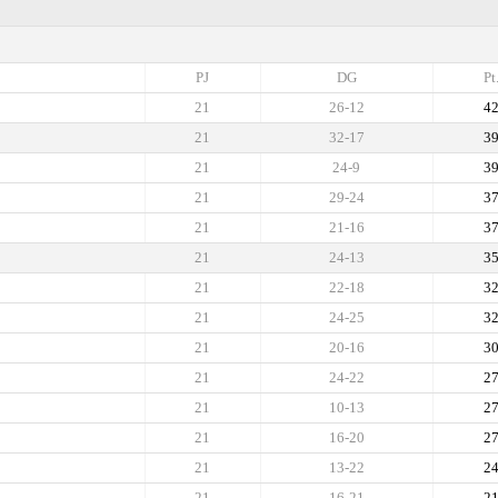
PJ
DG
Pt
21
26-12
4
21
32-17
3
21
24-9
3
21
29-24
3
21
21-16
3
21
24-13
3
21
22-18
3
21
24-25
3
21
20-16
3
21
24-22
2
21
10-13
2
21
16-20
2
21
13-22
2
21
16-21
2