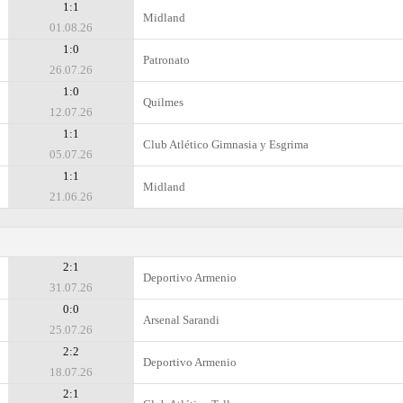
1:1
Midland
01.08.26
1:0
Patronato
26.07.26
1:0
Quilmes
12.07.26
1:1
Club Atlético Gimnasia y Esgrima
05.07.26
1:1
Midland
21.06.26
2:1
Deportivo Armenio
31.07.26
0:0
Arsenal Sarandi
25.07.26
2:2
Deportivo Armenio
18.07.26
2:1