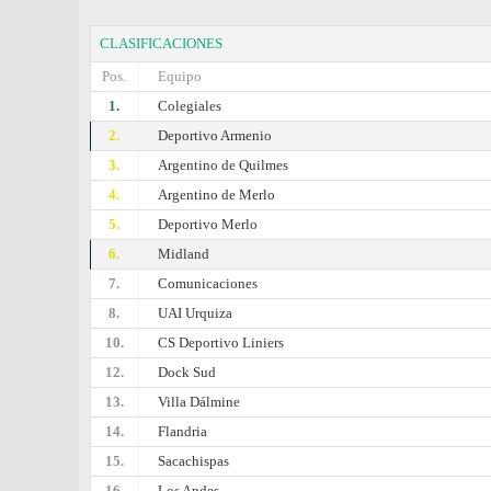
CLASIFICACIONES
Pos.
Equipo
1.
Colegiales
2.
Deportivo Armenio
3.
Argentino de Quilmes
4.
Argentino de Merlo
5.
Deportivo Merlo
6.
Midland
7.
Comunicaciones
8.
UAI Urquiza
10.
CS Deportivo Liniers
12.
Dock Sud
13.
Villa Dálmine
14.
Flandria
15.
Sacachispas
16.
Los Andes