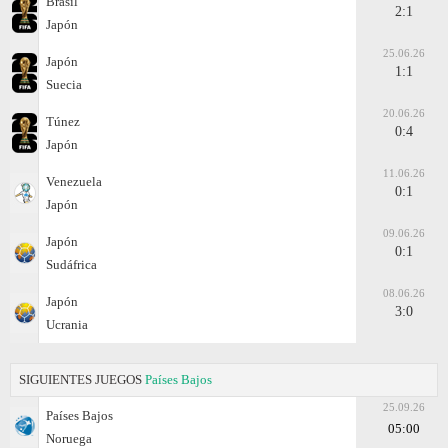
Brasil
2:1
Japón
25.06.26
Japón
1:1
Suecia
20.06.26
Túnez
0:4
Japón
11.06.26
Venezuela
0:1
Japón
09.06.26
Japón
0:1
Sudáfrica
08.06.26
Japón
3:0
Ucrania
SIGUIENTES JUEGOS
Países Bajos
25.09.26
Países Bajos
05:00
Noruega