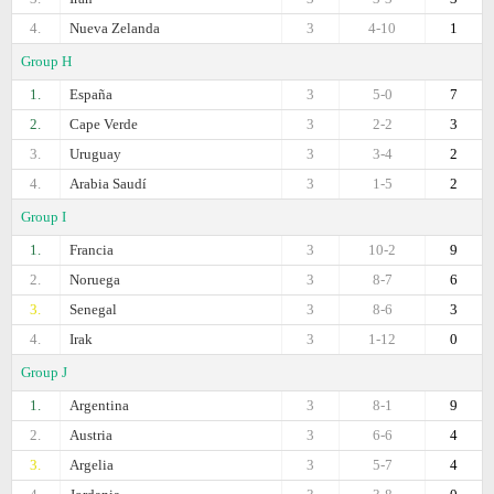
4.
Nueva Zelanda
3
4-10
1
Group H
1.
España
3
5-0
7
2.
Cape Verde
3
2-2
3
3.
Uruguay
3
3-4
2
4.
Arabia Saudí
3
1-5
2
Group I
1.
Francia
3
10-2
9
2.
Noruega
3
8-7
6
3.
Senegal
3
8-6
3
4.
Irak
3
1-12
0
Group J
1.
Argentina
3
8-1
9
2.
Austria
3
6-6
4
3.
Argelia
3
5-7
4