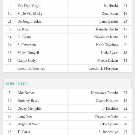
4
Van Dijk Virgil
Ito Hiroki
21
15
V. De Ven Micky
Doan Ritsu
10
21
De Jong Frenkie
Sano Kaishu
24
8
G. Ryan
Kamada Daichi
15
14
R. Tijjani
Nakamura Keito
13
24
S. Crysencio
Kubo Takefusa
8
18
Malen Donyell
Ueda Ayase
18
11
Gakpo Cody
Maeda Daizen
11
Coach: R. Koeman
Coach: H. Moriyasu
SUPLENTES:
5
Ake Nathan
Hayakawa Tomoki
23
19
Brobbey Brian
Osako Keisuke
12
10
Depay Memphis
T. Takehiro
22
17
Lang Noa
Nagatomo Yuto
5
9
Weghorst Wout
Seko Ayumu
20
16
Til Guus
S. Junnosuke
25