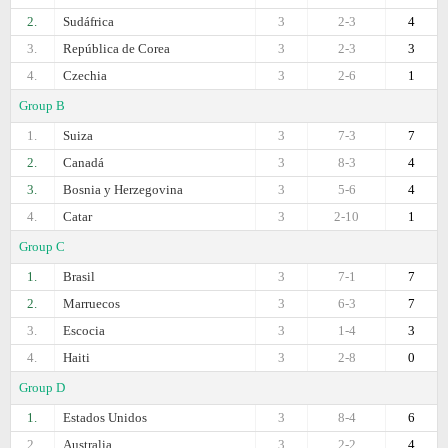
2.
Sudáfrica
3
2-3
4
3.
República de Corea
3
2-3
3
4.
Czechia
3
2-6
1
Group B
1.
Suiza
3
7-3
7
2.
Canadá
3
8-3
4
3.
Bosnia y Herzegovina
3
5-6
4
4.
Catar
3
2-10
1
Group C
1.
Brasil
3
7-1
7
2.
Marruecos
3
6-3
7
3.
Escocia
3
1-4
3
4.
Haiti
3
2-8
0
Group D
1.
Estados Unidos
3
8-4
6
2.
Australia
3
2-2
4