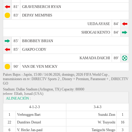
81'
GRAVENBERCH RYAN
83'
DEPAY MEMPHIS
UEDA AYASE
84'
SHIOGAI KENTO
84'
85'
BROBBEY BRIAN
85'
GAKPO CODY
KAMADA DAICHI
89'
90'
VAN DE VEN MICKY
Países Bajos - Japón, 15:00 / 14.06.2026, domingo, 2026 FIFA World Cup ,
transmisiones en tv: DIRECTV Sports 2 , Disney + Premium, Paramount + , DIRECTTV
GO
Stadium: Dallas Stadium (Arlington, TX) Capacity: 80000
referee: Elfath, Ismail (USA)
ALINEACIÓN
:
4-1-2-3
3-4-3
1
Verbruggen Bart
Suzuki Zion
1
22
Dumfries Denzel
W. Tsuyoshi
16
6
V. Hecke Jan-paul
Taniguchi Shogo
3