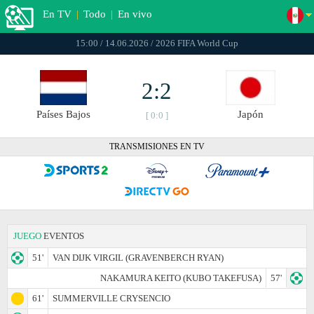
En TV
|
Todo
|
En vivo
15:00 / 14.06.2026 / 2026 FIFA World Cup
2:2
Países Bajos
Japón
[ 0:0 ]
TRANSMISIONES EN TV
JUEGO
EVENTOS
51'
VAN DIJK VIRGIL (GRAVENBERCH RYAN)
NAKAMURA KEITO (KUBO TAKEFUSA)
57'
61'
SUMMERVILLE CRYSENCIO