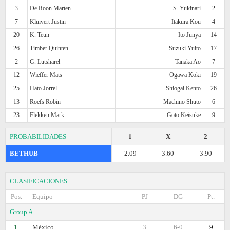
3
De Roon Marten
S. Yukinari
2
7
Kluivert Justin
Itakura Kou
4
20
K. Teun
Ito Junya
14
26
Timber Quinten
Suzuki Yuito
17
2
G. Lutsharel
Tanaka Ao
7
12
Wieffer Mats
Ogawa Koki
19
25
Hato Jorrel
Shiogai Kento
26
13
Roefs Robin
Machino Shuto
6
23
Flekken Mark
Goto Keisuke
9
PROBABILIDADES
1
X
2
BETHUB
2.09
3.60
3.90
CLASIFICACIONES
Pos.
Equipo
PJ
DG
Pt.
Group A
1.
México
3
6-0
9