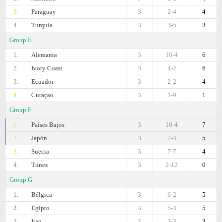
3.
Paraguay
3
2-4
4
4.
Turquía
3
3-5
3
Group E
1.
Alemania
3
10-4
6
2.
Ivory Coast
3
4-2
6
3.
Ecuador
3
2-2
4
4.
Curaçao
3
1-9
1
Group F
1.
Países Bajos
3
10-4
7
2.
Japón
3
7-3
5
3.
Suecia
3
7-7
4
4.
Túnez
3
2-12
0
Group G
1.
Bélgica
3
6-2
5
2.
Egipto
3
5-3
5
3.
Iran
3
3-3
3