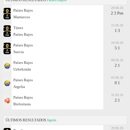
29.06.26
Países Bajos
2:3 Pen
Marruecos
25.06.26
Túnez
1:3
Países Bajos
20.06.26
Países Bajos
5:1
Suecia
08.06.26
Países Bajos
2:1
Uzbekistán
03.06.26
Países Bajos
0:1
Argelia
31.03.26
Países Bajos
2:1
Bielorrusia
ÚLTIMOS RESULTADOS
Japón
29.06.26