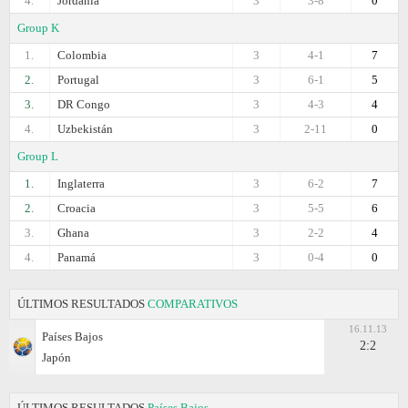
4.
Jordania
3
3-8
0
Group K
1.
Colombia
3
4-1
7
2.
Portugal
3
6-1
5
3.
DR Congo
3
4-3
4
4.
Uzbekistán
3
2-11
0
Group L
1.
Inglaterra
3
6-2
7
2.
Croacia
3
5-5
6
3.
Ghana
3
2-2
4
4.
Panamá
3
0-4
0
ÚLTIMOS RESULTADOS
COMPARATIVOS
16.11.13
Países Bajos
2:2
Japón
ÚLTIMOS RESULTADOS
Países Bajos