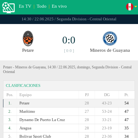
En TV
|
Todo
|
En vivo
14:30 / 22.06.2025 / Segunda Division - Central Oriental
0:0
Petare
Mineros de Guayana
[ 0:0 ]
Petare - Mineros de Guayana, 14:30 / 22.06.2025, domingo, Segunda Division - Central
Oriental
CLASIFICACIONES
Pos.
Equipo
PJ
DG
Pt.
1.
Petare
28
43-23
54
2.
Marítimo
27
53-24
47
3.
Dynamo De Puerto La Cruz
28
33-21
47
4.
Aragua
28
23-19
35
5.
Bolivar Sport Club
28
23-36
34