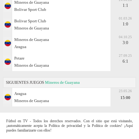
Mineros de Guayana
1:1
Bolivar Sport Club
01.03.26
Bolivar Sport Club
1:0
Mineros de Guayana
04.10.25
Mineros de Guayana
3:0
Aragua
27.09.25
Petare
6:1
Mineros de Guayana
SIGUIENTES JUEGOS
Mineros de Guayana
23.05.26
Aragua
15:00
Mineros de Guayana
Fútbol en TV - Todos los derechos reservados. Con el sitio que está visitando,
¡automáticamente acepta la Política de privacidad y la Política de cookies! ¡Aquí
puedes familiarizarte con ellos!