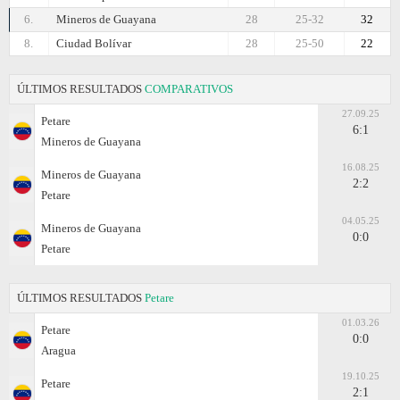
6.
Mineros de Guayana
28
25-32
32
8.
Ciudad Bolívar
28
25-50
22
ÚLTIMOS RESULTADOS
COMPARATIVOS
27.09.25
Petare
6:1
Mineros de Guayana
16.08.25
Mineros de Guayana
2:2
Petare
04.05.25
Mineros de Guayana
0:0
Petare
ÚLTIMOS RESULTADOS
Petare
01.03.26
Petare
0:0
Aragua
19.10.25
Petare
2:1