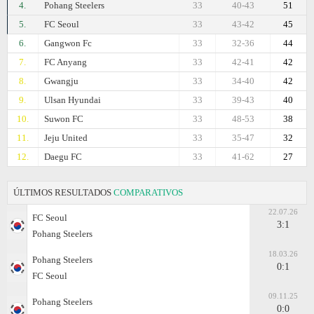
4.
Pohang Steelers
33
40-43
51
5.
FC Seoul
33
43-42
45
6.
Gangwon Fc
33
32-36
44
7.
FC Anyang
33
42-41
42
8.
Gwangju
33
34-40
42
9.
Ulsan Hyundai
33
39-43
40
10.
Suwon FC
33
48-53
38
11.
Jeju United
33
35-47
32
12.
Daegu FC
33
41-62
27
ÚLTIMOS RESULTADOS
COMPARATIVOS
22.07.26
FC Seoul
3:1
Pohang Steelers
18.03.26
Pohang Steelers
0:1
FC Seoul
09.11.25
Pohang Steelers
0:0