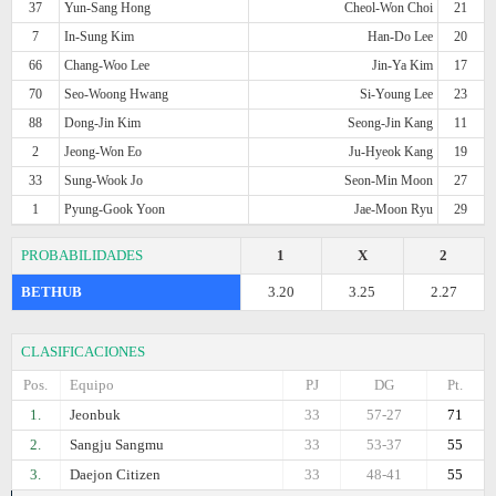
37
Yun-Sang Hong
Cheol-Won Choi
21
7
In-Sung Kim
Han-Do Lee
20
66
Chang-Woo Lee
Jin-Ya Kim
17
70
Seo-Woong Hwang
Si-Young Lee
23
88
Dong-Jin Kim
Seong-Jin Kang
11
2
Jeong-Won Eo
Ju-Hyeok Kang
19
33
Sung-Wook Jo
Seon-Min Moon
27
1
Pyung-Gook Yoon
Jae-Moon Ryu
29
PROBABILIDADES
1
X
2
BETHUB
3.20
3.25
2.27
CLASIFICACIONES
Pos.
Equipo
PJ
DG
Pt.
1.
Jeonbuk
33
57-27
71
2.
Sangju Sangmu
33
53-37
55
3.
Daejon Citizen
33
48-41
55