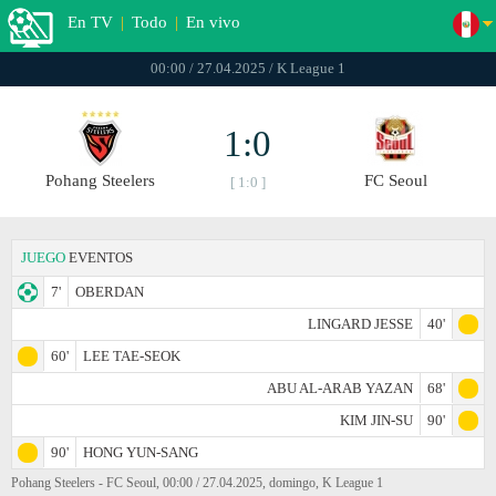
En TV
|
Todo
|
En vivo
00:00 / 27.04.2025 / K League 1
1:0
Pohang Steelers
FC Seoul
[ 1:0 ]
JUEGO
EVENTOS
7'
OBERDAN
LINGARD JESSE
40'
60'
LEE TAE-SEOK
ABU AL-ARAB YAZAN
68'
KIM JIN-SU
90'
90'
HONG YUN-SANG
Pohang Steelers - FC Seoul, 00:00 / 27.04.2025, domingo, K League 1