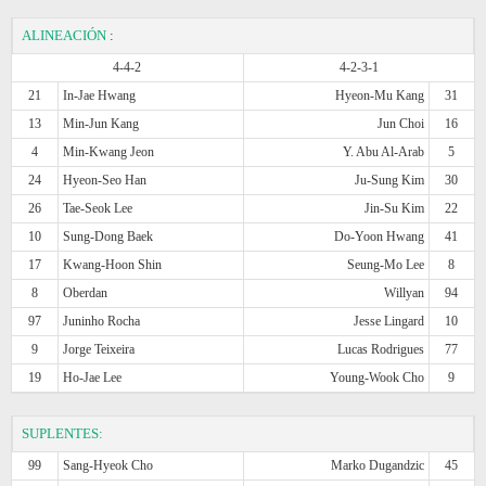
ALINEACIÓN
:
4-4-2
4-2-3-1
21
In-Jae Hwang
Hyeon-Mu Kang
31
13
Min-Jun Kang
Jun Choi
16
4
Min-Kwang Jeon
Y. Abu Al-Arab
5
24
Hyeon-Seo Han
Ju-Sung Kim
30
26
Tae-Seok Lee
Jin-Su Kim
22
10
Sung-Dong Baek
Do-Yoon Hwang
41
17
Kwang-Hoon Shin
Seung-Mo Lee
8
8
Oberdan
Willyan
94
97
Juninho Rocha
Jesse Lingard
10
9
Jorge Teixeira
Lucas Rodrigues
77
19
Ho-Jae Lee
Young-Wook Cho
9
SUPLENTES:
99
Sang-Hyeok Cho
Marko Dugandzic
45