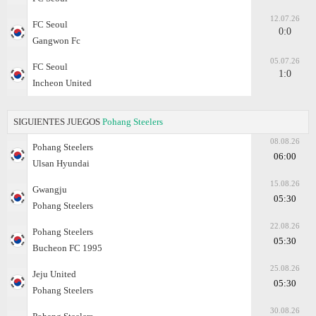
12.07.26
FC Seoul
0:0
Gangwon Fc
05.07.26
FC Seoul
1:0
Incheon United
SIGUIENTES JUEGOS
Pohang Steelers
08.08.26
Pohang Steelers
06:00
Ulsan Hyundai
15.08.26
Gwangju
05:30
Pohang Steelers
22.08.26
Pohang Steelers
05:30
Bucheon FC 1995
25.08.26
Jeju United
05:30
Pohang Steelers
30.08.26