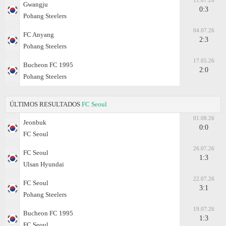
11.07.26
Gwangju
0:3
Pohang Steelers
04.07.26
FC Anyang
2:3
Pohang Steelers
17.05.26
Bucheon FC 1995
2:0
Pohang Steelers
ÚLTIMOS RESULTADOS
FC Seoul
01.08.26
Jeonbuk
0:0
FC Seoul
26.07.26
FC Seoul
1:3
Ulsan Hyundai
22.07.26
FC Seoul
3:1
Pohang Steelers
19.07.26
Bucheon FC 1995
1:3
FC Seoul