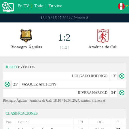
En TV
|
Todo
|
En vivo
18:10 / 16.07.2024 / Primera A
1:2
Rionegro Águilas
América de Cali
[ 1:2 ]
JUEGO
EVENTOS
HOLGADO RODRIGO
13'
25'
VASQUEZ ANTHONY
RIVERA HAROLD
34'
Rionegro Águilas - América de Cali, 18:10 / 16.07.2024, martes, Primera A
CLASIFICACIONES
Pos.
Equipo
PJ
DG
Pt.