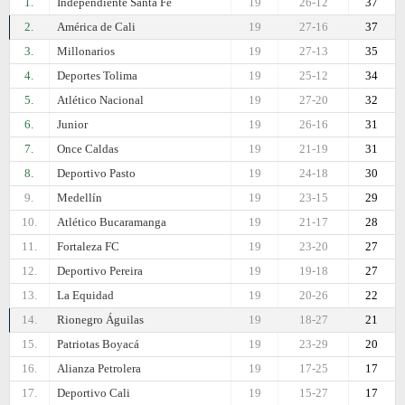
1.
Independiente Santa Fe
19
26-12
37
2.
América de Cali
19
27-16
37
3.
Millonarios
19
27-13
35
4.
Deportes Tolima
19
25-12
34
5.
Atlético Nacional
19
27-20
32
6.
Junior
19
26-16
31
7.
Once Caldas
19
21-19
31
8.
Deportivo Pasto
19
24-18
30
9.
Medellín
19
23-15
29
10.
Atlético Bucaramanga
19
21-17
28
11.
Fortaleza FC
19
23-20
27
12.
Deportivo Pereira
19
19-18
27
13.
La Equidad
19
20-26
22
14.
Rionegro Águilas
19
18-27
21
15.
Patriotas Boyacá
19
23-29
20
16.
Alianza Petrolera
19
17-25
17
17.
Deportivo Cali
19
15-27
17