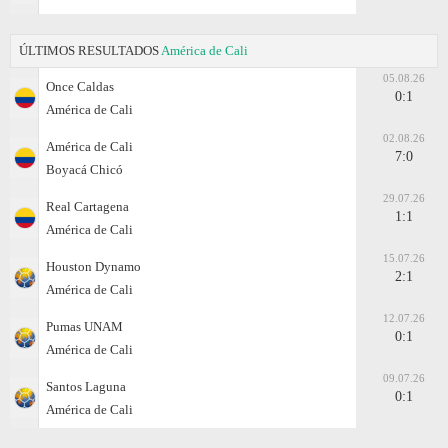
ÚLTIMOS RESULTADOS
América de Cali
05.08.26
Once Caldas
0:1
América de Cali
02.08.26
América de Cali
7:0
Boyacá Chicó
29.07.26
Real Cartagena
1:1
América de Cali
15.07.26
Houston Dynamo
2:1
América de Cali
12.07.26
Pumas UNAM
0:1
América de Cali
09.07.26
Santos Laguna
0:1
América de Cali