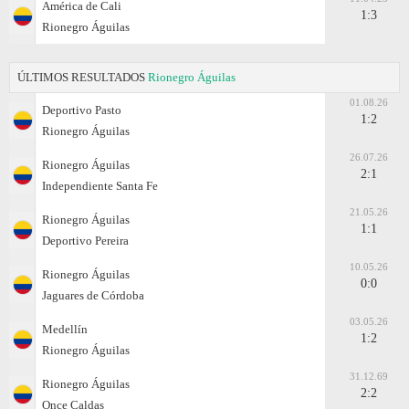
América de Cali
1:3
Rionegro Águilas
ÚLTIMOS RESULTADOS
Rionegro Águilas
01.08.26
Deportivo Pasto
1:2
Rionegro Águilas
26.07.26
Rionegro Águilas
2:1
Independiente Santa Fe
21.05.26
Rionegro Águilas
1:1
Deportivo Pereira
10.05.26
Rionegro Águilas
0:0
Jaguares de Córdoba
03.05.26
Medellín
1:2
Rionegro Águilas
31.12.69
Rionegro Águilas
2:2
Once Caldas