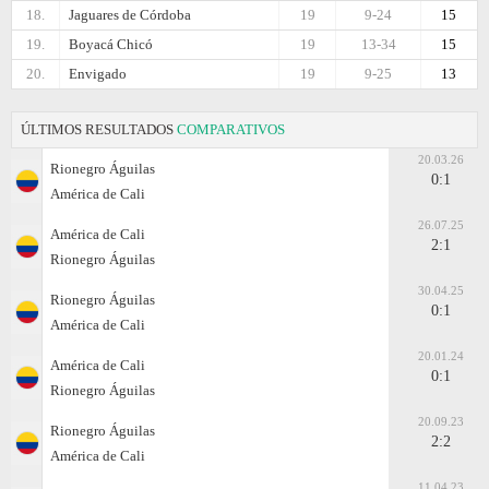
18.
Jaguares de Córdoba
19
9-24
15
19.
Boyacá Chicó
19
13-34
15
20.
Envigado
19
9-25
13
ÚLTIMOS RESULTADOS
COMPARATIVOS
20.03.26
Rionegro Águilas
0:1
América de Cali
26.07.25
América de Cali
2:1
Rionegro Águilas
30.04.25
Rionegro Águilas
0:1
América de Cali
20.01.24
América de Cali
0:1
Rionegro Águilas
20.09.23
Rionegro Águilas
2:2
América de Cali
11.04.23