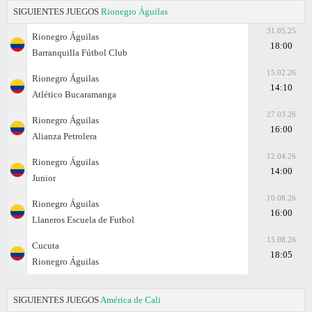
SIGUIENTES JUEGOS
Rionegro Águilas
31.05.25
Rionegro Águilas
18:00
Barranquilla Fútbol Club
15.02.26
Rionegro Águilas
14:10
Atlético Bucaramanga
27.03.26
Rionegro Águilas
16:00
Alianza Petrolera
12.04.26
Rionegro Águilas
14:00
Junior
10.08.26
Rionegro Águilas
16:00
Llaneros Escuela de Futbol
15.08.26
Cucuta
18:05
Rionegro Águilas
SIGUIENTES JUEGOS
América de Cali