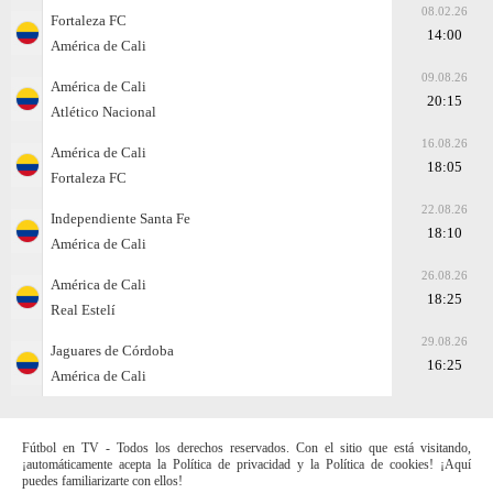
08.02.26
Fortaleza FC
14:00
América de Cali
09.08.26
América de Cali
20:15
Atlético Nacional
16.08.26
América de Cali
18:05
Fortaleza FC
22.08.26
Independiente Santa Fe
18:10
América de Cali
26.08.26
América de Cali
18:25
Real Estelí
29.08.26
Jaguares de Córdoba
16:25
América de Cali
Fútbol en TV - Todos los derechos reservados. Con el sitio que está visitando,
¡automáticamente acepta la Política de privacidad y la Política de cookies! ¡Aquí
puedes familiarizarte con ellos!