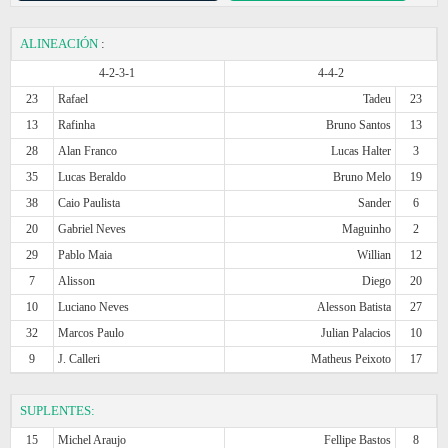
ALINEACIÓN
:
4-2-3-1
4-4-2
23
Rafael
Tadeu
23
13
Rafinha
Bruno Santos
13
28
Alan Franco
Lucas Halter
3
35
Lucas Beraldo
Bruno Melo
19
38
Caio Paulista
Sander
6
20
Gabriel Neves
Maguinho
2
29
Pablo Maia
Willian
12
7
Alisson
Diego
20
10
Luciano Neves
Alesson Batista
27
32
Marcos Paulo
Julian Palacios
10
9
J. Calleri
Matheus Peixoto
17
SUPLENTES:
15
Michel Araujo
Fellipe Bastos
8