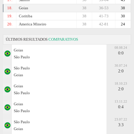
18.
Goias
38
36-53
38
19.
Coritiba
38
41-73
30
20.
Amеrica Mineiro
38
42-81
24
ÚLTIMOS RESULTADOS
COMPARATIVOS
08.08.24
Goias
0:0
São Paulo
30.07.24
São Paulo
2:0
Goias
18.10.23
Goias
2:0
São Paulo
13.11.22
Goias
0:4
São Paulo
23.07.22
São Paulo
3:3
Goias