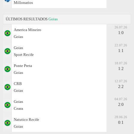
Millonarios
ÚLTIMOS RESULTADOS
Goias
26.07.26
Amеrica Mineiro
1:0
Goias
22.07.26
Goias
1:1
Sport Recife
18.07.26
Ponte Preta
1:2
Goias
12.07.26
CRB
2:2
Goias
04.07.26
Goias
2:0
Ceara
28.06.26
Natutico Recife
0:1
Goias