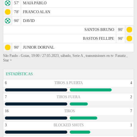
57'
MAIA PABLO
78'
FRANCO ALAN
90'
DAVID
SANTOS BRUNO
90'
BASTOS FELLIPE
90'
90'
JUNIOR DORIVAL
São Paulo - Goias, 19:00 / 27.05.2023, sábado, Serie A , transmisiones en tv: Fanatiz ,
Star +
ESTADÍSTICAS
6
TIROS A PUERTA
4
7
TIROS FUERA
2
16
TIROS
7
3
BLOCKED SHOTS
1