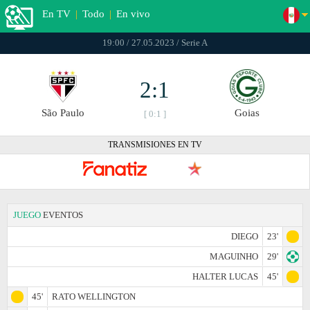
En TV
|
Todo
|
En vivo
19:00 / 27.05.2023 / Serie A
2:1
São Paulo
Goias
[ 0:1 ]
TRANSMISIONES EN TV
JUEGO
EVENTOS
DIEGO
23'
MAGUINHO
29'
HALTER LUCAS
45'
45'
RATO WELLINGTON