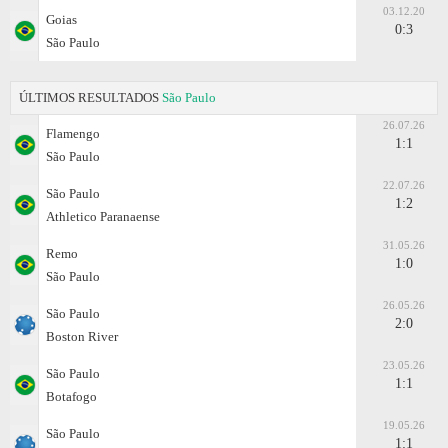
03.12.20
Goias
0:3
São Paulo
ÚLTIMOS RESULTADOS
São Paulo
26.07.26
Flamengo
1:1
São Paulo
22.07.26
São Paulo
1:2
Athletico Paranaense
31.05.26
Remo
1:0
São Paulo
26.05.26
São Paulo
2:0
Boston River
23.05.26
São Paulo
1:1
Botafogo
19.05.26
São Paulo
1:1