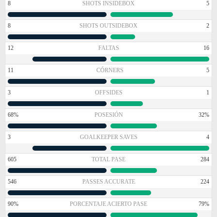
8
SHOTS INSIDEBOX
5
8
SHOTS OUTSIDEBOX
2
12
FALTAS
16
11
CÓRNERS
5
3
OFFSIDES
1
68%
POSESIÓN
32%
3
GOALKEEPER SAVES
4
605
TOTAL PASE
284
546
PASSES ACCURATE
224
90%
PORCENTAJE ACIERTO PASE
79%