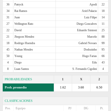
36
Patryck
Apodi
22
34
Rai Ramos
Ariel Palacio
18
31
Juan
Luiz Filipe
14
27
Wellington Rato
Diego Goncalves
11
22
David
Eduardo Simioni
25
21
Jhegson Mendez
Marcelo
88
18
Rodrigo Huendra
Gabriel Novaes
99
45
Nathan Mendes
Dodozinho
95
50
Young
Hugo Farias
66
4
Diego
Edu
43
8
Luan Santos
S. Fernando Cigolini
4
PROBABILIDADES
1
X
2
Prob. promedio
1.62
3.60
6.50
CLASIFICACIONES
Pos.
Equipo
PJ
DG
Pt.