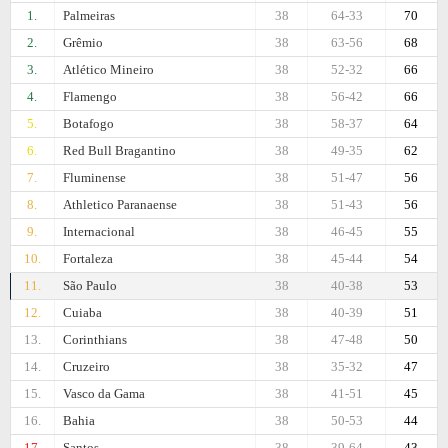
1.
Palmeiras
38
64-33
70
2.
Grêmio
38
63-56
68
3.
Atlético Mineiro
38
52-32
66
4.
Flamengo
38
56-42
66
5.
Botafogo
38
58-37
64
6.
Red Bull Bragantino
38
49-35
62
7.
Fluminense
38
51-47
56
8.
Athletico Paranaense
38
51-43
56
9.
Internacional
38
46-45
55
10.
Fortaleza
38
45-44
54
11.
São Paulo
38
40-38
53
12.
Cuiaba
38
40-39
51
13.
Corinthians
38
47-48
50
14.
Cruzeiro
38
35-32
47
15.
Vasco da Gama
38
41-51
45
16.
Bahia
38
50-53
44
17.
Santos
38
39-64
43