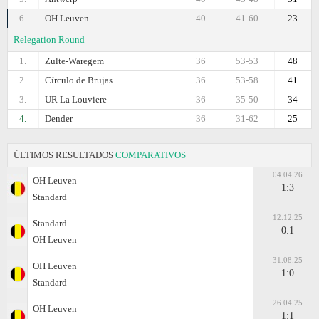
6.
OH Leuven
40
41-60
23
Relegation Round
1.
Zulte-Waregem
36
53-53
48
2.
Círculo de Brujas
36
53-58
41
3.
UR La Louviere
36
35-50
34
4.
Dender
36
31-62
25
ÚLTIMOS RESULTADOS
COMPARATIVOS
04.04.26
OH Leuven
1:3
Standard
12.12.25
Standard
0:1
OH Leuven
31.08.25
OH Leuven
1:0
Standard
26.04.25
OH Leuven
1:1