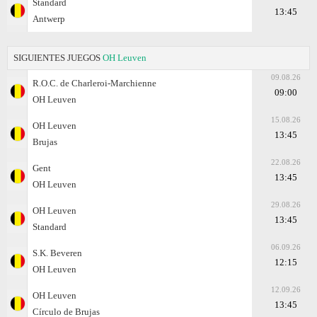
Standard
13:45
Antwerp
SIGUIENTES JUEGOS
OH Leuven
09.08.26
R.O.C. de Charleroi-Marchienne
09:00
OH Leuven
15.08.26
OH Leuven
13:45
Brujas
22.08.26
Gent
13:45
OH Leuven
29.08.26
OH Leuven
13:45
Standard
06.09.26
S.K. Beveren
12:15
OH Leuven
12.09.26
OH Leuven
13:45
Círculo de Brujas