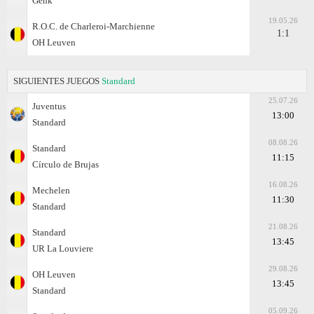
Genk
19.05.26
R.O.C. de Charleroi-Marchienne
1:1
OH Leuven
SIGUIENTES JUEGOS
Standard
25.07.26
Juventus
13:00
Standard
08.08.26
Standard
11:15
Círculo de Brujas
16.08.26
Mechelen
11:30
Standard
21.08.26
Standard
13:45
UR La Louviere
29.08.26
OH Leuven
13:45
Standard
05.09.26