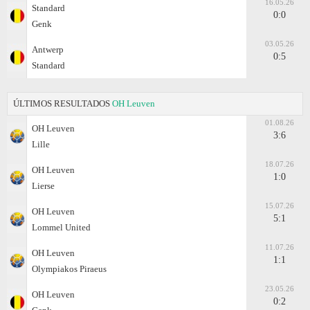
16.05.26
Standard
0:0
Genk
03.05.26
Antwerp
0:5
Standard
ÚLTIMOS RESULTADOS
OH Leuven
01.08.26
OH Leuven
3:6
Lille
18.07.26
OH Leuven
1:0
Lierse
15.07.26
OH Leuven
5:1
Lommel United
11.07.26
OH Leuven
1:1
Olympiakos Piraeus
23.05.26
OH Leuven
0:2