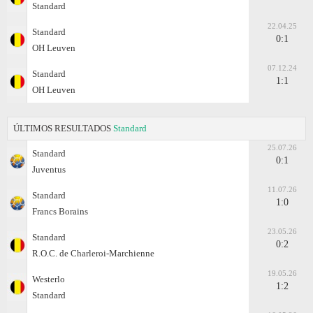
Standard
22.04.25
Standard
0:1
OH Leuven
07.12.24
Standard
1:1
OH Leuven
ÚLTIMOS RESULTADOS
Standard
25.07.26
Standard
0:1
Juventus
11.07.26
Standard
1:0
Francs Borains
23.05.26
Standard
0:2
R.O.C. de Charleroi-Marchienne
19.05.26
Westerlo
1:2
Standard