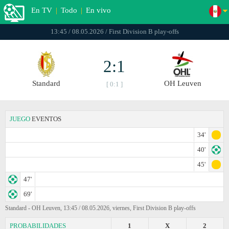
En TV
|
Todo
|
En vivo
13:45 / 08.05.2026 / First Division B play-offs
2:1
Standard
OH Leuven
[ 0:1 ]
JUEGO
EVENTOS
34'
40'
45'
47'
69'
Standard - OH Leuven, 13:45 / 08.05.2026, viernes, First Division B play-offs
PROBABILIDADES
1
X
2