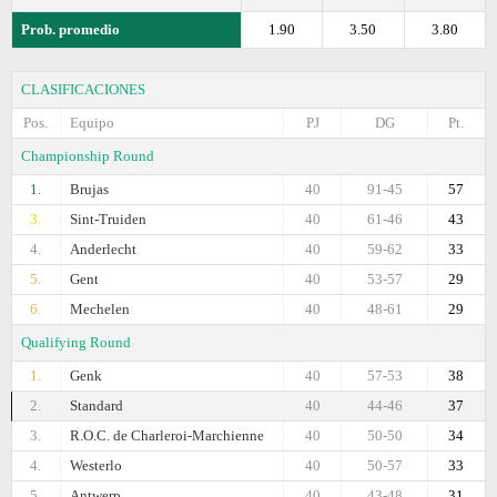
Prob. promedio
1.90
3.50
3.80
CLASIFICACIONES
Pos.
Equipo
PJ
DG
Pt.
Championship Round
1.
Brujas
40
91-45
57
3.
Sint-Truiden
40
61-46
43
4.
Anderlecht
40
59-62
33
5.
Gent
40
53-57
29
6.
Mechelen
40
48-61
29
Qualifying Round
1.
Genk
40
57-53
38
2.
Standard
40
44-46
37
3.
R.O.C. de Charleroi-Marchienne
40
50-50
34
4.
Westerlo
40
50-57
33
5.
Antwerp
40
43-48
31