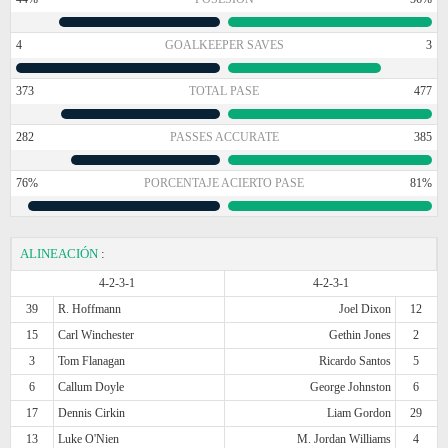
4
GOALKEEPER SAVES
3
373
TOTAL PASE
477
282
PASSES ACCURATE
385
76%
PORCENTAJE ACIERTO PASE
81%
ALINEACIÓN
:
4-2-3-1
4-2-3-1
39
R. Hoffmann
Joel Dixon
12
15
Carl Winchester
Gethin Jones
2
3
Tom Flanagan
Ricardo Santos
5
6
Callum Doyle
George Johnston
6
17
Dennis Cirkin
Liam Gordon
29
13
Luke O'Nien
M. Jordan Williams
4