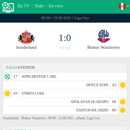
En TV
|
Todo
|
En vivo
09:00 / 25.09.2021 / Liga Uno
1:0
Sunderland
Bolton Wanderers
[ 1:0 ]
JUEGO
EVENTOS
17'
WINCHESTER CARL
DOYLE EOIN
42'
45'
O'NIEN LUKE
AFOLAYAN OLADAPO
68'
SANTOS RICARDO
90'
Sunderland - Bolton Wanderers, 09:00 / 25.09.2021, sábado, Liga Uno