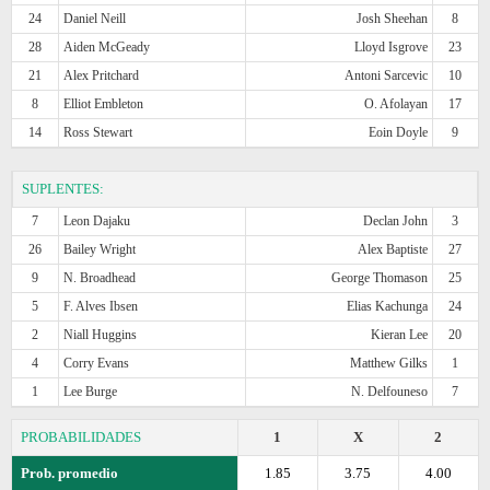
24
Daniel Neill
Josh Sheehan
8
28
Aiden McGeady
Lloyd Isgrove
23
21
Alex Pritchard
Antoni Sarcevic
10
8
Elliot Embleton
O. Afolayan
17
14
Ross Stewart
Eoin Doyle
9
SUPLENTES:
7
Leon Dajaku
Declan John
3
26
Bailey Wright
Alex Baptiste
27
9
N. Broadhead
George Thomason
25
5
F. Alves Ibsen
Elias Kachunga
24
2
Niall Huggins
Kieran Lee
20
4
Corry Evans
Matthew Gilks
1
1
Lee Burge
N. Delfouneso
7
PROBABILIDADES
1
X
2
Prob. promedio
1.85
3.75
4.00