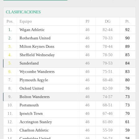
CLASIFICACIONES
Pos.
Equipo
PJ
DG
Pt.
1.
Wigan Athletic
46
82-44
92
2.
Rotherham United
46
70-33
90
3.
Milton Keynes Dons
46
78-44
89
4.
Sheffield Wednesday
46
78-50
85
5.
Sunderland
46
79-53
84
6.
Wycombe Wanderers
46
75-51
83
7.
Plymouth Argyle
46
68-48
80
8.
Oxford United
46
82-59
76
9.
Bolton Wanderers
46
74-57
73
10.
Portsmouth
46
68-51
73
11.
Ipswich Town
46
67-46
70
12.
Accrington Stanley
46
61-80
61
13.
Charlton Athletic
46
55-59
59
14.
Cambridge United
46
56-74
58