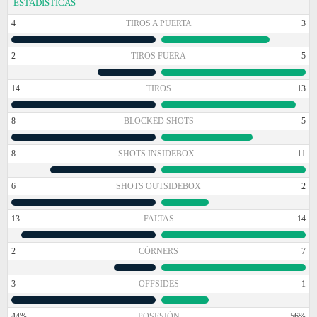
ESTADÍSTICAS
4
TIROS A PUERTA
3
2
TIROS FUERA
5
14
TIROS
13
8
BLOCKED SHOTS
5
8
SHOTS INSIDEBOX
11
6
SHOTS OUTSIDEBOX
2
13
FALTAS
14
2
CÓRNERS
7
3
OFFSIDES
1
44%
POSESIÓN
56%