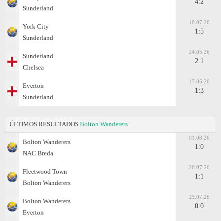
4:2
Sunderland
18.07.26
York City
1:5
Sunderland
24.05.26
Sunderland
2:1
Chelsea
17.05.26
Everton
1:3
Sunderland
ÚLTIMOS RESULTADOS
Bolton Wanderers
01.08.26
Bolton Wanderers
1:0
NAC Breda
28.07.26
Fleetwood Town
1:1
Bolton Wanderers
25.07.26
Bolton Wanderers
0:0
Everton