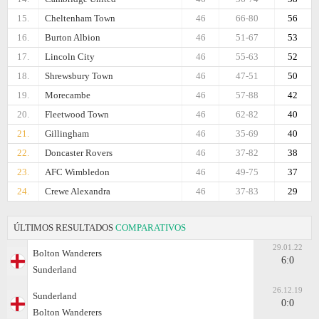
15.
Cheltenham Town
46
66-80
56
16.
Burton Albion
46
51-67
53
17.
Lincoln City
46
55-63
52
18.
Shrewsbury Town
46
47-51
50
19.
Morecambe
46
57-88
42
20.
Fleetwood Town
46
62-82
40
21.
Gillingham
46
35-69
40
22.
Doncaster Rovers
46
37-82
38
23.
AFC Wimbledon
46
49-75
37
24.
Crewe Alexandra
46
37-83
29
ÚLTIMOS RESULTADOS
COMPARATIVOS
29.01.22
Bolton Wanderers
6:0
Sunderland
26.12.19
Sunderland
0:0
Bolton Wanderers