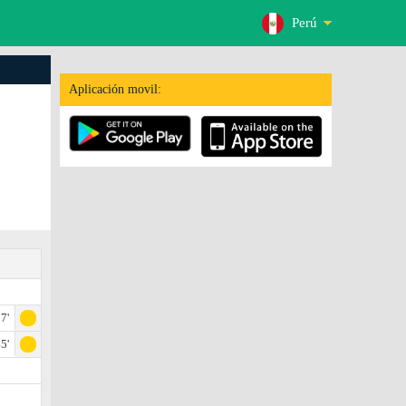
Perú
Aplicación movil:
7'
5'