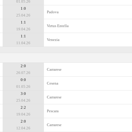
01.05.26
1:0
Padova
25.04.26
1:1
Virtus Entella
19.04.26
1:1
Venezia
11.04.26
2:0
Carrarese
26.07.26
0:0
Cesena
01.05.26
3:0
Carrarese
25.04.26
2:2
Pescara
19.04.26
2:0
Carrarese
12.04.26