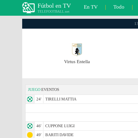
Fútbol en TV
En TV
|
Todo
|
TELEFOOTBALL.net
13
Virtus Entella
JUEGO
EVENTOS
24'
TIRELLI MATTIA
46'
CUPPONE LUIGI
49'
BARITI DAVIDE