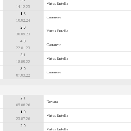
Virtus Entella
14.12.25
1:3
Carrarese
10.02.24
2:0
Virtus Entella
30.09.23
4:0
Carrarese
22.01.23
3:1
Virtus Entella
18.09.22
3:0
Carrarese
07.03.22
2:1
Novara
05.08.26
1:0
Virtus Entella
25.07.26
2:0
Virtus Entella