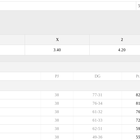
5
X
2
3.40
4.20
PJ
DG
Pt
38
77-31
8
38
76-34
8
38
61-32
7
38
61-33
7
38
62-51
5
38
49-36
5