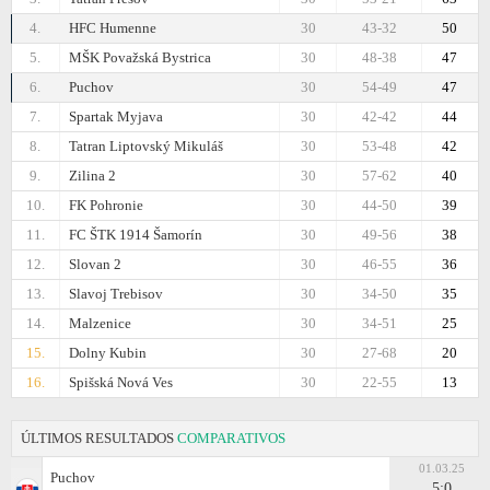
4.
HFC Humenne
30
43-32
50
5.
MŠK Považská Bystrica
30
48-38
47
6.
Puchov
30
54-49
47
7.
Spartak Myjava
30
42-42
44
8.
Tatran Liptovský Mikuláš
30
53-48
42
9.
Zilina 2
30
57-62
40
10.
FK Pohronie
30
44-50
39
11.
FC ŠTK 1914 Šamorín
30
49-56
38
12.
Slovan 2
30
46-55
36
13.
Slavoj Trebisov
30
34-50
35
14.
Malzenice
30
34-51
25
15.
Dolny Kubin
30
27-68
20
16.
Spišská Nová Ves
30
22-55
13
ÚLTIMOS RESULTADOS
COMPARATIVOS
01.03.25
Puchov
5:0