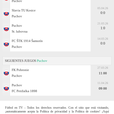
Puchov
05.04.26
Slavia TU Kosice
0:0
Puchov
21.03.26
Puchov
1:0
St. lubovna
14.03.26
FC ŠTK 1914 Šamorín
0:0
Puchov
SIGUIENTES JUEGOS
Puchov
27.03.26
FK Pohronie
11:00
Puchov
11.04.26
Puchov
09:00
FC Petržalka 1898
Fútbol en TV - Todos los derechos reservados. Con el sitio que está visitando,
¡automáticamente acepta la Política de privacidad y la Política de cookies! ¡Aquí