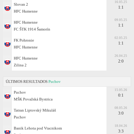
16.05.25
Slovan 2
1:1
HFC Humenne
09.05.25
HFC Humenne
1:1
FC ŠTK 1914 Šamorín
02.05.25
FK Pohronie
1:1
HFC Humenne
26.04.25
HFC Humenne
2:0
Zilina 2
ÚLTIMOS RESULTADOS
Puchov
15.05.26
Puchov
0:1
MŠK Považská Bystrica
08.05.26
Tatran Liptovský Mikuláš
3:0
Puchov
18.04.26
Banik Lehota pod Vtacnikom
3:3