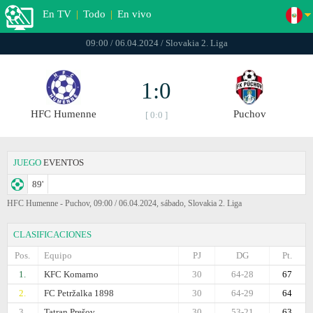
En TV
|
Todo
|
En vivo
09:00 / 06.04.2024 / Slovakia 2. Liga
1:0
HFC Humenne
Puchov
[ 0:0 ]
JUEGO
EVENTOS
89'
HFC Humenne - Puchov, 09:00 / 06.04.2024, sábado, Slovakia 2. Liga
CLASIFICACIONES
Pos.
Equipo
PJ
DG
Pt.
1.
KFC Komarno
30
64-28
67
2.
FC Petržalka 1898
30
64-29
64
3.
Tatran Prešov
30
53-21
63