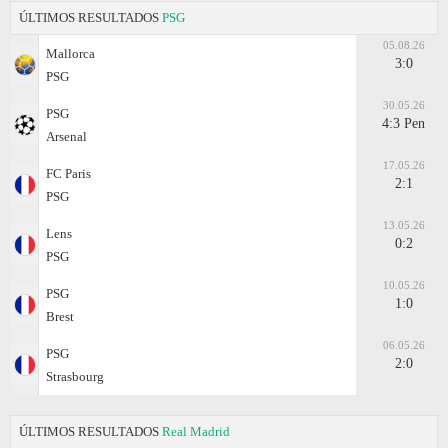
ÚLTIMOS RESULTADOS
PSG
05.08.26
Mallorca
3:0
PSG
30.05.26
PSG
4:3 Pen
Arsenal
17.05.26
FC Paris
2:1
PSG
13.05.26
Lens
0:2
PSG
10.05.26
PSG
1:0
Brest
06.05.26
PSG
2:0
Strasbourg
ÚLTIMOS RESULTADOS
Real Madrid