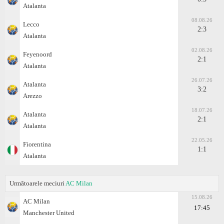
Atalanta
08.08.26
Lecco
2:3
Atalanta
02.08.26
Feyenoord
2:1
Atalanta
26.07.26
Atalanta
3:2
Arezzo
18.07.26
Atalanta
2:1
Atalanta
22.05.26
Fiorentina
1:1
Atalanta
Următoarele meciuri
AC Milan
15.08.26
AC Milan
17:45
Manchester United