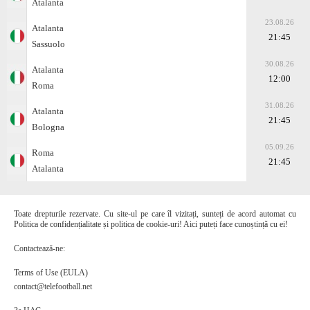
Atalanta
23.08.26
Atalanta
21:45
Sassuolo
30.08.26
Atalanta
12:00
Roma
31.08.26
Atalanta
21:45
Bologna
05.09.26
Roma
21:45
Atalanta
Toate drepturile rezervate. Cu site-ul pe care îl vizitați, sunteți de acord automat cu
Politica de confidențialitate și politica de cookie-uri! Aici puteți face cunoștință cu ei!
Contactează-ne:
Terms of Use (EULA)
contact@telefootball.net