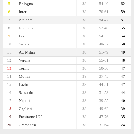
5.
Bologna
38
54-40
62
6.
Inter
38
70-61
59
7.
Atalanta
38
54-47
57
8.
Juventus
38
52-48
55
9.
Lecce
38
54-53
54
10.
Genoa
38
49-52
50
11.
AC Milan
38
51-49
49
12.
Verona
38
55-61
48
13.
Torino
38
50-50
47
14.
Monza
38
37-45
47
15.
Lazio
38
44-51
47
16.
Sassuolo
38
51-58
44
17.
Napoli
38
39-55
40
18.
Cagliari
38
49-62
39
19.
Frosinone U20
38
47-76
35
20.
Cremonese
38
31-64
24