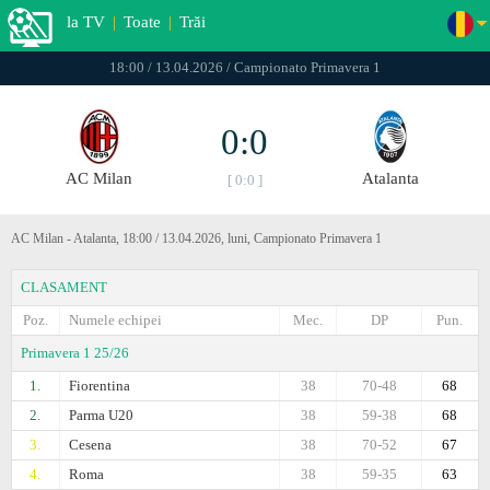
la TV
|
Toate
|
Trăi
18:00 / 13.04.2026 / Campionato Primavera 1
0:0
AC Milan
Atalanta
[ 0:0 ]
AC Milan - Atalanta, 18:00 / 13.04.2026, luni, Campionato Primavera 1
CLASAMENT
Poz.
Numele echipei
Mec.
DP
Pun.
Primavera 1 25/26
1.
Fiorentina
38
70-48
68
2.
Parma U20
38
59-38
68
3.
Cesena
38
70-52
67
4.
Roma
38
59-35
63