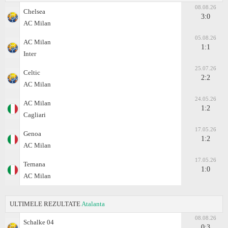
08.08.26
Chelsea
3:0
AC Milan
05.08.26
AC Milan
1:1
Inter
25.07.26
Celtic
2:2
AC Milan
24.05.26
AC Milan
1:2
Cagliari
17.05.26
Genoa
1:2
AC Milan
17.05.26
Ternana
1:0
AC Milan
ULTIMELE REZULTATE
Atalanta
08.08.26
Schalke 04
0:3