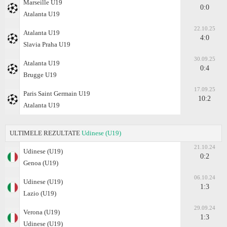
Marseille U19
0:0
Atalanta U19
22.10.25
Atalanta U19
4:0
Slavia Praha U19
30.09.25
Atalanta U19
0:4
Brugge U19
17.09.25
Paris Saint Germain U19
10:2
Atalanta U19
ULTIMELE REZULTATE
Udinese (U19)
21.10.24
Udinese (U19)
0:2
Genoa (U19)
06.10.24
Udinese (U19)
1:3
Lazio (U19)
29.09.24
Verona (U19)
1:3
Udinese (U19)