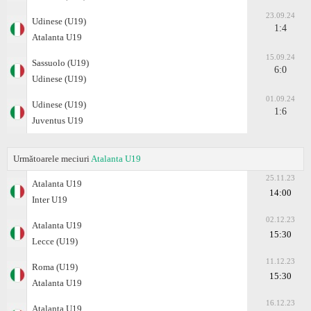
23.09.24
Udinese (U19)
1:4
Atalanta U19
15.09.24
Sassuolo (U19)
6:0
Udinese (U19)
01.09.24
Udinese (U19)
1:6
Juventus U19
Următoarele meciuri
Atalanta U19
25.11.23
Atalanta U19
14:00
Inter U19
02.12.23
Atalanta U19
15:30
Lecce (U19)
11.12.23
Roma (U19)
15:30
Atalanta U19
16.12.23
Atalanta U19