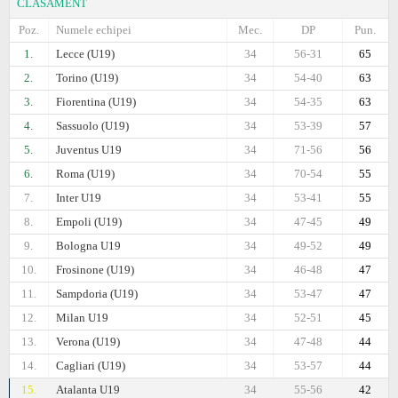
CLASAMENT
Poz.
Numele echipei
Mec.
DP
Pun.
1.
Lecce (U19)
34
56-31
65
2.
Torino (U19)
34
54-40
63
3.
Fiorentina (U19)
34
54-35
63
4.
Sassuolo (U19)
34
53-39
57
5.
Juventus U19
34
71-56
56
6.
Roma (U19)
34
70-54
55
7.
Inter U19
34
53-41
55
8.
Empoli (U19)
34
47-45
49
9.
Bologna U19
34
49-52
49
10.
Frosinone (U19)
34
46-48
47
11.
Sampdoria (U19)
34
53-47
47
12.
Milan U19
34
52-51
45
13.
Verona (U19)
34
47-48
44
14.
Cagliari (U19)
34
53-57
44
15.
Atalanta U19
34
55-56
42