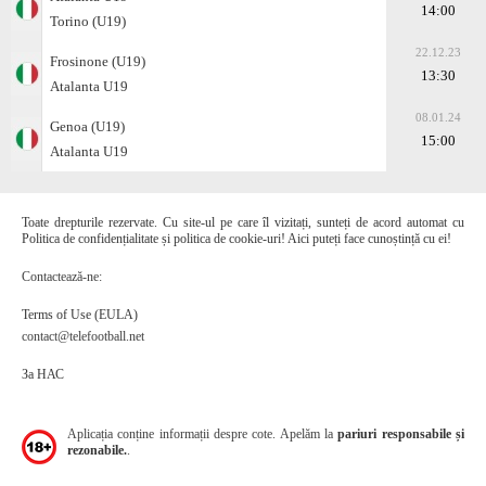
14:00
Torino (U19)
22.12.23
Frosinone (U19)
13:30
Atalanta U19
08.01.24
Genoa (U19)
15:00
Atalanta U19
Toate drepturile rezervate. Cu site-ul pe care îl vizitați, sunteți de acord automat cu
Politica de confidențialitate și politica de cookie-uri! Aici puteți face cunoștință cu ei!
Contactează-ne:
Terms of Use (EULA)
contact@telefootball.net
За НАС
Aplicația conține informații despre cote. Apelăm la
pariuri responsabile și
rezonabile.
.