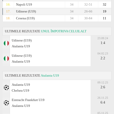
16.
Napoli U19
34
32-51
32
17.
Udinese (U19)
34
26-66
19
18.
Cesena (U19)
34
30-84
11
ULTIMELE REZULTATE
UNUL ÎMPOTRIVA CELUILALT
23.09.24
Udinese (U19)
1:4
Atalanta U19
04.02.23
Udinese (U19)
2:2
Atalanta U19
ULTIMELE REZULTATE
Atalanta U19
09.12.25
Atalanta U19
2:6
Chelsea U19
26.11.25
Eintracht Frankfurt U19
6:4
Atalanta U19
05.11.25