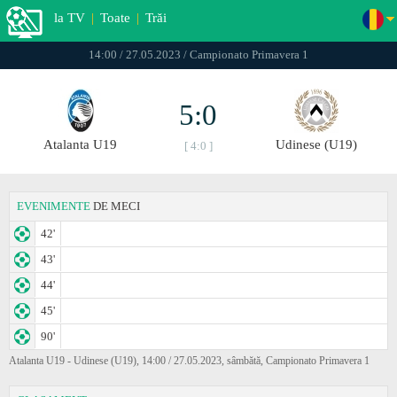
la TV
|
Toate
|
Trăi
14:00 / 27.05.2023 / Campionato Primavera 1
5:0
Atalanta U19
Udinese (U19)
[ 4:0 ]
EVENIMENTE
DE MECI
42'
43'
44'
45'
90'
Atalanta U19 - Udinese (U19), 14:00 / 27.05.2023, sâmbătă, Campionato Primavera 1