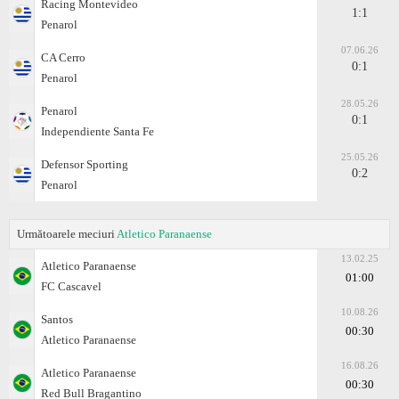
Racing Montevideo
1:1
Penarol
07.06.26
CA Cerro
0:1
Penarol
28.05.26
Penarol
0:1
Independiente Santa Fe
25.05.26
Defensor Sporting
0:2
Penarol
Următoarele meciuri
Atletico Paranaense
13.02.25
Atletico Paranaense
01:00
FC Cascavel
10.08.26
Santos
00:30
Atletico Paranaense
16.08.26
Atletico Paranaense
00:30
Red Bull Bragantino