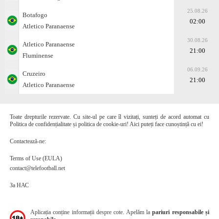
25.08.26
Botafogo
02:00
Atletico Paranaense
30.08.26
Atletico Paranaense
21:00
Fluminense
06.09.26
Cruzeiro
21:00
Atletico Paranaense
Toate drepturile rezervate. Cu site-ul pe care îl vizitați, sunteți de acord automat cu
Politica de confidențialitate și politica de cookie-uri! Aici puteți face cunoștință cu ei!
Contactează-ne:
Terms of Use (EULA)
contact@telefootball.net
За НАС
Aplicația conține informații despre cote. Apelăm la
pariuri responsabile și