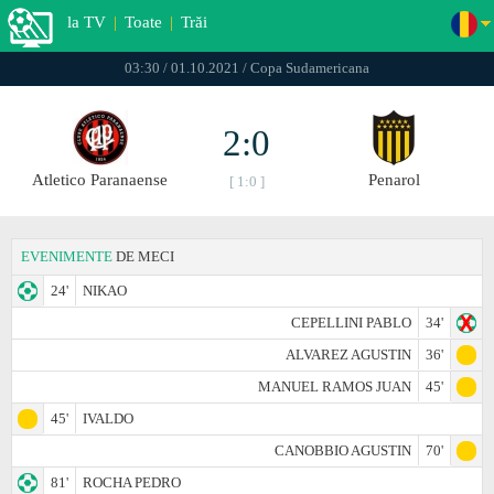
la TV
|
Toate
|
Trăi
03:30 / 01.10.2021 / Copa Sudamericana
2:0
Atletico Paranaense
Penarol
[ 1:0 ]
EVENIMENTE
DE MECI
24'
NIKAO
CEPELLINI PABLO
34'
ALVAREZ AGUSTIN
36'
MANUEL RAMOS JUAN
45'
45'
IVALDO
CANOBBIO AGUSTIN
70'
81'
ROCHA PEDRO