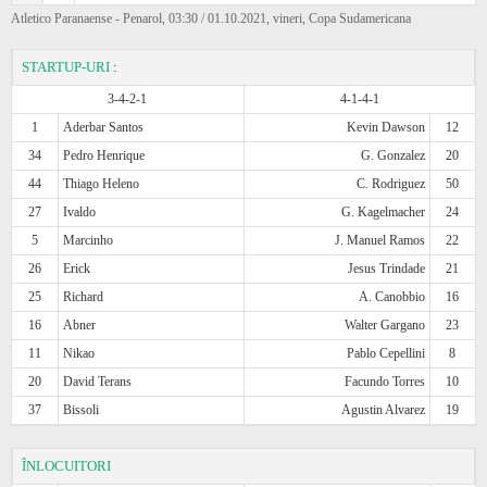
Atletico Paranaense - Penarol, 03:30 / 01.10.2021, vineri, Copa Sudamericana
STARTUP-URI
:
3-4-2-1
4-1-4-1
1
Aderbar Santos
Kevin Dawson
12
34
Pedro Henrique
G. Gonzalez
20
44
Thiago Heleno
C. Rodriguez
50
27
Ivaldo
G. Kagelmacher
24
5
Marcinho
J. Manuel Ramos
22
26
Erick
Jesus Trindade
21
25
Richard
A. Canobbio
16
16
Abner
Walter Gargano
23
11
Nikao
Pablo Cepellini
8
20
David Terans
Facundo Torres
10
37
Bissoli
Agustin Alvarez
19
ÎNLOCUITORI