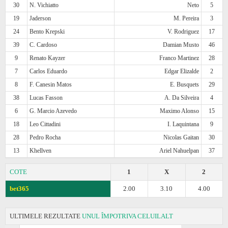
30
N. Vichiatto
Neto
5
19
Jaderson
M. Pereira
3
24
Bento Krepski
V. Rodriguez
17
39
C. Cardoso
Damian Musto
46
9
Renato Kayzer
Franco Martinez
28
7
Carlos Eduardo
Edgar Elizalde
2
8
F. Canesin Matos
E. Busquets
29
38
Lucas Fasson
A. Da Silveira
4
6
G. Marcio Azevedo
Maximo Alonso
15
18
Leo Cittadini
I. Laquintana
9
28
Pedro Rocha
Nicolas Gaitan
30
13
Khellven
Ariel Nahuelpan
37
COTE
1
X
2
bet365
2.00
3.10
4.00
ULTIMELE REZULTATE
UNUL ÎMPOTRIVA CELUILALT