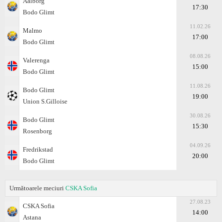
Aalborg
17:30
Bodo Glimt
11.02.26
Malmo
17:00
Bodo Glimt
08.08.26
Valerenga
15:00
Bodo Glimt
11.08.26
Bodo Glimt
19:00
Union S.Gilloise
30.08.26
Bodo Glimt
15:30
Rosenborg
04.09.26
Fredrikstad
20:00
Bodo Glimt
Următoarele meciuri
CSKA Sofia
27.08.23
CSKA Sofia
14:00
Astana