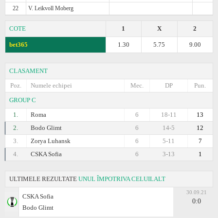
22
V. Leikvoll Moberg
COTE
1
X
2
bet365
1.30
5.75
9.00
CLASAMENT
Poz.
Numele echipei
Mec.
DP
Pun.
GROUP C
1.
Roma
6
18-11
13
2.
Bodo Glimt
6
14-5
12
3.
Zorya Luhansk
6
5-11
7
4.
CSKA Sofia
6
3-13
1
ULTIMELE REZULTATE
UNUL ÎMPOTRIVA CELUILALT
30.09.21
CSKA Sofia
0:0
Bodo Glimt