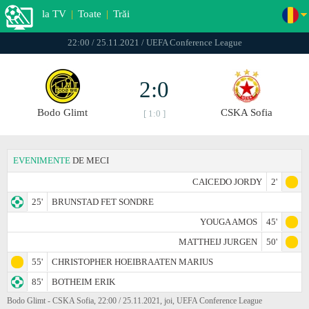
la TV
|
Toate
|
Trăi
22:00 / 25.11.2021 / UEFA Conference League
2:0
Bodo Glimt
CSKA Sofia
[ 1:0 ]
EVENIMENTE
DE MECI
CAICEDO JORDY
2'
25'
BRUNSTAD FET SONDRE
YOUGA AMOS
45'
MATTHEIJ JURGEN
50'
55'
CHRISTOPHER HOEIBRAATEN MARIUS
85'
BOTHEIM ERIK
Bodo Glimt - CSKA Sofia, 22:00 / 25.11.2021, joi, UEFA Conference League