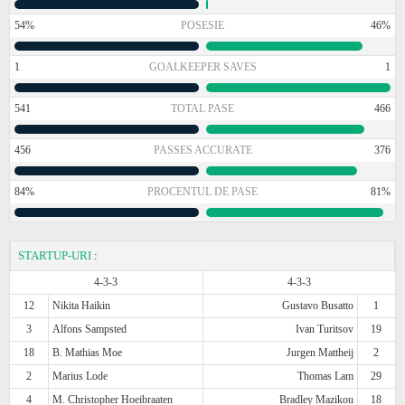
54%
POSESIE
46%
1
GOALKEEPER SAVES
1
541
TOTAL PASE
466
456
PASSES ACCURATE
376
84%
PROCENTUL DE PASE
81%
STARTUP-URI
:
4-3-3
4-3-3
12
Nikita Haikin
Gustavo Busatto
1
3
Alfons Sampsted
Ivan Turitsov
19
18
B. Mathias Moe
Jurgen Mattheij
2
2
Marius Lode
Thomas Lam
29
4
M. Christopher Hoeibraaten
Bradley Mazikou
18