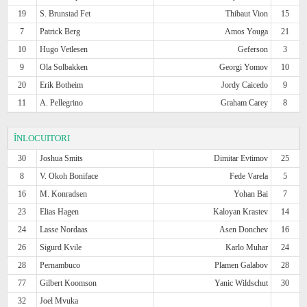
19
S. Brunstad Fet
Thibaut Vion
15
7
Patrick Berg
Amos Youga
21
10
Hugo Vetlesen
Geferson
3
9
Ola Solbakken
Georgi Yomov
10
20
Erik Botheim
Jordy Caicedo
9
11
A. Pellegrino
Graham Carey
8
ÎNLOCUITORI
30
Joshua Smits
Dimitar Evtimov
25
8
V. Okoh Boniface
Fede Varela
5
16
M. Konradsen
Yohan Bai
7
23
Elias Hagen
Kaloyan Krastev
14
24
Lasse Nordaas
Asen Donchev
16
26
Sigurd Kvile
Karlo Muhar
24
28
Pernambuco
Plamen Galabov
28
77
Gilbert Koomson
Yanic Wildschut
30
32
Joel Mvuka