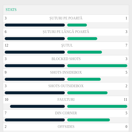
STATS
3
ȘUTURI PE POARTĂ
1
6
ȘUTURI PE LÂNGĂ POARTĂ
3
12
ŞUTUL
7
3
BLOCKED SHOTS
3
9
SHOTS INSIDEBOX
5
3
SHOTS OUTSIDEBOX
2
10
FAULTURI
11
7
DIN CORNER
5
2
OFFSIDES
0