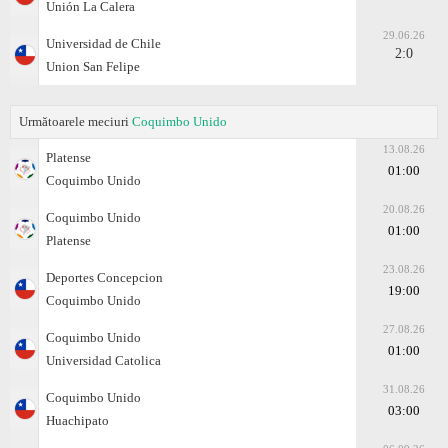
Unión La Calera
29.06.26
Universidad de Chile
2:0
Union San Felipe
Următoarele meciuri
Coquimbo Unido
13.08.26
Platense
01:00
Coquimbo Unido
20.08.26
Coquimbo Unido
01:00
Platense
23.08.26
Deportes Concepcion
19:00
Coquimbo Unido
27.08.26
Coquimbo Unido
01:00
Universidad Catolica
31.08.26
Coquimbo Unido
03:00
Huachipato