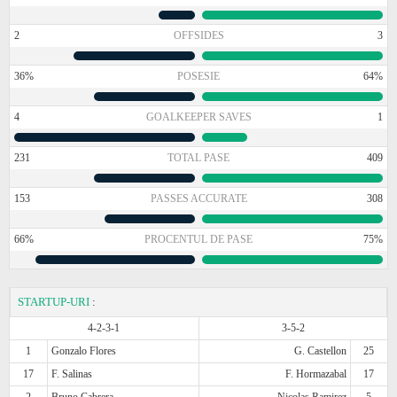
2
OFFSIDES
3
36%
POSESIE
64%
4
GOALKEEPER SAVES
1
231
TOTAL PASE
409
153
PASSES ACCURATE
308
66%
PROCENTUL DE PASE
75%
STARTUP-URI
:
4-2-3-1
3-5-2
1
Gonzalo Flores
G. Castellon
25
17
F. Salinas
F. Hormazabal
17
2
Bruno Cabrera
Nicolas Ramirez
5