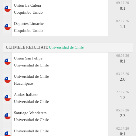
09.07.26
Unión La Calera
0:1
Coquimbo Unido
02.07.26
Deportes Limache
1:1
Coquimbo Unido
ULTIMELE REZULTATE
Universidad de Chile
06.08.26
Union San Felipe
0:1
Universidad de Chile
03.08.26
Universidad de Chile
2:0
Huachipato
27.07.26
Audax Italiano
1:2
Universidad de Chile
05.07.26
Santiago Wanderers
2:3
Universidad de Chile
02.07.26
Universidad de Chile
0:1