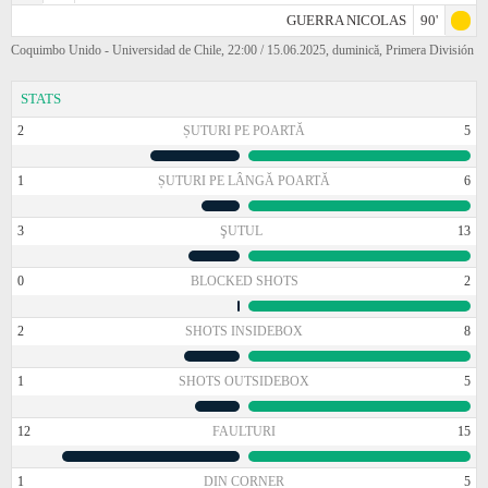
GUERRA NICOLAS
90'
Coquimbo Unido - Universidad de Chile, 22:00 / 15.06.2025, duminică, Primera División
STATS
2
ȘUTURI PE POARTĂ
5
1
ȘUTURI PE LÂNGĂ POARTĂ
6
3
ŞUTUL
13
0
BLOCKED SHOTS
2
2
SHOTS INSIDEBOX
8
1
SHOTS OUTSIDEBOX
5
12
FAULTURI
15
1
DIN CORNER
5