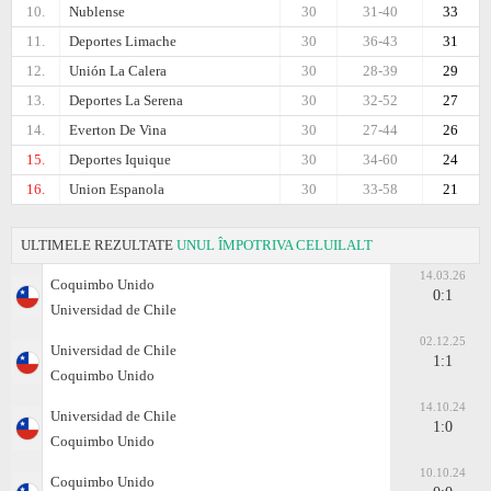
10.
Nublense
30
31-40
33
11.
Deportes Limache
30
36-43
31
12.
Unión La Calera
30
28-39
29
13.
Deportes La Serena
30
32-52
27
14.
Everton De Vina
30
27-44
26
15.
Deportes Iquique
30
34-60
24
16.
Union Espanola
30
33-58
21
ULTIMELE REZULTATE
UNUL ÎMPOTRIVA CELUILALT
14.03.26
Coquimbo Unido
0:1
Universidad de Chile
02.12.25
Universidad de Chile
1:1
Coquimbo Unido
14.10.24
Universidad de Chile
1:0
Coquimbo Unido
10.10.24
Coquimbo Unido