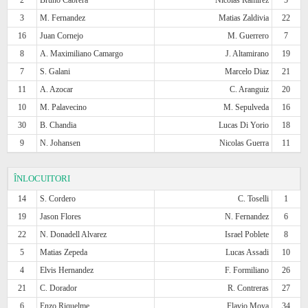
3
M. Fernandez
Matias Zaldivia
22
16
Juan Cornejo
M. Guerrero
7
8
A. Maximiliano Camargo
J. Altamirano
19
7
S. Galani
Marcelo Diaz
21
11
A. Azocar
C. Aranguiz
20
10
M. Palavecino
M. Sepulveda
16
30
B. Chandia
Lucas Di Yorio
18
9
N. Johansen
Nicolas Guerra
11
ÎNLOCUITORI
14
S. Cordero
C. Toselli
1
19
Jason Flores
N. Fernandez
6
22
N. Donadell Alvarez
Israel Poblete
8
5
Matias Zepeda
Lucas Assadi
10
4
Elvis Hernandez
F. Formiliano
26
21
C. Dorador
R. Contreras
27
6
Enzo Riquelme
Flavio Moya
34