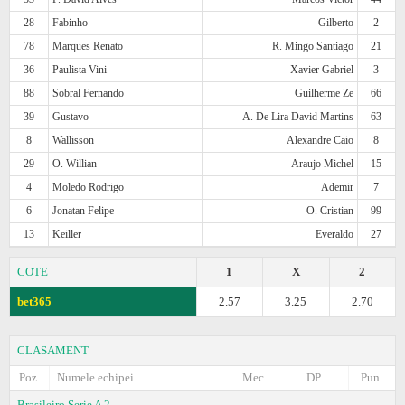
28
Fabinho
Gilberto
2
78
Marques Renato
R. Mingo Santiago
21
36
Paulista Vini
Xavier Gabriel
3
88
Sobral Fernando
Guilherme Ze
66
39
Gustavo
A. De Lira David Martins
63
8
Wallisson
Alexandre Caio
8
29
O. Willian
Araujo Michel
15
4
Moledo Rodrigo
Ademir
7
6
Jonatan Felipe
O. Cristian
99
13
Keiller
Everaldo
27
COTE
1
X
2
bet365
2.57
3.25
2.70
CLASAMENT
Poz.
Numele echipei
Mec.
DP
Pun.
Brasileiro Serie A 2