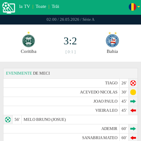
la TV
|
Toate
|
Trăi
02:00 / 26.05.2026 / Série A
3:2
Coritiba
Bahia
[ 0:1 ]
EVENIMENTE
DE MECI
TIAGO
26'
ACEVEDO NICOLAS
30'
JOAO PAULO
45'
VIEIRA LEO
45'
56'
MELO BRUNO (JOSUE)
ADEMIR
60'
SANABRIA MATEO
60'