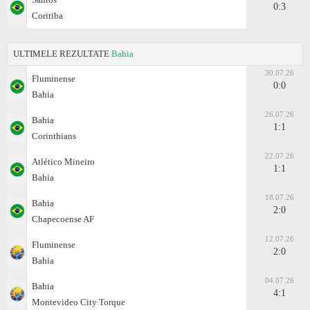
0:3
Coritiba
ULTIMELE REZULTATE
Bahia
30.07.26
Fluminense
0:0
Bahia
26.07.26
Bahia
1:1
Corinthians
22.07.26
Atlético Mineiro
1:1
Bahia
18.07.26
Bahia
2:0
Chapecoense AF
12.07.26
Fluminense
2:0
Bahia
04.07.26
Bahia
4:1
Montevideo City Torque