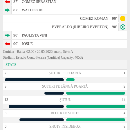
87'
GOMEZ SEBASTIAN
87'
WALLISSON
GOMEZ ROMAN
90'
EVERALDO (RIBEIRO EVERTON)
90'
90'
PAULISTA VINI
90'
JOSUE
Coritiba - Bahia, 02:00 / 26.05.2026, marţi, Série A
Stadium: Estadio Couto Pereira (Curitiba) Capacity: 40502
STATS
7
ȘUTURI PE POARTĂ
1
3
ȘUTURI PE LÂNGĂ POARTĂ
9
13
ŞUTUL
14
3
BLOCKED SHOTS
4
6
SHOTS INSIDEBOX
8