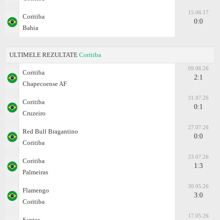
15.06.17
Coritiba
0:0
Bahia
ULTIMELE REZULTATE
Coritiba
09.08.26
Coritiba
2:1
Chapecoense AF
31.07.26
Coritiba
0:1
Cruzeiro
27.07.26
Red Bull Bragantino
0:0
Coritiba
23.07.26
Coritiba
1:3
Palmeiras
30.05.26
Flamengo
3:0
Coritiba
17.05.26
Santos