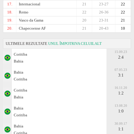
17.
Internacional
21
23-27
22
18.
Remo
22
26-36
22
19.
Vasco da Gama
20
23-31
21
20.
Chapecoense AF
21
20-43
10
ULTIMELE REZULTATE
UNUL ÎMPOTRIVA CELUILALT
15.09.23
Coritiba
2:4
Bahia
07.05.23
Bahia
3:1
Coritiba
16.11.20
Coritiba
1:2
Bahia
13.08.20
Bahia
1:0
Coritiba
30.09.17
Bahia
1:1
Coritiba