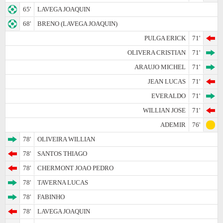
65'
LAVEGA JOAQUIN
68'
BRENO (LAVEGA JOAQUIN)
PULGA ERICK
71'
OLIVERA CRISTIAN
71'
ARAUJO MICHEL
71'
JEAN LUCAS
71'
EVERALDO
71'
WILLIAN JOSE
71'
ADEMIR
76'
78'
OLIVEIRA WILLIAN
78'
SANTOS THIAGO
78'
CHERMONT JOAO PEDRO
78'
TAVERNA LUCAS
78'
FABINHO
78'
LAVEGA JOAQUIN