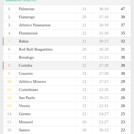
1.
Palmeiras
21
38-16
47
2.
Flamengo
20
37-18
39
3.
Atletico Paranaense
21
28-19
37
4.
Fluminense
22
31-26
35
5.
Bahia
21
29-25
32
6.
Red Bull Bragantino
20
26-20
31
7.
Botafogo
21
35-33
30
8.
Coritiba
22
27-29
30
9.
Cruzeiro
21
27-30
30
10.
Atlético Mineiro
21
27-27
29
11.
Corinthians
21
22-20
29
12.
Sao Paulo
21
26-25
26
13.
Vitoria
21
22-31
26
14.
Gremio
21
24-27
25
15.
Mirassol
20
23-27
23
16.
Santos
20
29-33
22