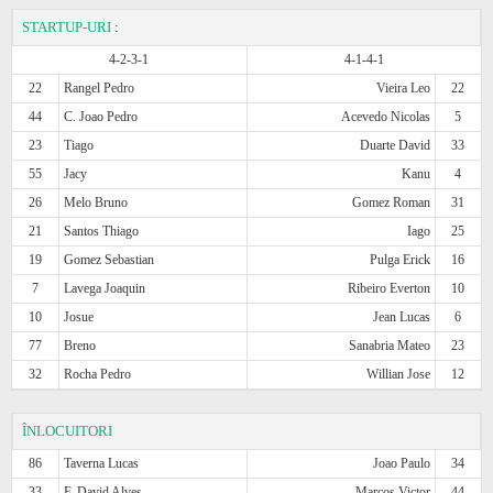
STARTUP-URI
:
4-2-3-1
4-1-4-1
22
Rangel Pedro
Vieira Leo
22
44
C. Joao Pedro
Acevedo Nicolas
5
23
Tiago
Duarte David
33
55
Jacy
Kanu
4
26
Melo Bruno
Gomez Roman
31
21
Santos Thiago
Iago
25
19
Gomez Sebastian
Pulga Erick
16
7
Lavega Joaquin
Ribeiro Everton
10
10
Josue
Jean Lucas
6
77
Breno
Sanabria Mateo
23
32
Rocha Pedro
Willian Jose
12
ÎNLOCUITORI
86
Taverna Lucas
Joao Paulo
34
33
F. David Alves
Marcos Victor
44