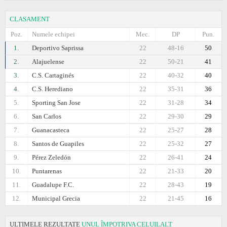
CLASAMENT
Poz.
Numele echipei
Mec.
DP
Pun.
1.
Deportivo Saprissa
22
48-16
50
2.
Alajuelense
22
50-21
41
3.
C.S. Cartaginés
22
40-32
40
4.
C.S. Herediano
22
35-31
36
5.
Sporting San Jose
22
31-28
34
6.
San Carlos
22
29-30
29
7.
Guanacasteca
22
25-27
28
8.
Santos de Guapiles
22
25-32
27
9.
Pérez Zeledón
22
26-41
24
10.
Puntarenas
22
21-33
20
11.
Guadalupe F.C.
22
28-43
19
12.
Municipal Grecia
22
21-45
16
ULTIMELE REZULTATE
UNUL ÎMPOTRIVA CELUILALT