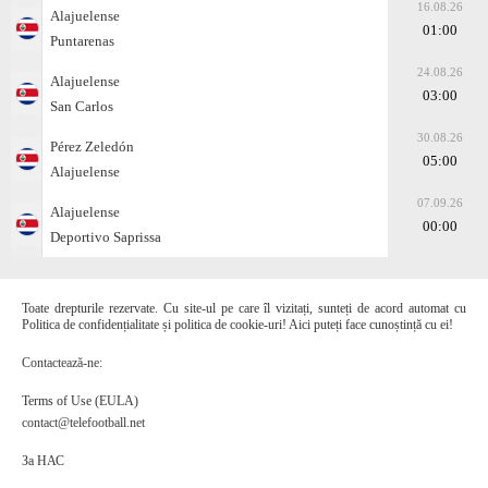
16.08.26
Alajuelense
01:00
Puntarenas
24.08.26
Alajuelense
03:00
San Carlos
30.08.26
Pérez Zeledón
05:00
Alajuelense
07.09.26
Alajuelense
00:00
Deportivo Saprissa
Toate drepturile rezervate. Cu site-ul pe care îl vizitați, sunteți de acord automat cu
Politica de confidențialitate și politica de cookie-uri! Aici puteți face cunoștință cu ei!
Contactează-ne:
Terms of Use (EULA)
contact@telefootball.net
За НАС