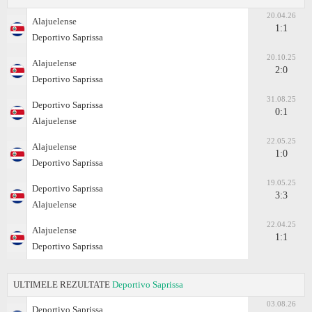
20.04.26
Alajuelense
1:1
Deportivo Saprissa
20.10.25
Alajuelense
2:0
Deportivo Saprissa
31.08.25
Deportivo Saprissa
0:1
Alajuelense
22.05.25
Alajuelense
1:0
Deportivo Saprissa
19.05.25
Deportivo Saprissa
3:3
Alajuelense
22.04.25
Alajuelense
1:1
Deportivo Saprissa
ULTIMELE REZULTATE
Deportivo Saprissa
03.08.26
Deportivo Saprissa