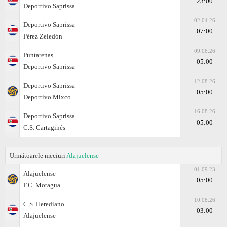
23:00
Deportivo Saprissa
02.04.26
Deportivo Saprissa
07:00
Pérez Zeledón
09.08.26
Puntarenas
05:00
Deportivo Saprissa
12.08.26
Deportivo Saprissa
05:00
Deportivo Mixco
16.08.26
Deportivo Saprissa
05:00
C.S. Cartaginés
Următoarele meciuri
Alajuelense
01.09.23
Alajuelense
05:00
F.C. Motagua
10.08.26
C.S. Herediano
03:00
Alajuelense