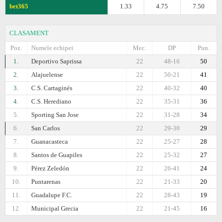
bet365
1.33
4.75
7.50
CLASAMENT
Poz.
Numele echipei
Mec.
DP
Pun.
1.
Deportivo Saprissa
22
48-16
50
2.
Alajuelense
22
50-21
41
3.
C.S. Cartaginés
22
40-32
40
4.
C.S. Herediano
22
35-31
36
5.
Sporting San Jose
22
31-28
34
6.
San Carlos
22
29-30
29
7.
Guanacasteca
22
25-27
28
8.
Santos de Guapiles
22
25-32
27
9.
Pérez Zeledón
22
26-41
24
10.
Puntarenas
22
21-33
20
11.
Guadalupe F.C.
22
28-43
19
12.
Municipal Grecia
22
21-45
16