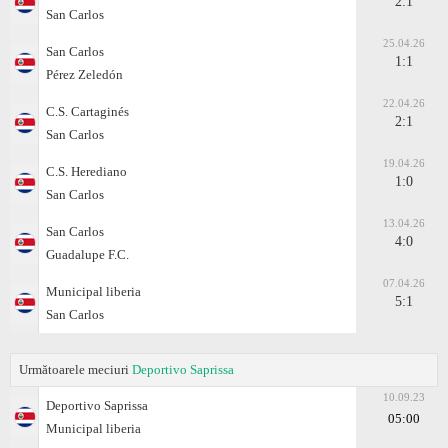
2:1
San Carlos
25.04.26
San Carlos
1:1
Pérez Zeledón
22.04.26
C.S. Cartaginés
2:1
San Carlos
19.04.26
C.S. Herediano
1:0
San Carlos
13.04.26
San Carlos
4:0
Guadalupe F.C.
07.04.26
Municipal liberia
5:1
San Carlos
Următoarele meciuri
Deportivo Saprissa
10.09.23
Deportivo Saprissa
05:00
Municipal liberia