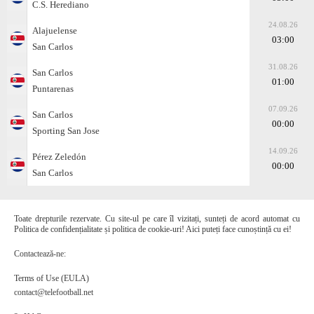
C.S. Herediano
24.08.26
Alajuelense
03:00
San Carlos
31.08.26
San Carlos
01:00
Puntarenas
07.09.26
San Carlos
00:00
Sporting San Jose
14.09.26
Pérez Zeledón
00:00
San Carlos
Toate drepturile rezervate. Cu site-ul pe care îl vizitați, sunteți de acord automat cu
Politica de confidențialitate și politica de cookie-uri! Aici puteți face cunoștință cu ei!
Contactează-ne:
Terms of Use (EULA)
contact@telefootball.net