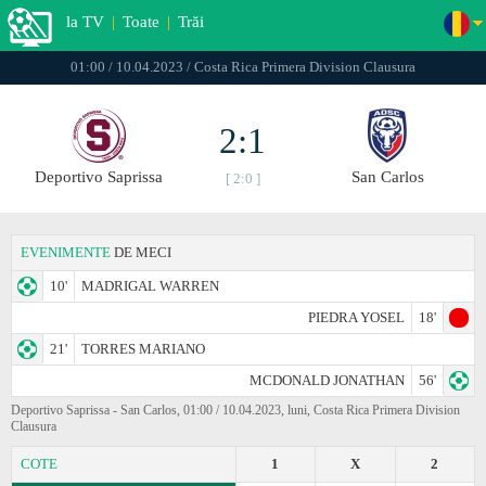
la TV
|
Toate
|
Trăi
01:00 / 10.04.2023 / Costa Rica Primera Division Clausura
2:1
Deportivo Saprissa
San Carlos
[ 2:0 ]
EVENIMENTE
DE MECI
10'
MADRIGAL WARREN
PIEDRA YOSEL
18'
21'
TORRES MARIANO
MCDONALD JONATHAN
56'
Deportivo Saprissa - San Carlos, 01:00 / 10.04.2023, luni, Costa Rica Primera Division
Clausura
COTE
1
X
2