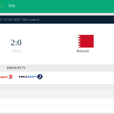
|
Trăi
0 / 05.06.2026 / Meci amical
2:0
Bahrain
[ 0:0 ]
EMISIUNI TV