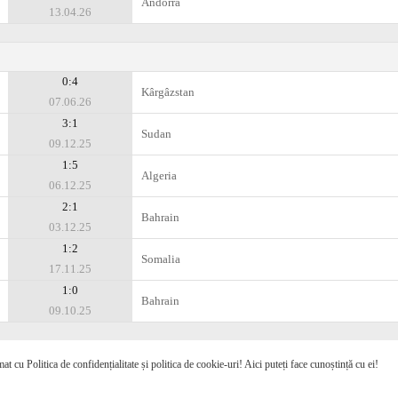
Andorra
13.04.26
0:4
Kârgâzstan
07.06.26
3:1
Sudan
09.12.25
1:5
Algeria
06.12.25
2:1
Bahrain
03.12.25
1:2
Somalia
17.11.25
1:0
Bahrain
09.10.25
mat cu Politica de confidențialitate și politica de cookie-uri! Aici puteți face cunoștință cu ei!