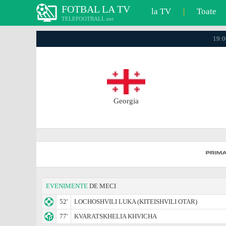
FOTBAL LA TV
la TV
|
Toate
TELEFOOTBALL.net
19:0
Georgia
EVENIMENTE
DE MECI
52'
LOCHOSHVILI LUKA (KITEISHVILI OTAR)
77'
KVARATSKHELIA KHVICHA