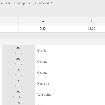
siuni tv: Prima Sports 3 , Digi Sport 2
X
2
5.25
13.00
2:3
Islanda
09.06.26
3:2
Georgia
09.06.26
1:1
Georgia
03.06.26
1:1
România
02.06.26
2:2
Țara Galilor
16.04.26
1:0