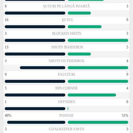
8
ȘUTURI PE LÂNGĂ POARTĂ
3
16
ŞUTUL
9
3
BLOCKED SHOTS
3
13
SHOTS INSIDEBOX
5
3
SHOTS OUTSIDEBOX
4
9
FAULTURI
9
5
DIN CORNER
4
1
OFFSIDES
0
49%
POSESIE
51%
3
GOALKEEPER SAVES
3