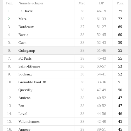
Poz.
Numele echipei
Mec.
DP
Pun.
1.
Le Havre
38
46-19
75
2.
Metz
38
61-33
72
3.
Bordeaux
37
51-27
69
4.
Bastia
38
52-45
60
5.
Caen
38
52-43
59
6.
Guingamp
38
51-46
55
7.
FC Paris
38
45-43
55
8.
Saint-Etienne
38
63-57
53
9.
Sochaux
38
54-41
52
10.
Grenoble Foot 38
38
33-36
51
11.
Quevilly
38
47-49
50
12.
Amiens
38
40-52
47
13.
Pau
38
40-52
47
14.
Laval
38
44-56
46
15.
Valenciennes
38
42-49
45
16.
Annecy
38
39-51
45