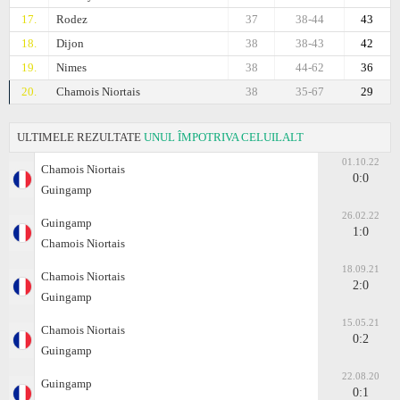
17.
Rodez
37
38-44
43
18.
Dijon
38
38-43
42
19.
Nimes
38
44-62
36
20.
Chamois Niortais
38
35-67
29
ULTIMELE REZULTATE
UNUL ÎMPOTRIVA CELUILALT
01.10.22
Chamois Niortais
0:0
Guingamp
26.02.22
Guingamp
1:0
Chamois Niortais
18.09.21
Chamois Niortais
2:0
Guingamp
15.05.21
Chamois Niortais
0:2
Guingamp
22.08.20
Guingamp
0:1