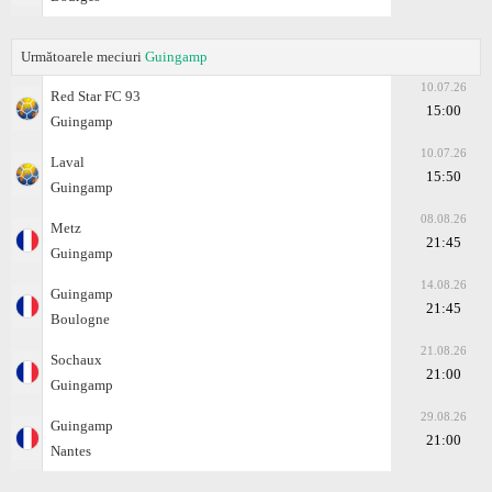
Următoarele meciuri
Guingamp
10.07.26
Red Star FC 93
15:00
Guingamp
10.07.26
Laval
15:50
Guingamp
08.08.26
Metz
21:45
Guingamp
14.08.26
Guingamp
21:45
Boulogne
21.08.26
Sochaux
21:00
Guingamp
29.08.26
Guingamp
21:00
Nantes