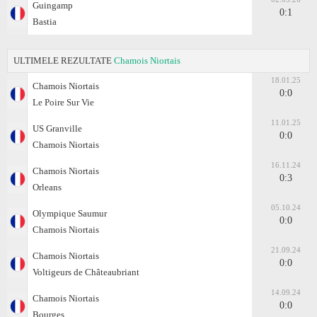
Guingamp
0:1
Bastia
ULTIMELE REZULTATE
Chamois Niortais
18.01.25
Chamois Niortais
0:0
Le Poire Sur Vie
11.01.25
US Granville
0:0
Chamois Niortais
16.11.24
Chamois Niortais
0:3
Orleans
05.10.24
Olympique Saumur
0:0
Chamois Niortais
21.09.24
Chamois Niortais
0:0
Voltigeurs de Châteaubriant
14.09.24
Chamois Niortais
0:0
Bourges