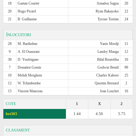
18
Gaetan Courtet
Amadou Sagna
20
20
Hugo Picard
Ryan Bakayoko
22
21
B. Guillaume
Tyrone Tormin
24
ÎNLOCUITORI
28
M. Barthelme
Yanis Merdji
11
9
A. El Ouazzani
Landry Manga
12
30
D. Youfeigane
Bilal Boutobba
10
7
Donatien Gomis
Godwin Bentil
99
10
Mehdi Merghem
Charles Kabore
25
12
W. Tchimbembe
Quentin Bernard
2
15
Vincent Manceau
Jean Louchet
16
COTE
1
X
2
bet365
1.44
4.50
5.75
CLASAMENT