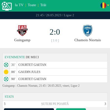
la TV
|
Toate
|
Trăi
21:45 / 26.05.2023 / Ligue 2
2:0
Guingamp
Chamois Niortais
[ 1:0 ]
EVENIMENTE
DE MECI
31'
COURTET GAETAN
86'
GAUDIN JULES
90'
COURTET GAETAN
Guingamp - Chamois Niortais, 21:45 / 26.05.2023, vineri, Ligue 2
STATS
5
ȘUTURI PE POARTĂ
3