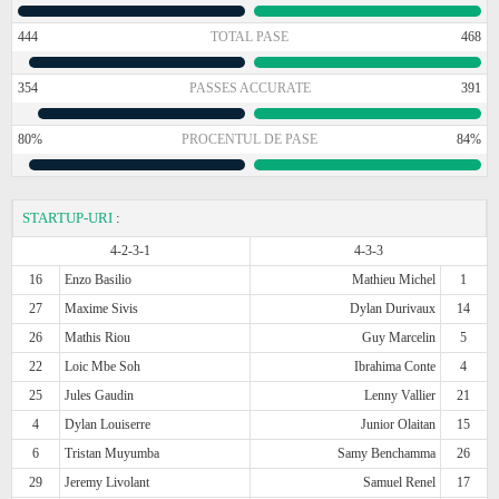
444
TOTAL PASE
468
354
PASSES ACCURATE
391
80%
PROCENTUL DE PASE
84%
STARTUP-URI
:
4-2-3-1
4-3-3
16
Enzo Basilio
Mathieu Michel
1
27
Maxime Sivis
Dylan Durivaux
14
26
Mathis Riou
Guy Marcelin
5
22
Loic Mbe Soh
Ibrahima Conte
4
25
Jules Gaudin
Lenny Vallier
21
4
Dylan Louiserre
Junior Olaitan
15
6
Tristan Muyumba
Samy Benchamma
26
29
Jeremy Livolant
Samuel Renel
17