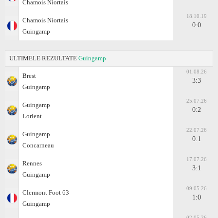
Chamois Niortais
18.10.19
Chamois Niortais
0:0
Guingamp
ULTIMELE REZULTATE
Guingamp
01.08.26
Brest
3:3
Guingamp
25.07.26
Guingamp
0:2
Lorient
22.07.26
Guingamp
0:1
Concarneau
17.07.26
Rennes
3:1
Guingamp
09.05.26
Clermont Foot 63
1:0
Guingamp
02.05.26