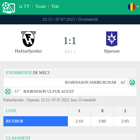
la TV
|
Toate
|
Trăi
22:15 / 07.07.2025 / Úrvalsdeild
1:1
Hafnarfjordur
Stjarnan
[ 0:1 ]
EVENIMENTE
DE MECI
BJARNASON ANDRI RUNAR
42'
57'
BJORNSSON ULFUR AGUST
Hafnarfjordur - Stjarnan, 22:15 / 07.07.2025, luni, Úrvalsdeild
COTE
1
X
2
BETHUB
2.10
3.80
2.95
CLASAMENT