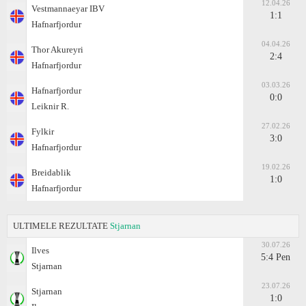
12.04.26
Vestmannaeyar IBV
1:1
Hafnarfjordur
04.04.26
Thor Akureyri
2:4
Hafnarfjordur
03.03.26
Hafnarfjordur
0:0
Leiknir R.
27.02.26
Fylkir
3:0
Hafnarfjordur
19.02.26
Breidablik
1:0
Hafnarfjordur
ULTIMELE REZULTATE
Stjarnan
30.07.26
Ilves
5:4 Pen
Stjarnan
23.07.26
Stjarnan
1:0