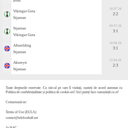
Ilves
16.07.26
Vikingur Gota
2:2
Stjarnan
09.07.26
Stjarnan
3:1
Vikingur Gota
10.06.26
Afturelding
3:1
Stjarnan
12.04.26
Akureyri
2:3
Stjarnan
Toate drepturile rezervate. Cu site-ul pe care îl vizitați, sunteți de acord automat cu
Politica de confidențialitate și politica de cookie-uri! Aici puteți face cunoștință cu ei!
Contactează-ne:
Terms of Use (EULA)
contact@telefootball.net
За НАС