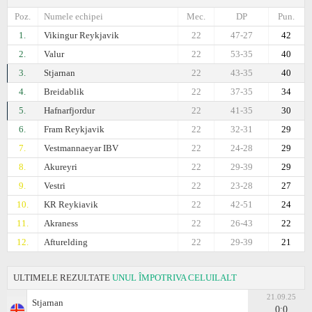
Poz.
Numele echipei
Mec.
DP
Pun.
1.
Vikingur Reykjavik
22
47-27
42
2.
Valur
22
53-35
40
3.
Stjarnan
22
43-35
40
4.
Breidablik
22
37-35
34
5.
Hafnarfjordur
22
41-35
30
6.
Fram Reykjavik
22
32-31
29
7.
Vestmannaeyar IBV
22
24-28
29
8.
Akureyri
22
29-39
29
9.
Vestri
22
23-28
27
10.
KR Reykiavik
22
42-51
24
11.
Akraness
22
26-43
22
12.
Afturelding
22
29-39
21
ULTIMELE REZULTATE
UNUL ÎMPOTRIVA CELUILALT
21.09.25
Stjarnan
0:0