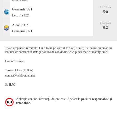
09.09.25
Germania U21
5:0
Letonia U21
05.09.25
Albania U21
0:2
Germania U21
Toate drepturile rezervate. Cu site-ul pe care îl vizitați, sunteți de acord automat cu
Politica de confidențialitate și politica de cookie-uri! Aici puteți face cunoștință cu ei!
Contactează-ne:
Terms of Use (EULA)
contact@telefootball.net
За НАС
Aplicația conține informații despre cote. Apelăm la
pariuri responsabile și
rezonabile.
.