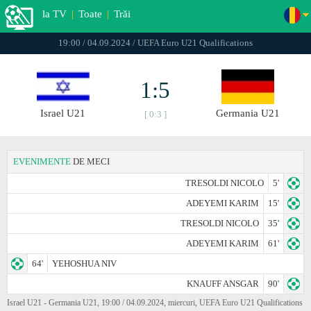
la TV
|
Toate
|
Trăi
19:00 / 04.09.2024 / UEFA Euro U21 Qualifications
1:5
Israel U21
Germania U21
[ 0:3 ]
EVENIMENTE
DE MECI
TRESOLDI NICOLO
5'
ADEYEMI KARIM
15'
TRESOLDI NICOLO
35'
ADEYEMI KARIM
61'
64'
YEHOSHUA NIV
KNAUFF ANSGAR
90'
Israel U21 - Germania U21, 19:00 / 04.09.2024, miercuri, UEFA Euro U21 Qualifications