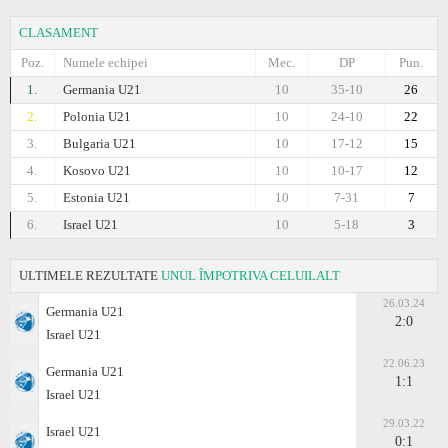
CLASAMENT
Poz.
Numele echipei
Mec.
DP
Pun.
1.
Germania U21
10
35-10
26
2.
Polonia U21
10
24-10
22
3.
Bulgaria U21
10
17-12
15
4.
Kosovo U21
10
10-17
12
5.
Estonia U21
10
7-31
7
6.
Israel U21
10
5-18
3
ULTIMELE REZULTATE
UNUL ÎMPOTRIVA CELUILALT
26.03.24
Germania U21
2:0
Israel U21
22.06.23
Germania U21
1:1
Israel U21
29.03.22
Israel U21
0:1