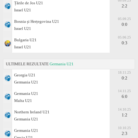
09.09.25
Țările de Jos U21
2:2
Israel U21
05.09.25
Bosnia și Herțegovina U21
0:0
Israel U21
05.06.25
Bulgaria U21
0:3
Israel U21
ULTIMELE REZULTATE
Germania U21
18.11.25
Georgia U21
0:2
Germania U21
14.11.25
Germania U21
6:0
Malta U21
14.10.25
Northern Ireland U21
1:2
Germania U21
10.10.25
Germania U21
2:3
Grecia U21