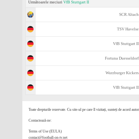
Următoarele meciuri
VfB Stuttgart II
SCR Altach
TSV Havelse
VfB Stuttgart II
Fortuna Duesseldorf
Wurzburger Kickers
VfB Stuttgart II
Toate drepturile rezervate. Cu site-ul pe care îl vizitați, sunteți de acord auto
Contactează-ne:
Terms of Use (EULA)
contact@football-on-tv.net