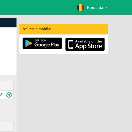
România
Aplicatie mobila:
8'