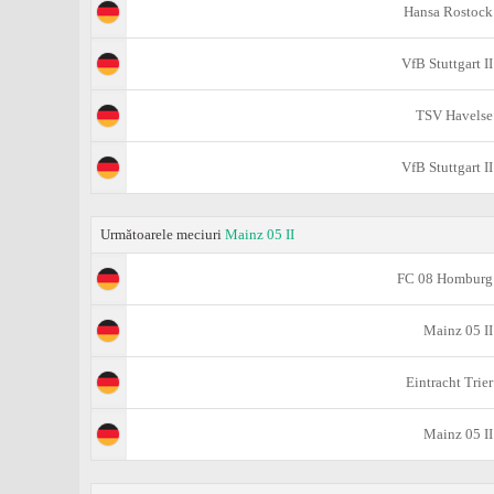
Hansa Rostock
VfB Stuttgart II
TSV Havelse
VfB Stuttgart II
Următoarele meciuri
Mainz 05 II
FC 08 Homburg
Mainz 05 II
Eintracht Trier
Mainz 05 II