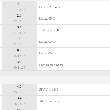
2:0
Bayern Alzenau
14.03.26
2:1
Mainz 05 II
07.03.26
3:1
TSV Steinbach
01.03.26
1:0
Mainz 05 II
21.02.26
6:2
Mainz 05 II
05.12.25
3:2
KSV Hessen Kassel
30.11.25
4:0
SSV Ulm 1846
25.07.26
3:4
VfL Osnabruck
16.05.26
5:3