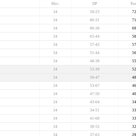
Mec.
DP
Pun
34
59-25
7
34
80-31
7
34
80-38
6
34
65-44
5
34
57-45
5
34
51-44
5
34
48-38
5
34
53-39
5
34
50-47
4
34
53-67
4
34
47-50
4
34
43-64
3
34
34-51
3
34
41-68
3
34
38-52
3
34
37-63
2