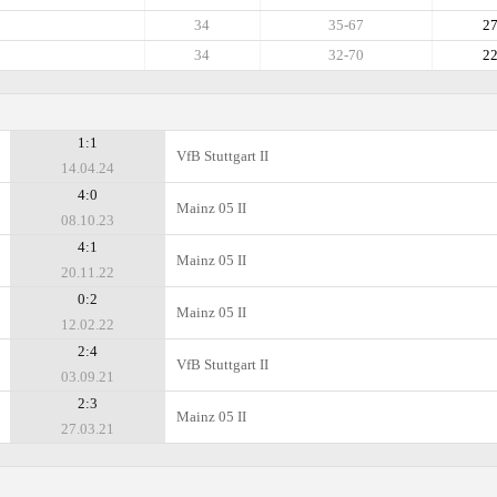
34
35-67
2
34
32-70
2
1:1
VfB Stuttgart II
14.04.24
4:0
Mainz 05 II
08.10.23
4:1
Mainz 05 II
20.11.22
0:2
Mainz 05 II
12.02.22
2:4
VfB Stuttgart II
03.09.21
2:3
Mainz 05 II
27.03.21