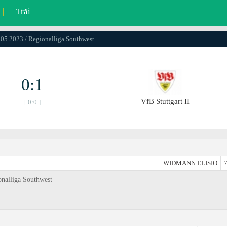
|
Trăi
.05.2023 / Regionalliga Southwest
0:1
VfB Stuttgart II
[ 0:0 ]
WIDMANN ELISIO
7
ionalliga Southwest