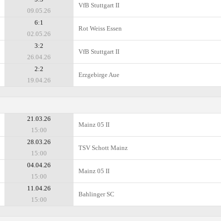
VfB Stuttgart II
09.05.26
6:1
Rot Weiss Essen
02.05.26
3:2
VfB Stuttgart II
26.04.26
2:2
Erzgebirge Aue
19.04.26
21.03.26
Mainz 05 II
15:00
28.03.26
TSV Schott Mainz
15:00
04.04.26
Mainz 05 II
15:00
11.04.26
Bahlinger SC
15:00