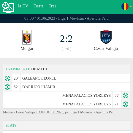
la TV
|
Toate
|
Trăi
03:00 / 01.06.2023 / Liga 1 Movistar - Apertura Peru
2:2
Melgar
Cesar Vallejo
[ 1:0 ]
EVENIMENTE
DE MECI
20'
GALEANO LEONEL
62'
D'ARRIGO JHAMIR
MENA PALACIOS YORLEYS
67'
MENA PALACIOS YORLEYS
71'
Melgar - Cesar Vallejo, 03:00 / 01.06.2023, joi, Liga 1 Movistar - Apertura Peru
STATS