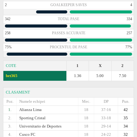
2
GOALKEEPER SAVES
4
342
TOTAL PASE
334
258
PASSES ACCURATE
257
75%
PROCENTUL DE PASE
77%
COTE
1
X
2
bet365
1.36
5.00
7.50
CLASAMENT
Poz.
Numele echipei
Mec.
DP
Pun.
1.
Alianza Lima
18
37-16
42
2.
Sporting Cristal
18
33-18
35
3.
Universitario de Deportes
18
29-14
34
4.
Cusco FC
18
24-22
32