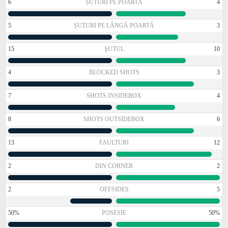
6
ȘUTURI PE POARTĂ
4
5
ȘUTURI PE LÂNGĂ POARTĂ
3
15
ŞUTUL
10
4
BLOCKED SHOTS
3
7
SHOTS INSIDEBOX
4
8
SHOTS OUTSIDEBOX
6
13
FAULTURI
12
2
DIN CORNER
2
2
OFFSIDES
5
50%
POSESIE
50%