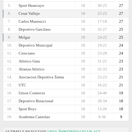
5.
Sport Huancayo
18
30-25
27
6.
Cesar Vallejo
18
25-23
27
7.
Carlos Mannucci
18
17-18
27
8.
Deportivo Garcilaso
18
32-27
25
9.
Melgar
18
24-22
25
10.
Deportivo Municipal
18
19-21
24
11.
Cienciano
18
23-28
24
12.
Atletico Grau
18
31-21
23
13.
Alianza Atletico
18
32-33
23
14.
Asociacion Deportiva Tarma
18
23-23
21
15.
UTC
18
16-22
21
16.
Union Comercio
18
24-40
19
17.
Deportivo Binacional
18
28-34
18
18.
Sport Boys
18
13-26
18
19.
Academia Cantolao
18
9-36
9
ULTIMELE REZULTATE
UNUL ÎMPOTRIVA CELUILALT