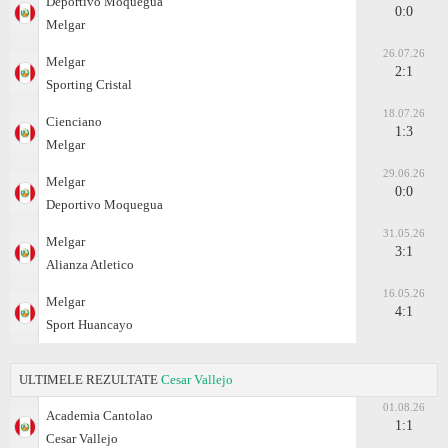
Deportivo Moquegua
0:0
Melgar
26.07.26
Melgar
2:1
Sporting Cristal
18.07.26
Cienciano
1:3
Melgar
29.06.26
Melgar
0:0
Deportivo Moquegua
31.05.26
Melgar
3:1
Alianza Atletico
16.05.26
Melgar
4:1
Sport Huancayo
ULTIMELE REZULTATE
Cesar Vallejo
01.08.26
Academia Cantolao
1:1
Cesar Vallejo