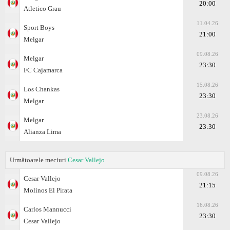
20:00
Atletico Grau
11.04.26
Sport Boys
21:00
Melgar
09.08.26
Melgar
23:30
FC Cajamarca
15.08.26
Los Chankas
23:30
Melgar
23.08.26
Melgar
23:30
Alianza Lima
Următoarele meciuri
Cesar Vallejo
09.08.26
Cesar Vallejo
21:15
Molinos El Pirata
16.08.26
Carlos Mannucci
23:30
Cesar Vallejo